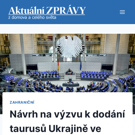
Přeskočit
na
obsah
ZAHRANIČNÍ
Návrh na výzvu k dodání
taurusů Ukrajině ve