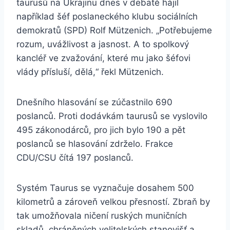
taurusů na Ukrajinu dnes v debatě hájil
například šéf poslaneckého klubu sociálních
demokratů (SPD) Rolf Mützenich. „Potřebujeme
rozum, uvážlivost a jasnost. A to spolkový
kancléř ve zvažování, které mu jako šéfovi
vlády přísluší, dělá,“ řekl Mützenich.
Dnešního hlasování se zúčastnilo 690
poslanců. Proti dodávkám taurusů se vyslovilo
495 zákonodárců, pro jich bylo 190 a pět
poslanců se hlasování zdrželo. Frakce
CDU/CSU čítá 197 poslanců.
Systém Taurus se vyznačuje dosahem 500
kilometrů a zároveň velkou přesností. Zbraň by
tak umožňovala ničení ruských muničních
skladů, chráněných velitelských stanovišť a