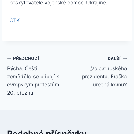
poskytovatele vojenské pomoci Ukrajině.
ČTK
Navigace
PŘEDCHOZÍ
DALŠÍ
Pýcha: Čeští
„Volba“ ruského
pro
zemědělci se připojí k
prezidenta. Fraška
příspěvek
evropským protestům
určená komu?
20. března
Podobné příspěvky