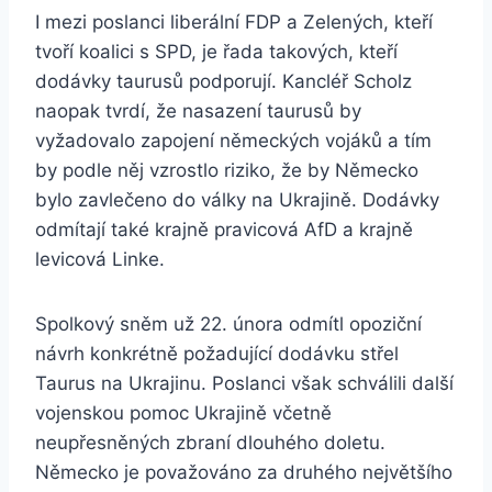
I mezi poslanci liberální FDP a Zelených, kteří
tvoří koalici s SPD, je řada takových, kteří
dodávky taurusů podporují. Kancléř Scholz
naopak tvrdí, že nasazení taurusů by
vyžadovalo zapojení německých vojáků a tím
by podle něj vzrostlo riziko, že by Německo
bylo zavlečeno do války na Ukrajině. Dodávky
odmítají také krajně pravicová AfD a krajně
levicová Linke.
Spolkový sněm už 22. února odmítl opoziční
návrh konkrétně požadující dodávku střel
Taurus na Ukrajinu. Poslanci však schválili další
vojenskou pomoc Ukrajině včetně
neupřesněných zbraní dlouhého doletu.
Německo je považováno za druhého největšího