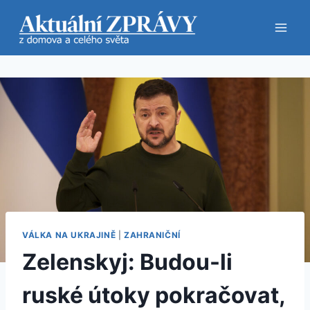
Přeskočit
na
obsah
VÁLKA NA UKRAJINĚ
|
ZAHRANIČNÍ
Zelenskyj: Budou-li
ruské útoky pokračovat,