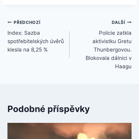
Navigace
PŘEDCHOZÍ
DALŠÍ
Index: Sazba
Policie zatkla
pro
spotřebitelských úvěrů
aktivistku Gretu
příspěvek
klesla na 8,25 %
Thunbergovou.
Blokovala dálnici v
Haagu
Podobné příspěvky