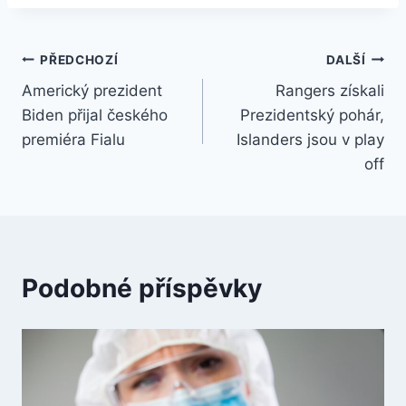
Navigace
PŘEDCHOZÍ
DALŠÍ
Americký prezident
Rangers získali
pro
Biden přijal českého
Prezidentský pohár,
příspěvek
premiéra Fialu
Islanders jsou v play
off
Podobné příspěvky