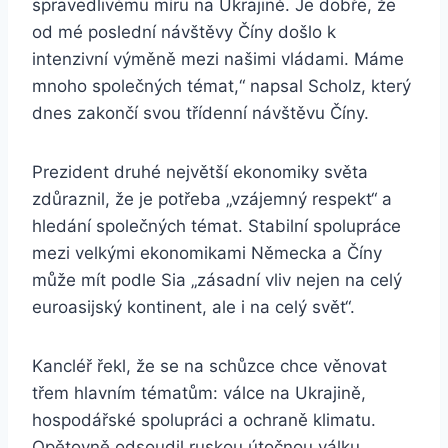
spravedlivému míru na Ukrajině. Je dobře, že
od mé poslední návštěvy Číny došlo k
intenzivní výměně mezi našimi vládami. Máme
mnoho společných témat,“ napsal Scholz, který
dnes zakončí svou třídenní návštěvu Číny.
Prezident druhé největší ekonomiky světa
zdůraznil, že je potřeba „vzájemný respekt“ a
hledání společných témat. Stabilní spolupráce
mezi velkými ekonomikami Německa a Číny
může mít podle Sia „zásadní vliv nejen na celý
euroasijský kontinent, ale i na celý svět“.
Kancléř řekl, že se na schůzce chce věnovat
třem hlavním tématům: válce na Ukrajině,
hospodářské spolupráci a ochraně klimatu.
Opětovně odsoudil ruskou útočnou válku