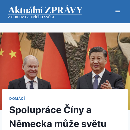
Přeskočit
na
obsah
DOMÁCÍ
Spolupráce Číny a
Německa může světu