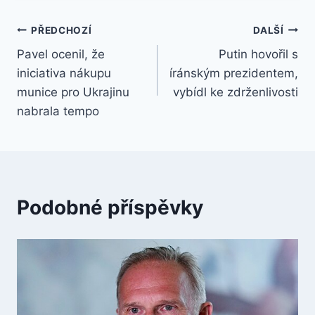
Navigace
PŘEDCHOZÍ
DALŠÍ
Pavel ocenil, že
Putin hovořil s
pro
iniciativa nákupu
íránským prezidentem,
příspěvek
munice pro Ukrajinu
vybídl ke zdrženlivosti
nabrala tempo
Podobné příspěvky