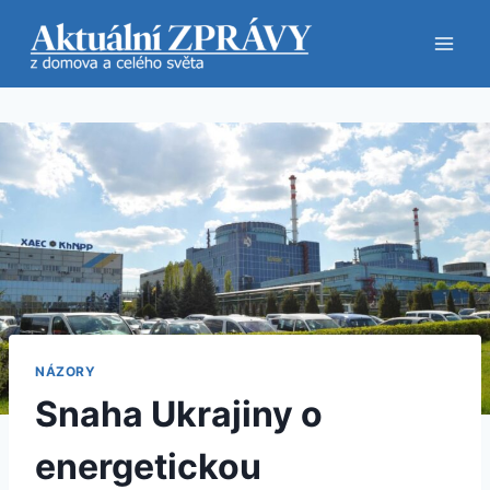
Přeskočit
na
obsah
NÁZORY
Snaha Ukrajiny o
energetickou