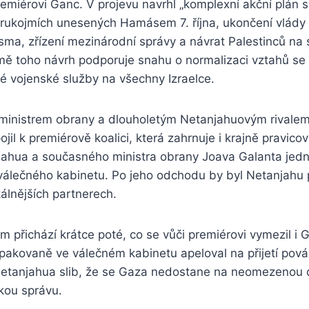
emiérovi Ganc. V projevu navrhl „komplexní akční plán se 
t rukojmích unesených Hamásem 7. října, ukončení vlád
sma, zřízení mezinárodní správy a návrat Palestinců na
omě toho návrh podporuje snahu o normalizaci vztahů se
né vojenské služby na všechny Izraelce.
ministrem obrany a dlouholetým Netanjahuovým rivalem
ojil k premiérově koalici, která zahrnuje i krajně pravico
jahua a současného ministra obrany Joava Galanta jední
ů válečného kabinetu. Po jeho odchodu by byl Netanjahu
kálnějších partnerech.
 přichází krátce poté, co se vůči premiérovi vymezil i 
pakovaně ve válečném kabinetu apeloval na přijetí pová
Netanjahua slib, že se Gaza nedostane na neomezenou
kou správu.