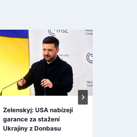
Zelenskyj: USA nabízejí
Cílem r
garance za stažení
Donbase
Ukrajiny z Donbasu
vylidnit