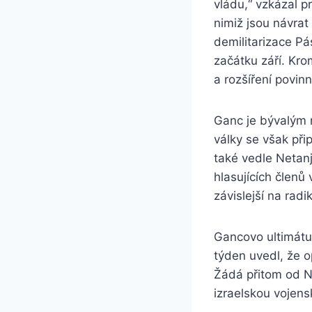
vládu,“ vzkázal pr
nimiž jsou návra
demilitarizace Pá
začátku září. Kr
a rozšíření povin
Ganc je bývalým 
války se však přip
také vedle Netan
hlasujících člen
závislejší na radi
Gancovo ultimátum
týden uvedl, že o
Žádá přitom od 
izraelskou vojens