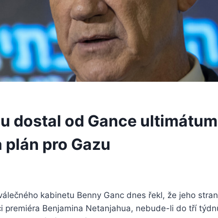
u dostal od Gance ultimátum
a plán pro Gazu
 válečného kabinetu Benny Ganc dnes řekl, že jeho stra
ci premiéra Benjamina Netanjahua, nebude-li do tří týd