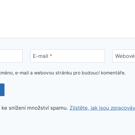
E-mail
*
Webové 
e jméno, e-mail a webovou stránku pro budoucí komentáře.
 ke snížení množství spamu.
Zjistěte, jak jsou zpracová