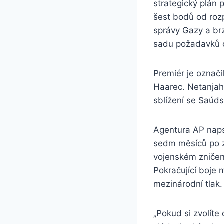
strategický plán
šest bodů od roz
správy Gazy a brz
sadu požadavků o
Premiér je označi
Haarec. Netanjahu
sblížení se Saúds
Agentura AP naps
sedm měsíců po z
vojenském zničení
Pokračující boje 
mezinárodní tlak.
„Pokud si zvolíte