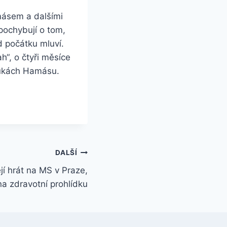
amásem a dalšími
 pochybují o tom,
d počátku mluví.
h“, o čtyři měsíce
 rukách Hamásu.
DALŠÍ
í hrát na MS v Praze,
na zdravotní prohlídku