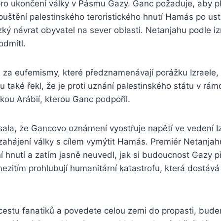
 pro ukončení války v Pásmu Gazy. Ganc požaduje, aby p
puštění palestinského teroristického hnutí Hamás po us
ký návrat obyvatel na sever oblasti. Netanjahu podle i
dmítl.
l za eufemismy, které předznamenávají porážku Izraele,
 také řekl, že je proti uznání palestinského státu v rá
kou Arábií, kterou Ganc podpořil.
ala, že Gancovo oznámení vyostřuje napětí ve vedení Iz
ahájení války s cílem vymýtit Hamás. Premiér Netanjahu
 hnutí a zatím jasně neuvedl, jak si budoucnost Gazy p
mezitím prohlubují humanitární katastrofu, která dostává
 cestu fanatiků a povedete celou zemi do propasti, bud