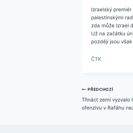
Izraelský premiér
palestinskými rad
zda může Izrael d
Už na začátku úno
později jsou vša
ČTK
Navigace
PŘEDCHOZÍ
Třináct zemí vyzvalo 
pro
ofenzivu v Rafáhu ne
příspěvek