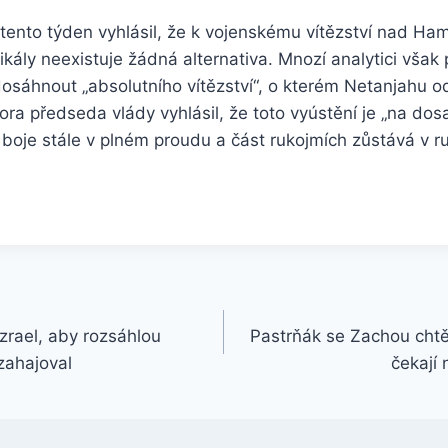
 tento týden vyhlásil, že k vojenskému vítězství nad H
ikály neexistuje žádná alternativa. Mnozí analytici však
osáhnout „absolutního vítězství“, o kterém Netanjahu o
ra předseda vlády vyhlásil, že toto vyústění je „na dosa
k boje stále v plném proudu a část rukojmích zůstává v
Izrael, aby rozsáhlou
Pastrňák se Zachou chtěj
zahajoval
čekají 