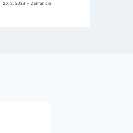
26. 3. 2026
Zahraniční
30. 4. 202
Válka na Uk