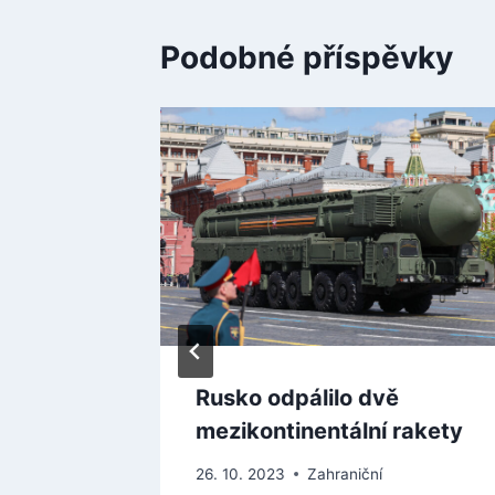
Podobné příspěvky
tvrdí,
Rusko odpálilo dvě
liva v
mezikontinentální rakety
26. 10. 2023
Zahraniční