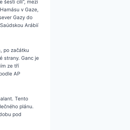
šesti cíli“, mezi
y Hamásu v Gaze,
 sever Gazy do
 Saúdskou Arábií
, po začátku
vé strany. Ganc je
m ze tří
 podle AP
Galant. Tento
lečného plánu.
 dobu pod