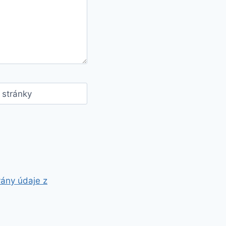
stránky
vány údaje z