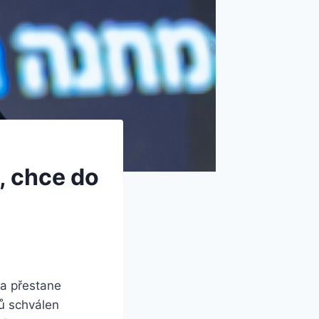
, chce do
na přestane
nů schválen