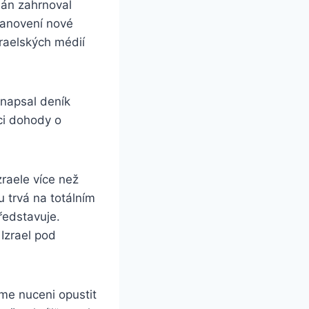
lán zahrnoval
tanovení nové
zraelských médií
 napsal deník
mci dohody o
raele více než
 trvá na totálním
ředstavuje.
 Izrael pod
eme nuceni opustit