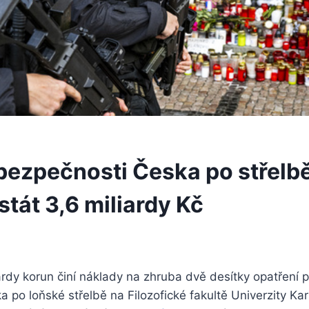
 bezpečnosti Česka po střelb
tát 3,6 miliardy Kč
ardy korun činí náklady na zhruba dvě desítky opatření pr
 po loňské střelbě na Filozofické fakultě Univerzity Kar