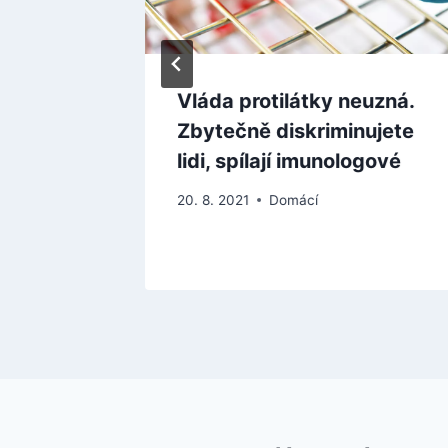
Vláda protilátky neuzná.
a
Zbytečně diskriminujete
lidi, spílají imunologové
20. 8. 2021
Domácí