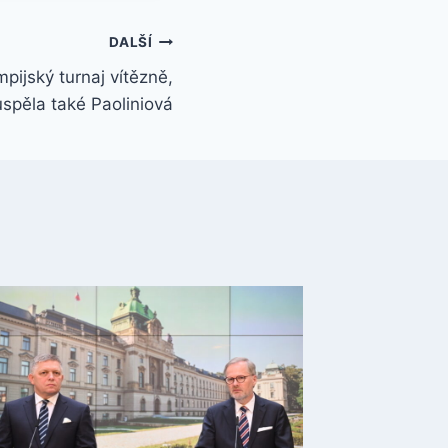
DALŠÍ
pijský turnaj vítězně,
uspěla také Paoliniová