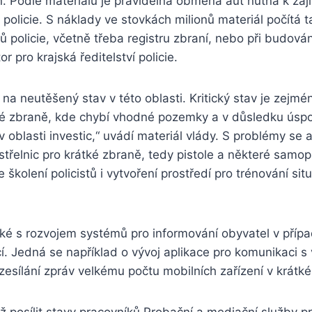
. Podle materiálu je pravidelná obměna aut nutná k zajiš
ů policie. S náklady ve stovkách milionů materiál počítá 
 policie, včetně třeba registru zbraní, nebo při budování
r pro krajská ředitelství policie.
 na neutěšený stav v této oblasti. Kritický stav je zejmén
uhé zbraně, kde chybí vhodné pozemky a v důsledku úspo
 v oblasti investic,“ uvádí materiál vlády. S problémy se 
 střelnic pro krátké zbraně, tedy pistole a některé samop
e školení policistů i vytvoření prostředí pro trénování situ
také s rozvojem systémů pro informování obyvatel v pří
cí. Jedná se například o vývoj aplikace pro komunikaci s
ozesílání zpráv velkému počtu mobilních zařízení v krátk
ž posílit stavy pracovníků Probační a mediační služby pr