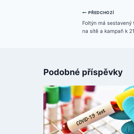
Navigace
PŘEDCHOZÍ
Foltýn má sestavený 
pro
na sítě a kampaň k 21
příspěvek
Podobné příspěvky