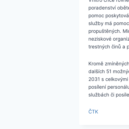
poradenství oběte
pomoc poskytován
služby má pomoci 
propuštěných. Min
neziskové organi
trestných činů a
Kromě zmíněných 
dalších 51 možnýc
2031 s celkovými 
posílení personál
službách či posíl
ČTK