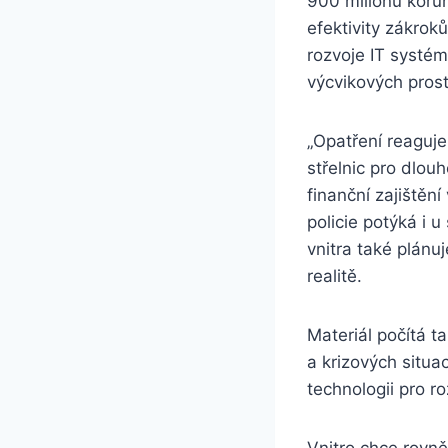
900 milionů korun
efektivity zákrok
rozvoje IT systémů
výcvikových prosto
„Opatření reaguje
střelnic pro dlo
finanční zajištění
policie potýká i u
vnitra také plánuj
realitě.
Materiál počítá 
a krizových situa
technologii pro r
Vnitro chce rovně