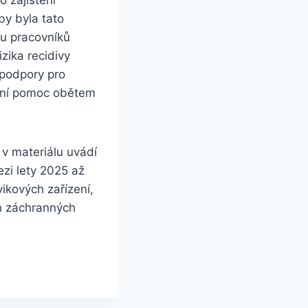
by byla tato
tu pracovníků
zika recidivy
 podpory pro
ávní pomoc obětem
v materiálu uvádí
ezi lety 2025 až
ikových zařízení,
ch záchranných