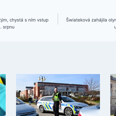
tým, chystá s ním vstup
Šwiateková zahájila olym
. srpnu