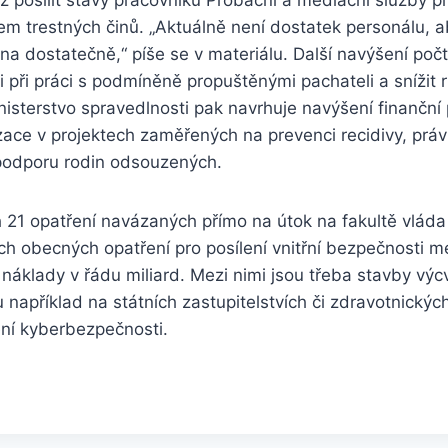
m trestných činů. „Aktuálně není dostatek personálu, a
a dostatečně,“ píše se v materiálu. Další navýšení poč
při práci s podmíněně propuštěnými pachateli a snížit ri
isterstvo spravedlnosti pak navrhuje navýšení finanční
zace v projektech zaměřených na prevenci recidivy, pr
 podporu rodin odsouzených.
21 opatření navázaných přímo na útok na fakultě vláda 
h obecných opatření pro posílení vnitřní bezpečnosti m
náklady v řádu miliard. Mezi nimi jsou třeba stavby výcv
u například na státních zastupitelstvích či zdravotnický
ení kyberbezpečnosti.