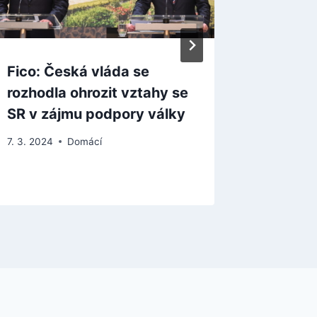
Fico: Česká vláda se
Obrany
rozhodla ohrozit vztahy se
zlepšila
SR v zájmu podpory války
optimál
7. 3. 2024
Domácí
21. 8. 2025