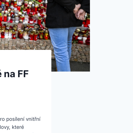
ě na FF
o posílení vnitřní
lovy, které