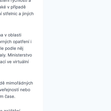
tění rychlosti a
také v případě
 střelnic a jiných
a v oblasti
rných opatření i
ale podle něj
aly. Ministerstvo
ací ve virtuální
padě mimořádných
 veřejností nebo
ém čase.
o zajištění