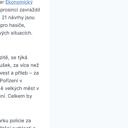
ver
Ekonomický
prosinci zavraždil
i 21 návrhy jsou
 pro hasiče,
vých situacích.
zitě, se týká
ušek, za více než
vest a přileb – za
Pořízení v
dě velkých měst v
ení. Celkem by
ku policie za