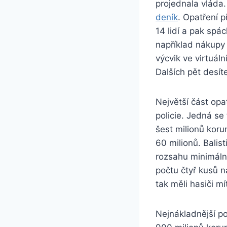
projednala vláda.
deník
. Opatření p
14 lidí a pak spá
například nákupy 
výcvik ve virtuáln
Dalších pět desít
Největší část opat
policie. Jedná se
šest milionů koru
60 milionů. Balis
rozsahu minimálně
počtu čtyř kusů 
tak měli hasiči m
Nejnákladnější p