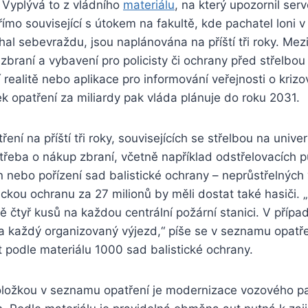
 Vyplývá to z vládního
materiálu
, na který upozornil ser
římo související s útokem na fakultě, kde pachatel loni v 
chal sebevraždu, jsou naplánována na příští tři roky. Mez
zbraní a vybavení pro policisty či ochrany před střelbou
í realitě nebo aplikace pro informování veřejnosti o krizo
ek opatření za miliardy pak vláda plánuje do roku 2031.
ření na příští tři roky, souvisejících se střelbou na univer
 třeba o nákup zbraní, včetně například odstřelovacích p
n nebo pořízení sad balistické ochrany – neprůstřelných 
tickou ochranu za 27 milionů by měli dostat také hasiči. „
 čtyř kusů na každou centrální požární stanici. V přípa
na každý organizovaný výjezd,“ píše se v seznamu opatř
ít podle materiálu 1000 sad balistické ochrany.
oložkou v seznamu opatření je modernizace vozového par