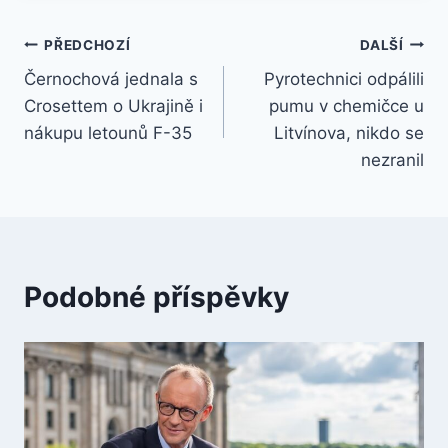
Navigace
PŘEDCHOZÍ
DALŠÍ
Černochová jednala s
Pyrotechnici odpálili
pro
Crosettem o Ukrajině i
pumu v chemičce u
příspěvek
nákupu letounů F-35
Litvínova, nikdo se
nezranil
Podobné příspěvky