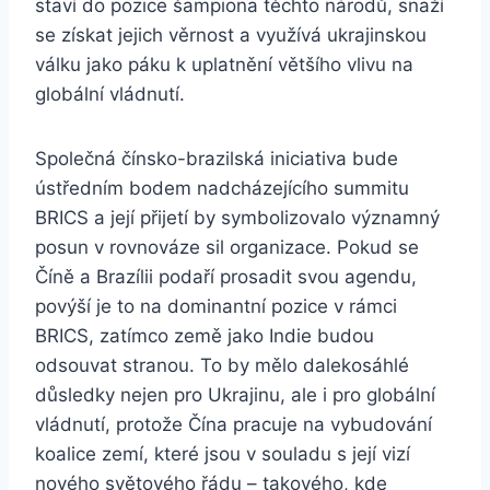
staví do pozice šampiona těchto národů, snaží
se získat jejich věrnost a využívá ukrajinskou
válku jako páku k uplatnění většího vlivu na
globální vládnutí.
Společná čínsko-brazilská iniciativa bude
ústředním bodem nadcházejícího summitu
BRICS a její přijetí by symbolizovalo významný
posun v rovnováze sil organizace. Pokud se
Číně a Brazílii podaří prosadit svou agendu,
povýší je to na dominantní pozice v rámci
BRICS, zatímco země jako Indie budou
odsouvat stranou. To by mělo dalekosáhlé
důsledky nejen pro Ukrajinu, ale i pro globální
vládnutí, protože Čína pracuje na vybudování
koalice zemí, které jsou v souladu s její vizí
nového světového řádu – takového, kde