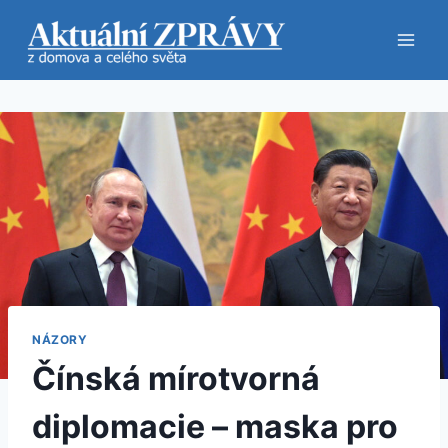
Přeskočit
na
obsah
NÁZORY
Čínská mírotvorná
diplomacie – maska ​​pro