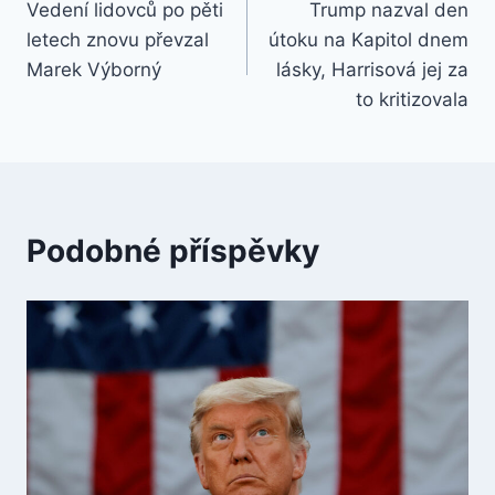
Vedení lidovců po pěti
Trump nazval den
pro
letech znovu převzal
útoku na Kapitol dnem
příspěvek
Marek Výborný
lásky, Harrisová jej za
to kritizovala
Podobné příspěvky