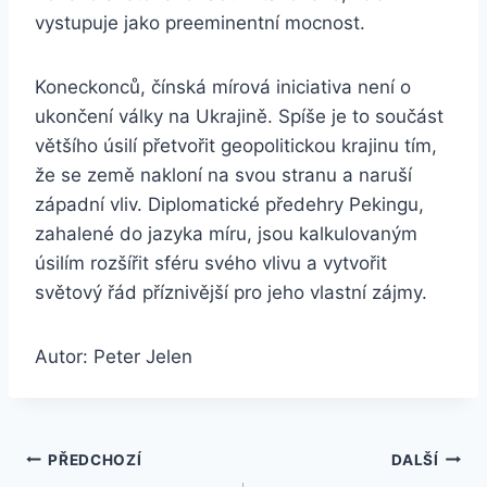
vystupuje jako preeminentní mocnost.
Koneckonců, čínská mírová iniciativa není o
ukončení války na Ukrajině. Spíše je to součást
většího úsilí přetvořit geopolitickou krajinu tím,
že se země nakloní na svou stranu a naruší
západní vliv. Diplomatické předehry Pekingu,
zahalené do jazyka míru, jsou kalkulovaným
úsilím rozšířit sféru svého vlivu a vytvořit
světový řád příznivější pro jeho vlastní zájmy.
Autor: Peter Jelen
Navigace
PŘEDCHOZÍ
DALŠÍ