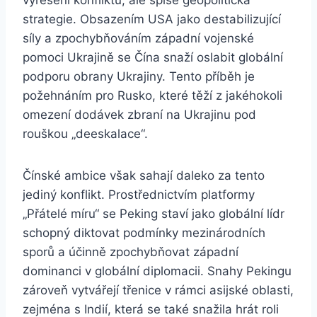
vyřešení konfliktu, ale spíše geopolitická
strategie. Obsazením USA jako destabilizující
síly a zpochybňováním západní vojenské
pomoci Ukrajině se Čína snaží oslabit globální
podporu obrany Ukrajiny. Tento příběh je
požehnáním pro Rusko, které těží z jakéhokoli
omezení dodávek zbraní na Ukrajinu pod
rouškou „deeskalace“.
Čínské ambice však sahají daleko za tento
jediný konflikt. Prostřednictvím platformy
„Přátelé míru“ se Peking staví jako globální lídr
schopný diktovat podmínky mezinárodních
sporů a účinně zpochybňovat západní
dominanci v globální diplomacii. Snahy Pekingu
zároveň vytvářejí třenice v rámci asijské oblasti,
zejména s Indií, která se také snažila hrát roli