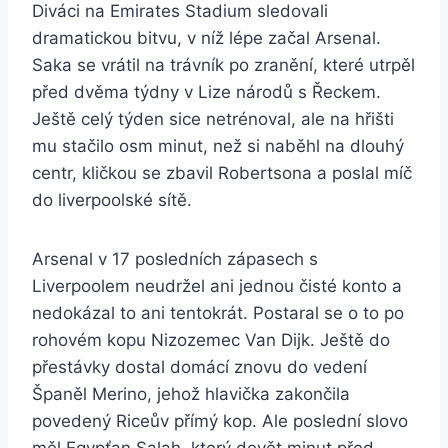
Diváci na Emirates Stadium sledovali
dramatickou bitvu, v níž lépe začal Arsenal.
Saka se vrátil na trávník po zranění, které utrpěl
před dvěma týdny v Lize národů s Řeckem.
Ještě celý týden sice netrénoval, ale na hřišti
mu stačilo osm minut, než si naběhl na dlouhý
centr, kličkou se zbavil Robertsona a poslal míč
do liverpoolské sítě.
Arsenal v 17 posledních zápasech s
Liverpoolem neudržel ani jednou čisté konto a
nedokázal to ani tentokrát. Postaral se o to po
rohovém kopu Nizozemec Van Dijk. Ještě do
přestávky dostal domácí znovu do vedení
Španěl Merino, jehož hlavička zakončila
povedený Riceův přímý kop. Ale poslední slovo