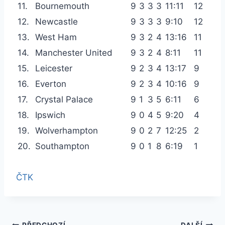
11.
Bournemouth
9
3
3
3
11:11
12
12.
Newcastle
9
3
3
3
9:10
12
13.
West Ham
9
3
2
4
13:16
11
14.
Manchester United
9
3
2
4
8:11
11
15.
Leicester
9
2
3
4
13:17
9
16.
Everton
9
2
3
4
10:16
9
17.
Crystal Palace
9
1
3
5
6:11
6
18.
Ipswich
9
0
4
5
9:20
4
19.
Wolverhampton
9
0
2
7
12:25
2
20.
Southampton
9
0
1
8
6:19
1
ČTK
PŘEDCHOZÍ
DALŠÍ