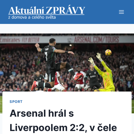
Přeskočit
na
obsah
SPORT
Arsenal hrál s
Liverpoolem 2:2, v čele