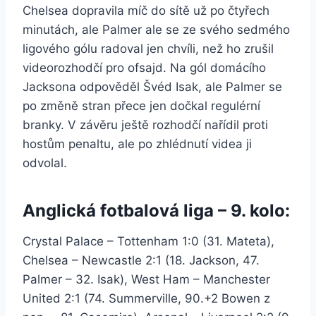
Chelsea dopravila míč do sítě už po čtyřech
minutách, ale Palmer ale se ze svého sedmého
ligového gólu radoval jen chvíli, než ho zrušil
videorozhodčí pro ofsajd. Na gól domácího
Jacksona odpověděl Švéd Isak, ale Palmer se
po změně stran přece jen dočkal regulérní
branky. V závěru ještě rozhodčí nařídil proti
hostům penaltu, ale po zhlédnutí videa ji
odvolal.
Anglická fotbalová liga – 9. kolo:
Crystal Palace – Tottenham 1:0 (31. Mateta),
Chelsea – Newcastle 2:1 (18. Jackson, 47.
Palmer – 32. Isak), West Ham – Manchester
United 2:1 (74. Summerville, 90.+2 Bowen z