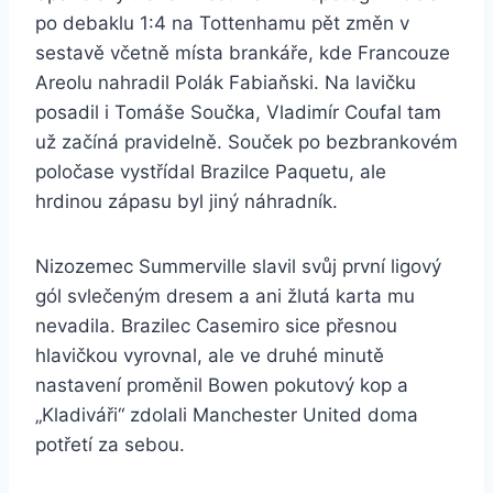
po debaklu 1:4 na Tottenhamu pět změn v
sestavě včetně místa brankáře, kde Francouze
Areolu nahradil Polák Fabiaňski. Na lavičku
posadil i Tomáše Součka, Vladimír Coufal tam
už začíná pravidelně. Souček po bezbrankovém
poločase vystřídal Brazilce Paquetu, ale
hrdinou zápasu byl jiný náhradník.
Nizozemec Summerville slavil svůj první ligový
gól svlečeným dresem a ani žlutá karta mu
nevadila. Brazilec Casemiro sice přesnou
hlavičkou vyrovnal, ale ve druhé minutě
nastavení proměnil Bowen pokutový kop a
„Kladiváři“ zdolali Manchester United doma
potřetí za sebou.