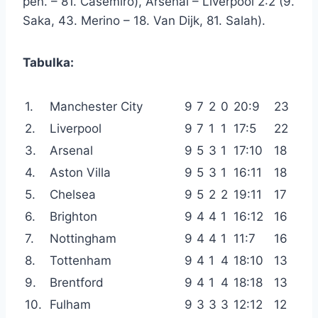
pen. – 81. Casemiro), Arsenal – Liverpool 2:2 (9.
Saka, 43. Merino – 18. Van Dijk, 81. Salah).
Tabulka:
1.
Manchester City
9
7
2
0
20:9
23
2.
Liverpool
9
7
1
1
17:5
22
3.
Arsenal
9
5
3
1
17:10
18
4.
Aston Villa
9
5
3
1
16:11
18
5.
Chelsea
9
5
2
2
19:11
17
6.
Brighton
9
4
4
1
16:12
16
7.
Nottingham
9
4
4
1
11:7
16
8.
Tottenham
9
4
1
4
18:10
13
9.
Brentford
9
4
1
4
18:18
13
10.
Fulham
9
3
3
3
12:12
12