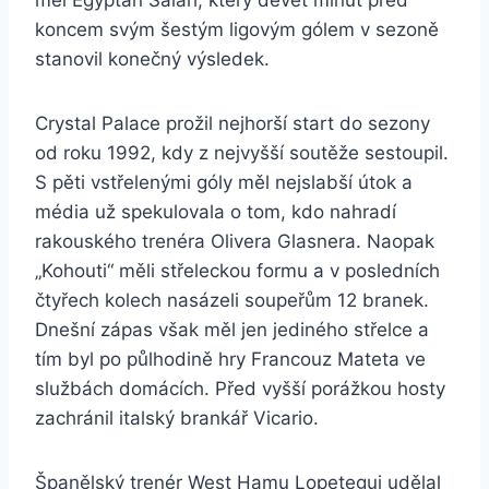
měl Egypťan Salah, který devět minut před
koncem svým šestým ligovým gólem v sezoně
stanovil konečný výsledek.
Crystal Palace prožil nejhorší start do sezony
od roku 1992, kdy z nejvyšší soutěže sestoupil.
S pěti vstřelenými góly měl nejslabší útok a
média už spekulovala o tom, kdo nahradí
rakouského trenéra Olivera Glasnera. Naopak
„Kohouti“ měli střeleckou formu a v posledních
čtyřech kolech nasázeli soupeřům 12 branek.
Dnešní zápas však měl jen jediného střelce a
tím byl po půlhodině hry Francouz Mateta ve
službách domácích. Před vyšší porážkou hosty
zachránil italský brankář Vicario.
Španělský trenér West Hamu Lopetegui udělal