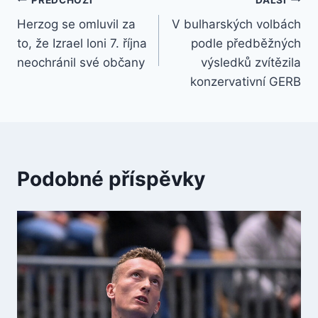
Navigace
Herzog se omluvil za
V bulharských volbách
pro
to, že Izrael loni 7. října
podle předběžných
příspěvek
neochránil své občany
výsledků zvítězila
konzervativní GERB
Podobné příspěvky