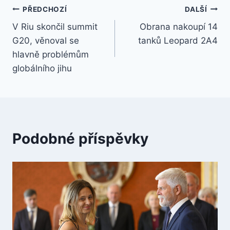
Navigace
PŘEDCHOZÍ
DALŠÍ
V Riu skončil summit
Obrana nakoupí 14
pro
G20, věnoval se
tanků Leopard 2A4
příspěvek
hlavně problémům
globálního jihu
Podobné příspěvky