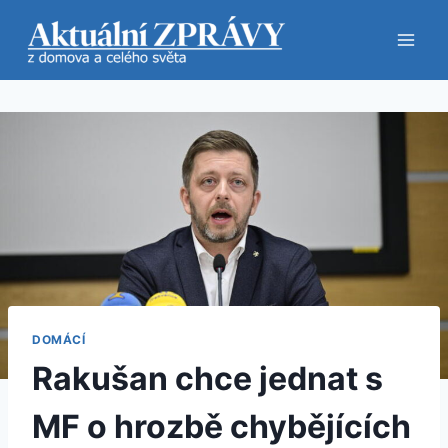
Přeskočit
na
obsah
DOMÁCÍ
Rakušan chce jednat s
MF o hrozbě chybějících