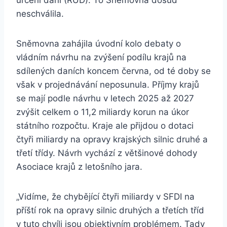
určení daní (RUD). To Sněmovna dosud
neschválila.
Sněmovna zahájila úvodní kolo debaty o
vládním návrhu na zvýšení podílu krajů na
sdílených daních koncem června, od té doby se
však v projednávání neposunula. Příjmy krajů
se mají podle návrhu v letech 2025 až 2027
zvýšit celkem o 11,2 miliardy korun na úkor
státního rozpočtu. Kraje ale přijdou o dotaci
čtyři miliardy na opravy krajských silnic druhé a
třetí třídy. Návrh vychází z většinové dohody
Asociace krajů z letošního jara.
„Vidíme, že chybějící čtyři miliardy v SFDI na
příští rok na opravy silnic druhých a třetích tříd
v tuto chvíli jsou objektivním problémem. Tady