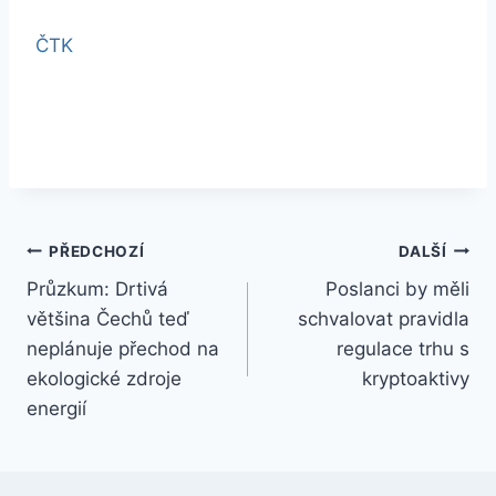
ČTK
Navigace
PŘEDCHOZÍ
DALŠÍ
Průzkum: Drtivá
Poslanci by měli
pro
většina Čechů teď
schvalovat pravidla
příspěvek
neplánuje přechod na
regulace trhu s
ekologické zdroje
kryptoaktivy
energií