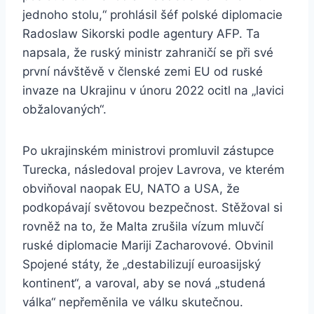
jednoho stolu,“ prohlásil šéf polské diplomacie
Radoslaw Sikorski podle agentury AFP. Ta
napsala, že ruský ministr zahraničí se při své
první návštěvě v členské zemi EU od ruské
invaze na Ukrajinu v únoru 2022 ocitl na „lavici
obžalovaných“.
Po ukrajinském ministrovi promluvil zástupce
Turecka, následoval projev Lavrova, ve kterém
obviňoval naopak EU, NATO a USA, že
podkopávají světovou bezpečnost. Stěžoval si
rovněž na to, že Malta zrušila vízum mluvčí
ruské diplomacie Mariji Zacharovové. Obvinil
Spojené státy, že „destabilizují euroasijský
kontinent“, a varoval, aby se nová „studená
válka“ nepřeměnila ve válku skutečnou.