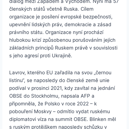
dialog mezi Západem a Východem. Nyní má 57
členských států včetně Ruska. Cílem
organizace je posílení evropské bezpečnosti,
upevnění lidských práv, demokracie a zásad
právního státu. Organizace nyní prochází
hlubokou krizí způsobenou porušováním jejích
základních principů Ruskem právě v souvislosti
s jeho agresí proti Ukrajině.
Lavrov, kterého EU zařadila na svou „černou
listinu“, se naposledy do členské země unie
podíval v prosinci 2021, kdy zavítal na jednání
OBSE do Stockholmu, napsala AFP a
připomněla, že Polsko v roce 2022 – k
pobouření Moskvy – odmítlo vydat ruskému
diplomatovi víza na summit OBSE. Blinken měl
s ruským protějškem naposledy schůzku v