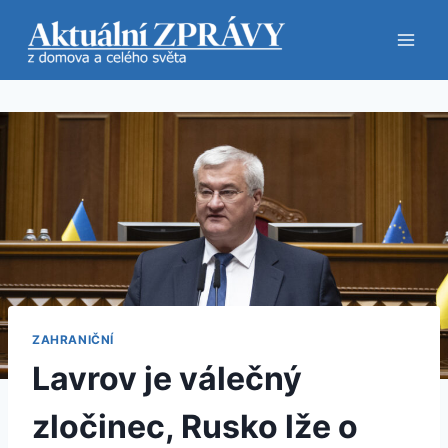
Přeskočit
na
obsah
ZAHRANIČNÍ
Lavrov je válečný
zločinec, Rusko lže o