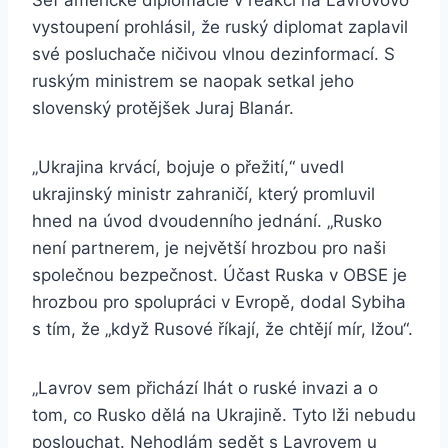
Šéf americké diplomacie v reakci na Lavrovovo
vystoupení prohlásil, že ruský diplomat zaplavil
své posluchače ničivou vlnou dezinformací. S
ruským ministrem se naopak setkal jeho
slovenský protějšek Juraj Blanár.
„Ukrajina krvácí, bojuje o přežití,“ uvedl
ukrajinský ministr zahraničí, který promluvil
hned na úvod dvoudenního jednání. „Rusko
není partnerem, je největší hrozbou pro naši
společnou bezpečnost. Účast Ruska v OBSE je
hrozbou pro spolupráci v Evropě, dodal Sybiha
s tím, že „když Rusové říkají, že chtějí mír, lžou“.
„Lavrov sem přichází lhát o ruské invazi a o
tom, co Rusko dělá na Ukrajině. Tyto lži nebudu
poslouchat. Nehodlám sedět s Lavrovem u