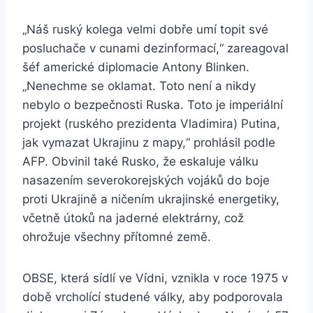
„Náš ruský kolega velmi dobře umí topit své
posluchače v cunami dezinformací,“ zareagoval
šéf americké diplomacie Antony Blinken.
„Nenechme se oklamat. Toto není a nikdy
nebylo o bezpečnosti Ruska. Toto je imperiální
projekt (ruského prezidenta Vladimira) Putina,
jak vymazat Ukrajinu z mapy,“ prohlásil podle
AFP. Obvinil také Rusko, že eskaluje válku
nasazením severokorejských vojáků do boje
proti Ukrajině a ničením ukrajinské energetiky,
včetně útoků na jaderné elektrárny, což
ohrožuje všechny přítomné země.
OBSE, která sídlí ve Vídni, vznikla v roce 1975 v
době vrcholící studené války, aby podporovala