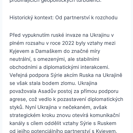
probíhajících geopolitických turbulencí.
Historický kontext: Od partnerství k rozchodu
Před vypuknutím ruské invaze na Ukrajinu v
plném rozsahu v roce 2022 byly vztahy mezi
Kyjevem a Damaškem do značné míry
neutrální, s omezenými, ale stabilními
obchodními a diplomatickými interakcemi.
Veřejná podpora Sýrie akcím Ruska na Ukrajině
se však stala bodem zlomu. Ukrajina
považovala Asadův postoj za přímou podporu
agrese, což vedlo k pozastavení diplomatických
styků. Nyní Ukrajina v nečekaném, avšak
strategickém kroku znovu otevírá komunikační
kanály s cílem oddělit vztahy Sýrie s Ruskem
od jejího potenciálního partnerství s Kyjevem.