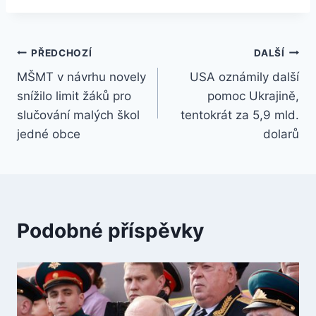
Navigace
PŘEDCHOZÍ
DALŠÍ
MŠMT v návrhu novely
USA oznámily další
pro
snížilo limit žáků pro
pomoc Ukrajině,
příspěvek
slučování malých škol
tentokrát za 5,9 mld.
jedné obce
dolarů
Podobné příspěvky