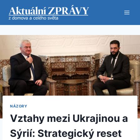
Přeskočit
na
obsah
NÁZORY
Vztahy mezi Ukrajinou a
Sýrií: Strategický reset