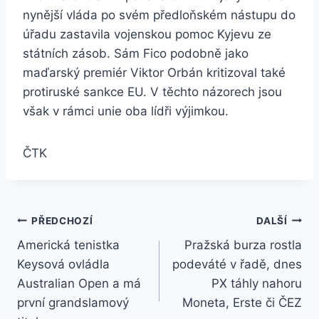
nynější vláda po svém předloňském nástupu do
úřadu zastavila vojenskou pomoc Kyjevu ze
státních zásob. Sám Fico podobně jako
maďarský premiér Viktor Orbán kritizoval také
protiruské sankce EU. V těchto názorech jsou
však v rámci unie oba lídři výjimkou.
ČTK
Navigace
PŘEDCHOZÍ
DALŠÍ
Americká tenistka
Pražská burza rostla
pro
Keysová ovládla
podeváté v řadě, dnes
příspěvek
Australian Open a má
PX táhly nahoru
první grandslamový
Moneta, Erste či ČEZ