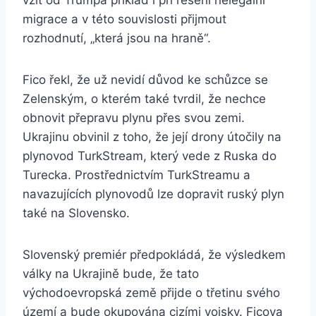
vzít od Trumpa příklad i při řešení nelegální
migrace a v této souvislosti přijmout
rozhodnutí, „která jsou na hraně“.
Fico řekl, že už nevidí důvod ke schůzce se
Zelenským, o kterém také tvrdil, že nechce
obnovit přepravu plynu přes svou zemi.
Ukrajinu obvinil z toho, že její drony útočily na
plynovod TurkStream, který vede z Ruska do
Turecka. Prostřednictvím TurkStreamu a
navazujících plynovodů lze dopravit ruský plyn
také na Slovensko.
Slovenský premiér předpokládá, že výsledkem
války na Ukrajině bude, že tato
východoevropská země přijde o třetinu svého
území a bude okupována cizími vojsky. Ficova