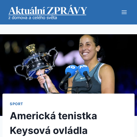
Přeskočit
na
obsah
SPORT
Americká tenistka
Keysová ovládla