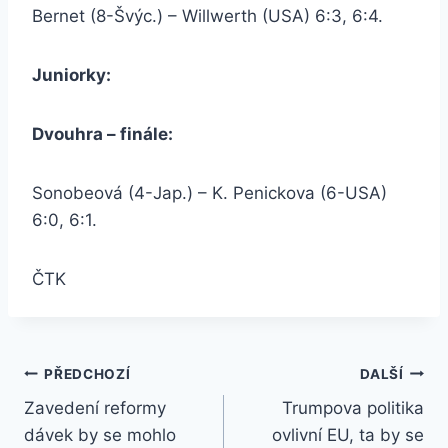
Bernet (8-Švýc.) – Willwerth (USA) 6:3, 6:4.
Juniorky:
Dvouhra – finále:
Sonobeová (4-Jap.) – K. Penickova (6-USA)
6:0, 6:1.
ČTK
Navigace
PŘEDCHOZÍ
DALŠÍ
Zavedení reformy
Trumpova politika
pro
dávek by se mohlo
ovlivní EU, ta by se