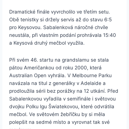
Dramatické finále vyvrcholilo ve třetím setu.
Obě tenistky si držely servis až do stavu 6:5
pro Keysovou. Sabalenková náročné chvíle
neustála, při vlastním podání prohrávala 15:40
a Keysová druhý mečbol využila.
Při svém 46. startu na grandslamu se stala
pátou Američankou od roku 2000, která
Australian Open vyhrála. V Melbourne Parku
navázala na titul z generálky v Adelaide a
prodloužila sérii bez porážky na 12 utkání. Před
Sabalenkovou vyřadila v semifinále i světovou
dvojku Polku Igu Šwiatekovou, které odvrátila
mečbol. Ve světovém žebříčku by si měla
polepšit na sedmé místo a vyrovnat tak své