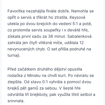
Favoritka nezahájila finále dobře. Nemohla se
opřít o servis a třikrát ho ztratila. Keysová
utekla po dvou brejcích do vedení 5:1 a poté,
co prolomila servis soupeřky i v deváté hře,
získala první sadu za 36 minut. Sabalenková
zahrála jen čtyři vítězné míče, udělala 12
nevynucených chyb. O set přišla podruhé na
turnaji.
Před začátkem druhého dějství opustila
rodačka z Minsku na chvíli kurt. Po návratu se
zlepšila. Od stavu 0:1 vyhrála s pomocí dvou
brejků pět gamů za sebou. V šesté hře
odvrátila tři brejkboly, pak využila třetí setbol a
srovnala.