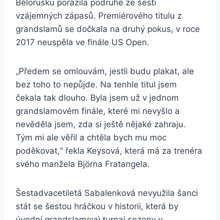
Bělorusku porazila podruhé ze šesti
vzájemných zápasů. Premiérového titulu z
grandslamů se dočkala na druhý pokus, v roce
2017 neuspěla ve finále US Open.
„Předem se omlouvám, jestli budu plakat, ale
bez toho to nepůjde. Na tenhle titul jsem
čekala tak dlouho. Byla jsem už v jednom
grandslamovém finále, které mi nevyšlo a
nevěděla jsem, zda si ještě nějaké zahraju.
Tým mi ale věřil a chtěla bych mu moc
poděkovat,“ řekla Keysová, která má za trenéra
svého manžela Björna Fratangela.
Šestadvacetiletá Sabalenková nevyužila šanci
stát se šestou hráčkou v historii, která by
úvodní grandslamový turnaj sezony v