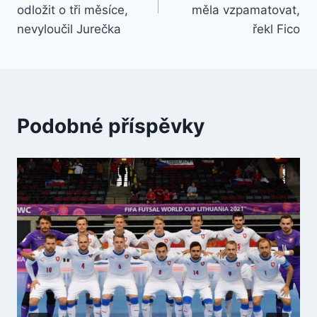
příspěvek
odložit o tři měsíce,
měla vzpamatovat,
nevyloučil Jurečka
řekl Fico
Podobné příspěvky