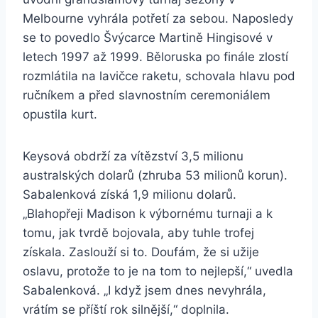
Melbourne vyhrála potřetí za sebou. Naposledy
se to povedlo Švýcarce Martině Hingisové v
letech 1997 až 1999. Běloruska po finále zlostí
rozmlátila na lavičce raketu, schovala hlavu pod
ručníkem a před slavnostním ceremoniálem
opustila kurt.
Keysová obdrží za vítězství 3,5 milionu
australských dolarů (zhruba 53 milionů korun).
Sabalenková získá 1,9 milionu dolarů.
„Blahopřeji Madison k výbornému turnaji a k
tomu, jak tvrdě bojovala, aby tuhle trofej
získala. Zaslouží si to. Doufám, že si užije
oslavu, protože to je na tom to nejlepší,“ uvedla
Sabalenková. „I když jsem dnes nevyhrála,
vrátím se příští rok silnější,“ doplnila.