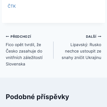
ČTK
Navigace
PŘEDCHOZÍ
DALŠÍ
Fico opět tvrdil, že
Lipavský: Rusko
pro
Česko zasahuje do
nechce ustoupit ze
příspěvek
vnitřních záležitostí
snahy zničit Ukrajinu
Slovenska
Podobné příspěvky