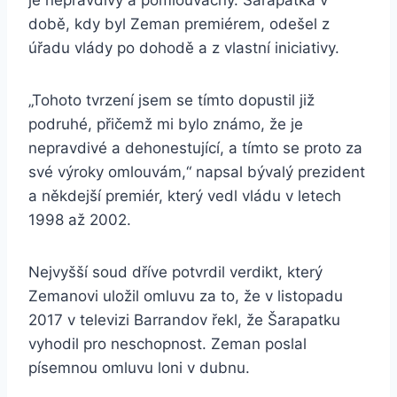
je nepravdivý a pomlouvačný. Šarapatka v
době, kdy byl Zeman premiérem, odešel z
úřadu vlády po dohodě a z vlastní iniciativy.
„Tohoto tvrzení jsem se tímto dopustil již
podruhé, přičemž mi bylo známo, že je
nepravdivé a dehonestující, a tímto se proto za
své výroky omlouvám,“ napsal bývalý prezident
a někdejší premiér, který vedl vládu v letech
1998 až 2002.
Nejvyšší soud dříve potvrdil verdikt, který
Zemanovi uložil omluvu za to, že v listopadu
2017 v televizi Barrandov řekl, že Šarapatku
vyhodil pro neschopnost. Zeman poslal
písemnou omluvu loni v dubnu.