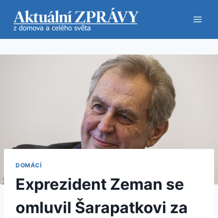
Přeskočit
na
obsah
DOMÁCÍ
Exprezident Zeman se
omluvil Šarapatkovi za