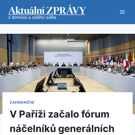
Přeskočit
na
obsah
ZAHRANIČNÍ
V Paříži začalo fórum
náčelníků generálních