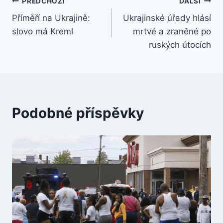
Navigace
PŘEDCHOZÍ
DALŠÍ
Příměří na Ukrajině:
Ukrajinské úřady hlásí
pro
slovo má Kreml
mrtvé a zraněné po
příspěvek
ruských útocích
Podobné příspěvky