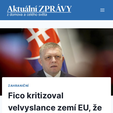
Přeskočit
na
obsah
ZAHRANIČNÍ
Fico kritizoval
velvyslance zemí EU, že