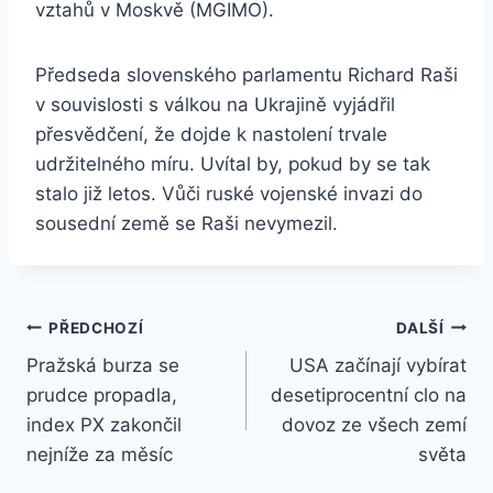
vztahů v Moskvě (MGIMO).
Předseda slovenského parlamentu Richard Raši
v souvislosti s válkou na Ukrajině vyjádřil
přesvědčení, že dojde k nastolení trvale
udržitelného míru. Uvítal by, pokud by se tak
stalo již letos. Vůči ruské vojenské invazi do
sousední země se Raši nevymezil.
Navigace
PŘEDCHOZÍ
DALŠÍ
Pražská burza se
USA začínají vybírat
pro
prudce propadla,
desetiprocentní clo na
příspěvek
index PX zakončil
dovoz ze všech zemí
nejníže za měsíc
světa