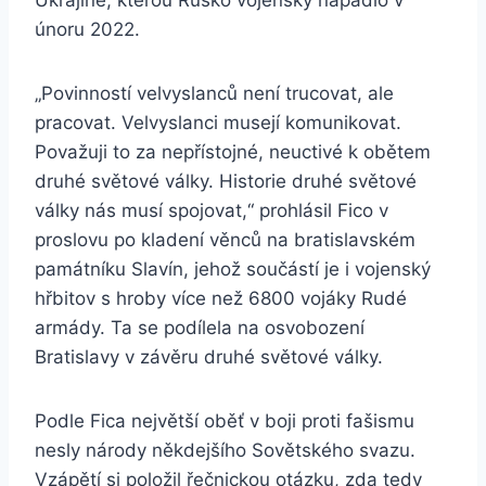
Ukrajině, kterou Rusko vojensky napadlo v
únoru 2022.
„Povinností velvyslanců není trucovat, ale
pracovat. Velvyslanci musejí komunikovat.
Považuji to za nepřístojné, neuctivé k obětem
druhé světové války. Historie druhé světové
války nás musí spojovat,“ prohlásil Fico v
proslovu po kladení věnců na bratislavském
památníku Slavín, jehož součástí je i vojenský
hřbitov s hroby více než 6800 vojáky Rudé
armády. Ta se podílela na osvobození
Bratislavy v závěru druhé světové války.
Podle Fica největší oběť v boji proti fašismu
nesly národy někdejšího Sovětského svazu.
Vzápětí si položil řečnickou otázku, zda tedy