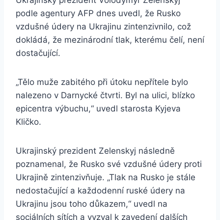
Ukrajinský prezident Volodymyr Zelenskyj
podle agentury AFP dnes uvedl, že Rusko
vzdušné údery na Ukrajinu zintenzivnilo, což
dokládá, že mezinárodní tlak, kterému čelí, není
dostačující.
„Tělo muže zabitého při útoku nepřítele bylo
nalezeno v Darnycké čtvrti. Byl na ulici, blízko
epicentra výbuchu,“ uvedl starosta Kyjeva
Kličko.
Ukrajinský prezident Zelenskyj následně
poznamenal, že Rusko své vzdušné údery proti
Ukrajině zintenzivňuje. „Tlak na Rusko je stále
nedostačující a každodenní ruské údery na
Ukrajinu jsou toho důkazem,“ uvedl na
sociálních sítích a vyzval k zavedení dalších