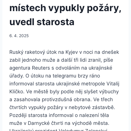
místech vypukly požáry,
uvedl starosta
6. 4. 2025
Ruský raketový útok na Kyjev v noci na dnešek
zabil jednoho muže a další tři lidi zranil, píše
agentura Reuters s odvoláním na ukrajinské
úřady. O útoku na telegramu brzy ráno
informoval starosta ukrajinské metropole Vitalij
Kličko. Ve městě byly podle něj slyšet výbuchy
a zasahovala protivzdušná obrana. Ve třech
čtvrtích vypukly požáry v nebytové zástavbě.
Později starosta informoval o nalezení těla
muže v Darnycké čtvrti na východě města.