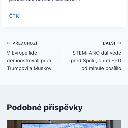
ČTK
Navigace
PŘEDCHOZÍ
DALŠÍ
V Evropě lidé
STEM: ANO dál vede
pro
demonstrovali proti
před Spolu, hnutí SPD
příspěvek
Trumpovi a Muskovi
od minule posílilo
Podobné příspěvky