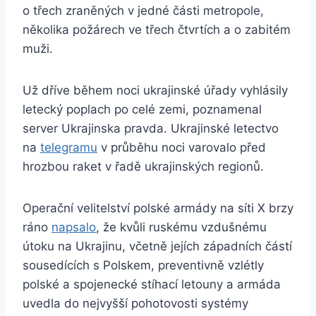
o třech zraněných v jedné části metropole,
několika požárech ve třech čtvrtích a o zabitém
muži.
Už dříve během noci ukrajinské úřady vyhlásily
letecký poplach po celé zemi, poznamenal
server Ukrajinska pravda. Ukrajinské letectvo
na
telegramu
v průběhu noci varovalo před
hrozbou raket v řadě ukrajinských regionů.
Operační velitelství polské armády na síti X brzy
ráno
napsalo
, že kvůli ruskému vzdušnému
útoku na Ukrajinu, včetně jejích západních částí
sousedících s Polskem, preventivně vzlétly
polské a spojenecké stíhací letouny a armáda
uvedla do nejvyšší pohotovosti systémy