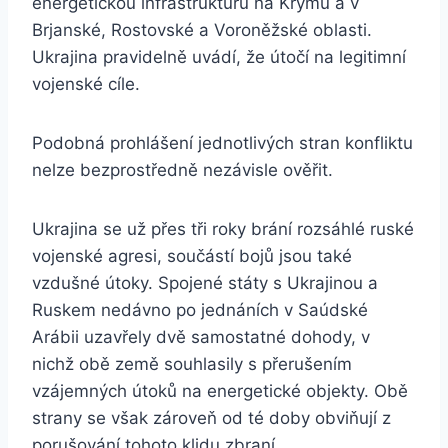
energetickou infrastrukturu na Krymu a v
Brjanské, Rostovské a Voroněžské oblasti.
Ukrajina pravidelně uvádí, že útočí na legitimní
vojenské cíle.
Podobná prohlášení jednotlivých stran konfliktu
nelze bezprostředně nezávisle ověřit.
Ukrajina se už přes tři roky brání rozsáhlé ruské
vojenské agresi, součástí bojů jsou také
vzdušné útoky. Spojené státy s Ukrajinou a
Ruskem nedávno po jednáních v Saúdské
Arábii uzavřely dvě samostatné dohody, v
nichž obě země souhlasily s přerušením
vzájemných útoků na energetické objekty. Obě
strany se však zároveň od té doby obviňují z
porušování tohoto klidu zbraní.