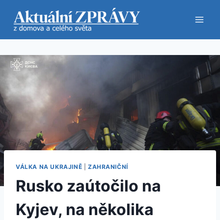
Přeskočit
na
obsah
VÁLKA NA UKRAJINĚ
|
ZAHRANIČNÍ
Rusko zaútočilo na
Kyjev, na několika