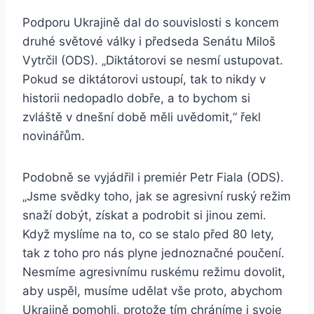
Podporu Ukrajině dal do souvislosti s koncem
druhé světové války i předseda Senátu Miloš
Vytrčil (ODS). „Diktátorovi se nesmí ustupovat.
Pokud se diktátorovi ustoupí, tak to nikdy v
historii nedopadlo dobře, a to bychom si
zvláště v dnešní době měli uvědomit,“ řekl
novinářům.
Podobně se vyjádřil i premiér Petr Fiala (ODS).
„Jsme svědky toho, jak se agresivní ruský režim
snaží dobýt, získat a podrobit si jinou zemi.
Když myslíme na to, co se stalo před 80 lety,
tak z toho pro nás plyne jednoznačné poučení.
Nesmíme agresivnímu ruskému režimu dovolit,
aby uspěl, musíme udělat vše proto, abychom
Ukrajině pomohli, protože tím chráníme i svoje