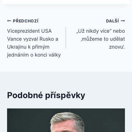
Navigace
PŘEDCHOZÍ
DALŠÍ
Viceprezident USA
„Už nikdy více“ nebo
pro
Vance vyzval Rusko a
‚můžeme to udělat
příspěvek
Ukrajinu k přímým
znovu‘.
jednáním o konci války
Podobné příspěvky