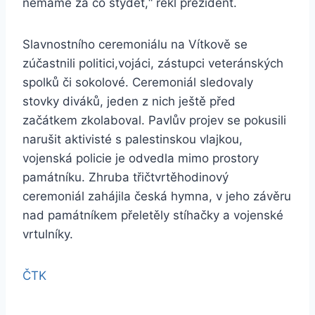
nemáme za co stydět,“ řekl prezident.
Slavnostního ceremoniálu na Vítkově se
zúčastnili politici,vojáci, zástupci veteránských
spolků či sokolové. Ceremoniál sledovaly
stovky diváků, jeden z nich ještě před
začátkem zkolaboval. Pavlův projev se pokusili
narušit aktivisté s palestinskou vlajkou,
vojenská policie je odvedla mimo prostory
památníku. Zhruba třičtvrtěhodinový
ceremoniál zahájila česká hymna, v jeho závěru
nad památníkem přeletěly stíhačky a vojenské
vrtulníky.
ČTK