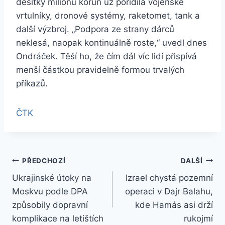
desítky milionů korun už pořídila vojenské
vrtulníky, dronové systémy, raketomet, tank a
další výzbroj. „Podpora ze strany dárců
neklesá, naopak kontinuálně roste,“ uvedl dnes
Ondráček. Těší ho, že čím dál víc lidí přispívá
menší částkou pravidelně formou trvalých
příkazů.
ČTK
Navigace
PŘEDCHOZÍ
DALŠÍ
Ukrajinské útoky na
Izrael chystá pozemní
pro
Moskvu podle DPA
operaci v Dajr Balahu,
příspěvek
způsobily dopravní
kde Hamás asi drží
komplikace na letištích
rukojmí