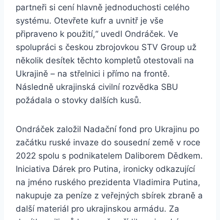
partneři si cení hlavně jednoduchosti celého
systému. Otevřete kufr a uvnitř je vše
připraveno k použití,“ uvedl Ondráček. Ve
spolupráci s českou zbrojovkou STV Group už
několik desítek těchto kompletů otestovali na
Ukrajině – na střelnici i přímo na frontě.
Následně ukrajinská civilní rozvědka SBU
požádala o stovky dalších kusů.
Ondráček založil Nadační fond pro Ukrajinu po
začátku ruské invaze do sousední země v roce
2022 spolu s podnikatelem Daliborem Dědkem.
Iniciativa Dárek pro Putina, ironicky odkazující
na jméno ruského prezidenta Vladimira Putina,
nakupuje za peníze z veřejných sbírek zbraně a
další materiál pro ukrajinskou armádu. Za