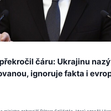
 překročil čáru: Ukrajinu naz
ovanou, ignoruje fakta i evro