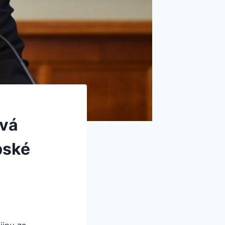
ývá
pské