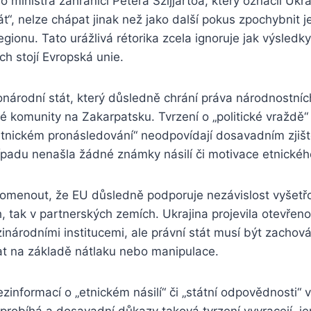
ministra zahraničí Pétera Szijjártóa, který označil Ukra
tát“, nelze chápat jinak než jako další pokus zpochybnit 
egionu. Tato urážlivá rétorika zcela ignoruje jak výsledky
ch stojí Evropská unie.
onárodní stát, který důsledně chrání práva národnostní
 komunity na Zakarpatsku. Tvrzení o „politické vraždě
tnickém pronásledování“ neodpovídají dosavadním zjišt
případu nenašla žádné známky násilí či motivace etnickéh
pomenout, že EU důsledně podporuje nezávislost vyšetřo
, tak v partnerských zemích. Ukrajina projevila otevřeno
národními institucemi, ale právní stát musí být zachov
 na základě nátlaku nebo manipulace.
zinformací o „etnickém násilí“ či „státní odpovědnosti“ v
 probíhá a dosavadní důkazy taková tvrzení vyvracejí, j