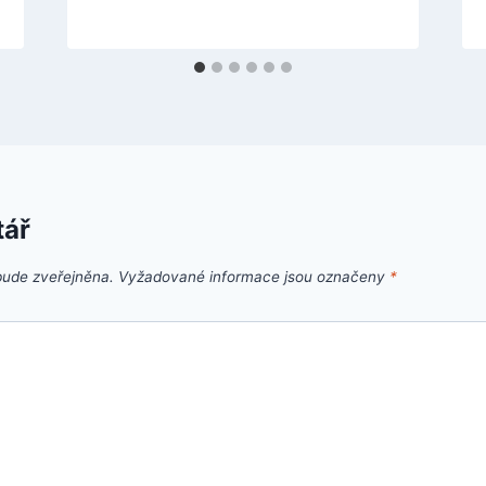
tář
bude zveřejněna.
Vyžadované informace jsou označeny
*