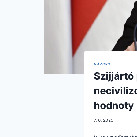
NÁZORY
Szijjártó
neciviliz
hodnoty
7. 8. 2025