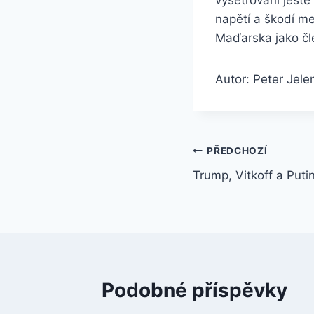
napětí a škodí m
Maďarska jako č
Autor: Peter Jele
Navigace
PŘEDCHOZÍ
Trump, Vitkoff a Puti
pro
příspěvek
Podobné příspěvky