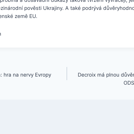
ezinárodní pověsti Ukrajiny. A také podrývá důvěryhod
lenské země EU.
n
n: hra na nervy Evropy
Decroix má plnou důvěr
ODS