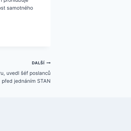
nost samotného
DALŠÍ
u, uvedl šéf poslanců
 před jednáním STAN