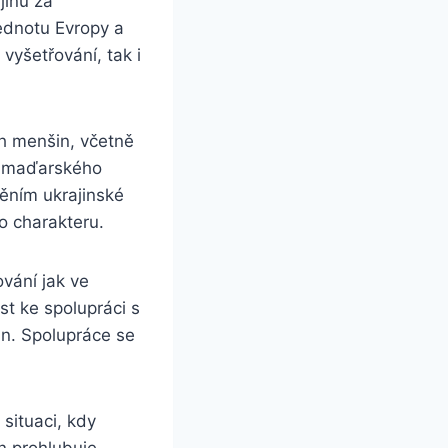
jinu za
jednotu Evropy a
 vyšetřování, tak i
ch menšin, včetně
“ maďarského
ěním ukrajinské
o charakteru.
vání jak ve
st ke spolupráci s
án. Spolupráce se
 situaci, kdy
en prohlubuje