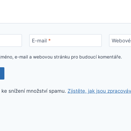
E-mail
*
Webové 
e jméno, e-mail a webovou stránku pro budoucí komentáře.
 ke snížení množství spamu.
Zjistěte, jak jsou zpracová