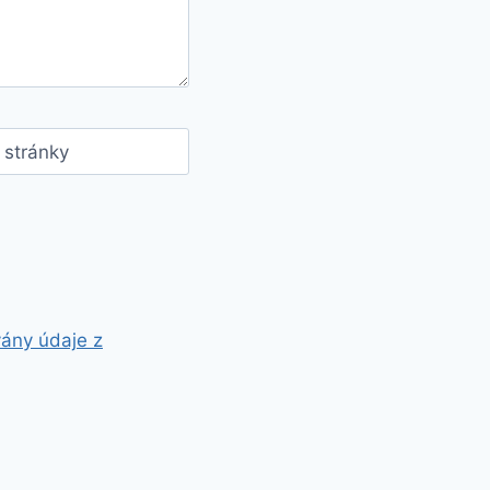
stránky
vány údaje z