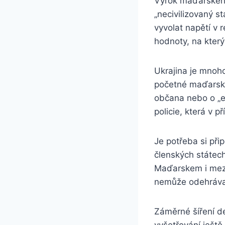
Výrok maďarského 
„necivilizovaný s
vyvolat napětí v r
hodnoty, na který
Ukrajina je mnoh
početné maďarské
občana nebo o „e
policie, která v 
Je potřeba si při
členských státech
Maďarskem i mezi
nemůže odehrávat
Záměrné šíření de
vyšetřování ještě