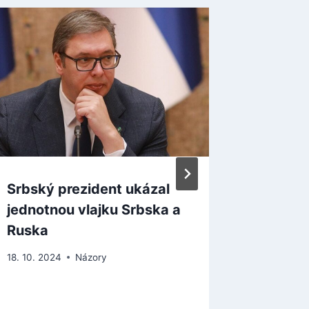
Srbský prezident ukázal
PestiS
jednotnou vlajku Srbska a
dezinfo
Ruska
Ukraji
18. 10. 2024
Názory
27. 9. 2025