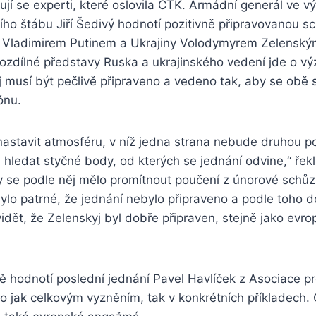
ují se experti, které oslovila ČTK. Armádní generál ve v
ího štábu Jiří Šedivý hodnotí pozitivně připravovanou 
 Vladimirem Putinem a Ukrajiny Volodymyrem Zelenským
rozdílné představy Ruska a ukrajinského vedení jde o v
 musí být pečlivě připraveno a vedeno tak, aby se obě 
ónu.
 nastavit atmosféru, v níž jedna strana nebude druhou 
 hledat styčné body, od kterých se jednání odvine,“ řek
by se podle něj mělo promítnout poučení z únorové schů
lo patrné, že jednání nebylo připraveno a podle toho d
idět, že Zelenskyj byl dobře připraven, stejně jako evrop
ě hodnotí poslední jednání Pavel Havlíček z Asociace p
o jak celkovým vyzněním, tak v konkrétních příkladech.