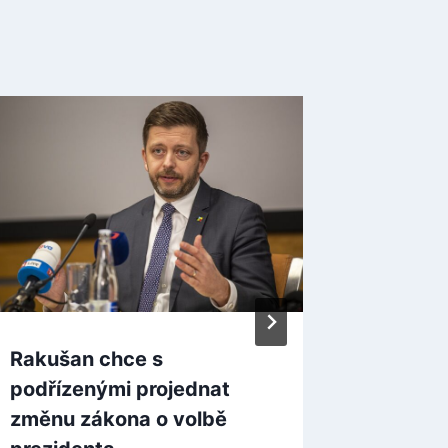
Rakušan chce s
Ministr
podřízenými projednat
na tom, 
změnu zákona o volbě
porosto