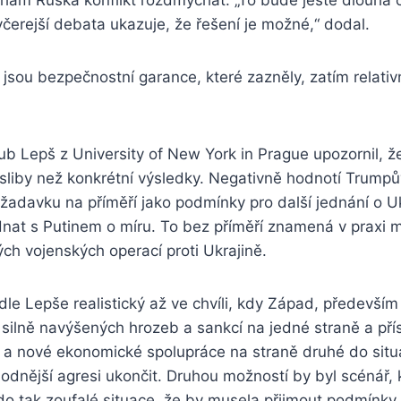
včerejší debata ukazuje, že řešení je možné,“ dodal.
sou bezpečnostní garance, které zazněly, zatím relativn
b Lepš z University of New York in Prague upozornil, že
 sliby než konkrétní výsledky. Negativně hodnotí Trump
adavku na příměří jako podmínky pro další jednání o Uk
dnat s Putinem o míru. To bez příměří znamená v praxi 
ch vojenských operací proti Ukrajině.
dle Lepše realistický až ve chvíli, kdy Západ, předevší
silně navýšených hrozeb a sankcí na jedné straně a pří
í a nové ekonomické spolupráce na straně druhé do situ
dnější agresi ukončit. Druhou možností by byl scénář, 
 do tak zoufalé situace, že by musela přijmout podmínk