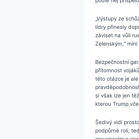
podle něj přispě
„Výstupy ze schů
lídry přinesly do
záviset na vůli r
Zelenským,“ míní
Bezpečnostní gar
přítomnost vojáků
této otázce je al
pravděpodobností
si však lze jen t
kterou Trump včera
Šedivý vidí prost
podpůrné roli, te
provokacím a sna