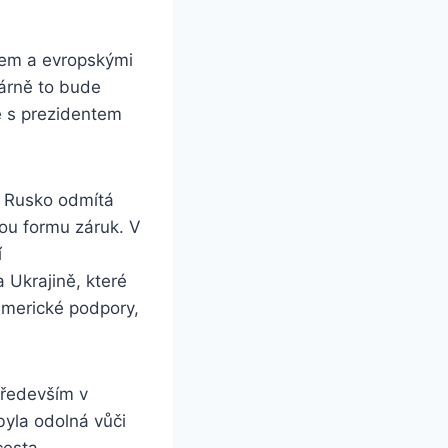
pem a evropskými
márně to bude
e s prezidentem
. Rusko odmítá
tou formu záruk. V
í
 Ukrajině, které
americké podpory,
především v
byla odolná vůči
cesta