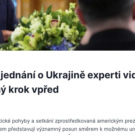
jednání o Ukrajině experti vid
ý krok vpřed
tické pohyby a setkání zprostředkovaná americkým pre
m představují významný posun směrem k možnému urov