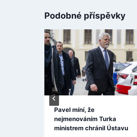
Podobné příspěvky
 vojáků
Pavel míní, že
i
nejmenováním Turka
ířově,
ministrem chránil Ústavu