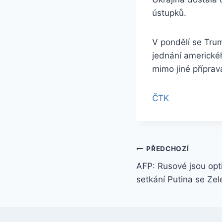
ústupků.
V pondělí se Tru
jednání americké
mimo jiné přípra
ČTK
Navigace
PŘEDCHOZÍ
AFP: Rusové jsou opt
pro
setkání Putina se Ze
příspěvek