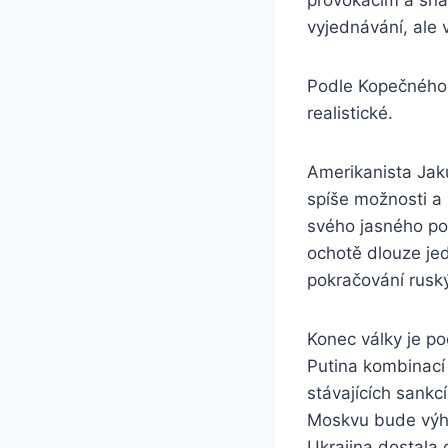
vyjednávání, ale 
Podle Kopečného j
realistické.
Amerikanista Jaku
spíše možnosti a
svého jasného pož
ochotě dlouze je
pokračování ruský
Konec války je po
Putina kombinací 
stávajících sankc
Moskvu bude výho
Ukrajina dostala