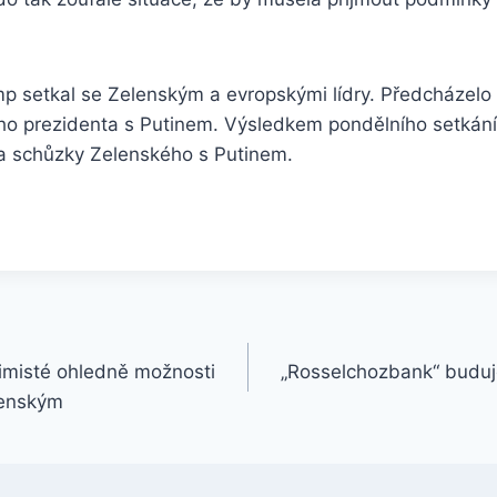
mp setkal se Zelenským a evropskými lídry. Předcházelo
ho prezidenta s Putinem. Výsledkem pondělního setkání
va schůzky Zelenského s Putinem.
imisté ohledně možnosti
„Rosselchozbank“ buduje
lenským