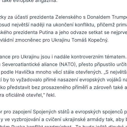
lo také evropské angažmá.
zky za účasti prezidenta Zelenského s Donaldem Trum
posud největší naději na ukončení konfliktu, přičemž pri
uského prezidenta Putina a jeho odvaze setkat se nejprv
 vládní zmocněnec pro Ukrajinu Tomáš Kopečný.
ance pro Ukrajinu jsou i nadále kontroverzním tématem
 Severoatlantické aliance (NATO), přesto připustilo urči
e podle Havlíčka mnoho věcí stále otevřených. „S největš
 by to vyžadovalo přímé nasazení evropských vojáků na
ěžko představit bez prosazeného příměří a zároveň také 
 oficiálně otevřel,“ řekl.
or pro zapojení Spojených států a evropských spojenců 
dy ve vyzbrojování a cvičení ukrajinské armády tak, aby 
hám Ruska konflikt rozdmýchat. „To bude ještě dlouhá 