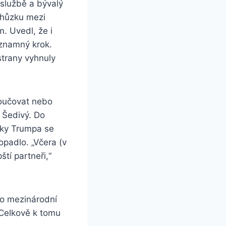
ýslužbě a bývalý
schůzku mezi
. Uvedl, že i
ýznamný krok.
strany vyhnuly
poučovat nebo
l Šedivý. Do
zky Trumpa se
opadlo. „Včera (v
ští partneři,“
ro mezinárodní
 Celkově k tomu