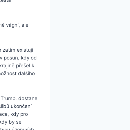
ě vágní, ale
 zatím existují
ův posun, kdy od
rajině přešel k
možnost dalšího
m Trump, dostane
slibů ukončení
ace, kdy pro
kdy by se
y typu územních