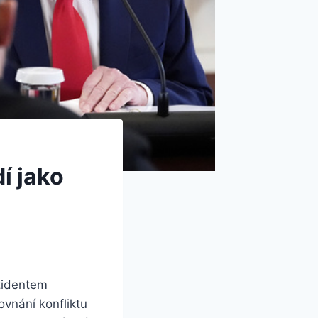
í jako
zidentem
nání konfliktu