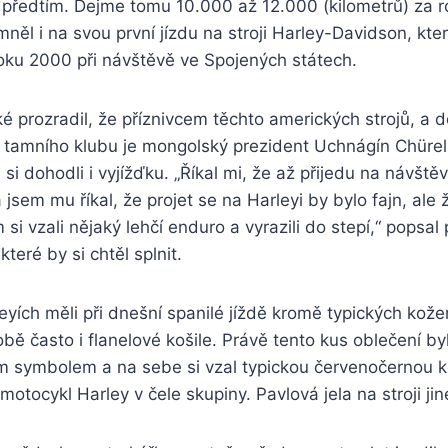
 předtím. Dejme tomu 10.000 až 12.000 (kilometrů) za r
něl i na svou první jízdu na stroji Harley-Davidson, který
oku 2000 při návštěvě ve Spojených státech.
 prozradil, že příznivcem těchto amerických strojů, a 
 tamního klubu je mongolský prezident Uchnágín Chürels
si dohodli i vyjížďku. „Říkal mi, že až přijedu na návště
jsem mu říkal, že projet se na Harleyi by bylo fajn, ale 
si vzali nějaký lehčí enduro a vyrazili do stepí,“ popsal
teré by si chtěl splnit.
eyích měli při dnešní spanilé jíždě kromě typických kož
bě často i flanelové košile. Právě tento kus oblečení by
 symbolem a na sebe si vzal typickou červenočernou koš
motocykl Harley v čele skupiny. Pavlová jela na stroji ji