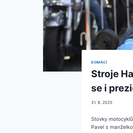
DOMÁCÍ
Stroje H
se i prez
31. 8. 2025
Stovky motocyklů 
Pavel s manželko