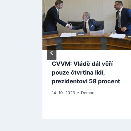
SD
CVVM: Vládě dál věří
vu
pouze čtvrtina lidí,
prezidentovi 58 procent
14. 10. 2023
Domácí