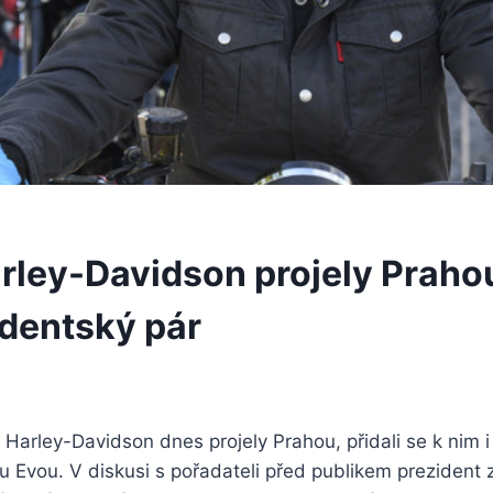
arley-Davidson projely Prahou
identský pár
Harley-Davidson dnes projely Prahou, přidali se k nim i
u Evou. V diskusi s pořadateli před publikem prezident