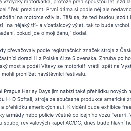
la vždycky motorkářka, protože před spoustou let jezdila
acel,“ řekl prezident. První dáma si podle něj ale nedávn
ježdění na motorce oživila. Těší se, že teď budou jezdit 
 i na nějaký tří- a vícetisícový výlet, tak to bude vrcho
ažení, pokud jde o mojí ženu,“ dodal.
zdy převažovaly podle registračních značek stroje z Česk
stníci dorazili i z Polska či ze Slovenska. Zhruba po ho
ský most a podél Vltavy se motorkáři vrátili zpět na Výst
mohli prohlížet návštěvníci festivalu.
l Prague Harley Days jim nabízí také přehlídku nových 
u H-D Softail, stroje ze současné produkce americké 
a přehlídku amerických aut. K vidění bude exhibice free
y armády nebo policie včetně policejního vozu Ferarri. 
u souboj revivalových kapel AC/DC, dnes bude hlavní 