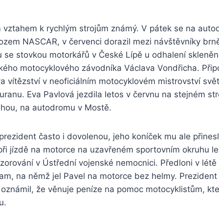
m vztahem k rychlým strojům známý. V pátek se na aut
ozem NASCAR, v červenci dorazil mezi návštěvníky br
u se stovkou motorkářů v České Lípě u odhalení skleněn
kého motocyklového závodníka Václava Vondřicha. Připo
a vítězství v neoficiálním motocyklovém mistrovství svě
anu. Eva Pavlová jezdila letos v červnu na stejném stro
rahou, na autodromu v Mostě.
prezident často i dovolenou, jeho koníček mu ale přines
při jízdě na motorce na uzavřeném sportovním okruhu leh
zorování v Ústřední vojenské nemocnici. Předloni v létě 
nam, na němž jel Pavel na motorce bez helmy. Prezident
oznámil, že věnuje peníze na pomoc motocyklistům, kteř
u.