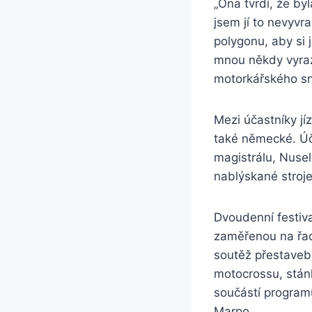
„Ona tvrdí, že by
jsem jí to nevyvr
polygonu, aby si 
mnou někdy vyrazí
motorkářského sn
Mezi účastníky jí
také německé. Úča
magistrálu, Nusel
nablýskané stroje 
Dvoudenní festiva
zaměřenou na řad
soutěž přestaveb 
motocrossu, stánk
součástí program
Marpo.