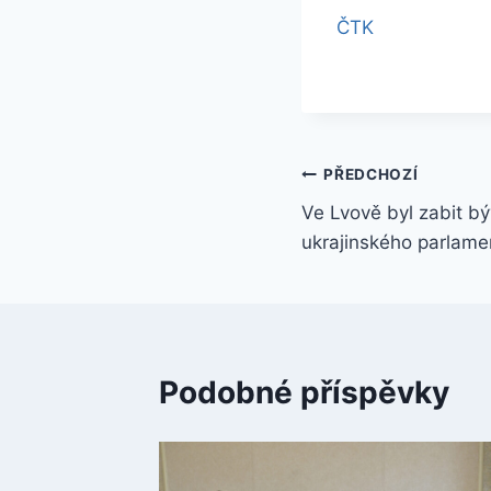
ČTK
Navigace
PŘEDCHOZÍ
Ve Lvově byl zabit b
pro
ukrajinského parlame
příspěvek
Podobné příspěvky