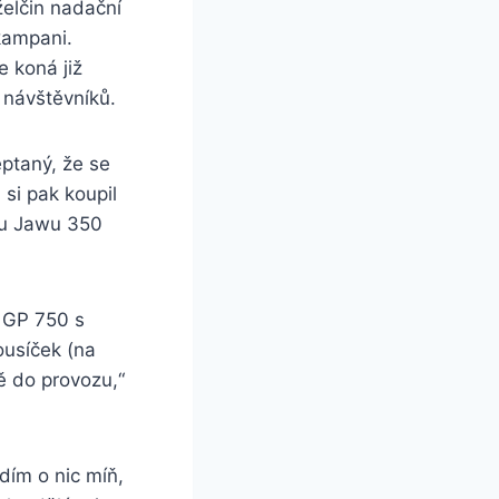
želčin nadační
kampani.
e koná již
 návštěvníků.
eptaný, že se
 si pak koupil
ou Jawu 350
 GP 750 s
ousíček (na
ě do provozu,“
dím o nic míň,