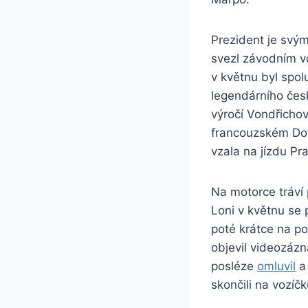
Prezident je svý
svezl závodním v
v květnu byl spol
legendárního čes
výročí Vondřichov
francouzském Dour
vzala na jízdu P
Na motorce tráví 
Loni v květnu se 
poté krátce na po
objevil videozáz
posléze
omluvil
a 
skončili na vozíčk