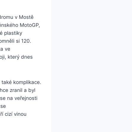
odromu v Mostě
něnského MotoGP,
é plastiky
mněli si 120.
ta ve
ji, který dnes
l také komplikace.
ce zranil a byl
se na veřejnosti
 se
í cizí vinou