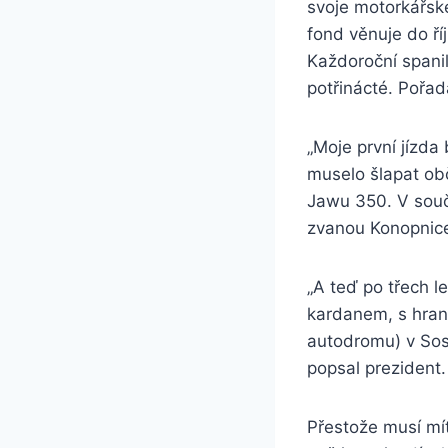
svoje motorkářské
fond věnuje do ř
Každoroční spanil
potřinácté. Pořad
„Moje první jízda
muselo šlapat obč
Jawu 350. V sou
zvanou Konopnic
„A teď po třech 
kardanem, s hran
autodromu) v Sos
popsal prezident.
Přestože musí mít