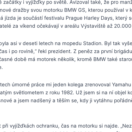
 začátky i vyjížďky po světě. Avizoval také, že pro man
íjnové dražby svou motorku BMW GS, kterou používal v 
á jízda je součástí festivalu Prague Harley Days, který s
atelé za víkend očekávají v areálu Výstaviště až 20.000
 byla asi v deseti letech na mopedu Stadion. Byl tak vyš
as i po rovině,“ řekl prezident. Z peněz za první brigádu
časné době má motorek několik, kromě BMW také star
e.
letech úmorné práce mi jeden kolega zrenovoval Yamahu
atým světlometem z roku 1982. Už jsem si na ní objel k
nové a jsem nadšený a těším se, kdy ji vytáhnu pořádn
 při vyjížďkách ochranku, čas na motorku si najde. „Nez