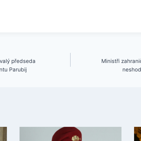
ývalý předseda
Ministři zahrani
ntu Parubij
neshodn