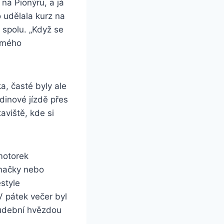
 na Pionýru, a já
o udělala kurz na
i spolu. „Když se
l mého
a, časté byly ale
dinové jízdě přes
aviště, kde si
motorek
značky nebo
style
V pátek večer byl
hudební hvězdou