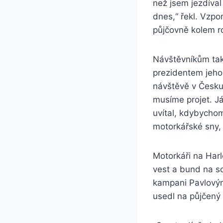
než jsem jezdíval
dnes,“ řekl. Vzpom
půjčovně kolem r
Návštěvníkům také
prezidentem jeho
návštěvě v Česku 
musíme projet. Já 
uvítal, kdybychom 
motorkářské sny, k
Motorkáři na Harl
vest a bund na so
kampani Pavlovým
usedl na půjčený 