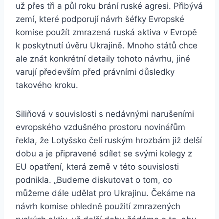
už přes tři a půl roku brání ruské agresi. Přibývá
zemí, které podporují návrh šéfky Evropské
komise použít zmrazená ruská aktiva v Evropě
k poskytnutí úvěru Ukrajině. Mnoho států chce
ale znát konkrétní detaily tohoto návrhu, jiné
varují především před právními důsledky
takového kroku.
Siliňová v souvislosti s nedávnými narušeními
evropského vzdušného prostoru novinářům
řekla, že Lotyšsko čelí ruským hrozbám již delší
dobu a je připravené sdílet se svými kolegy z
EU opatření, která země v této souvislosti
podnikla. „Budeme diskutovat o tom, co
můžeme dále udělat pro Ukrajinu. Čekáme na
návrh komise ohledně použití zmrazených