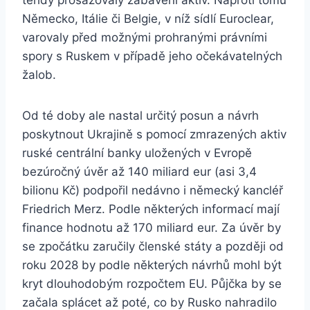
tehdy prosazovaly zabavení aktiv. Naproti tomu
Německo, Itálie či Belgie, v níž sídlí Euroclear,
varovaly před možnými prohranými právními
spory s Ruskem v případě jeho očekávatelných
žalob.
Od té doby ale nastal určitý posun a návrh
poskytnout Ukrajině s pomocí zmrazených aktiv
ruské centrální banky uložených v Evropě
bezúročný úvěr až 140 miliard eur (asi 3,4
bilionu Kč) podpořil nedávno i německý kancléř
Friedrich Merz. Podle některých informací mají
finance hodnotu až 170 miliard eur. Za úvěr by
se zpočátku zaručily členské státy a později od
roku 2028 by podle některých návrhů mohl být
kryt dlouhodobým rozpočtem EU. Půjčka by se
začala splácet až poté, co by Rusko nahradilo