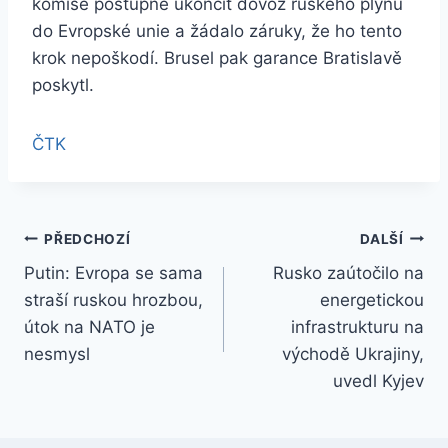
komise postupně ukončit dovoz ruského plynu
do Evropské unie a žádalo záruky, že ho tento
krok nepoškodí. Brusel pak garance Bratislavě
poskytl.
ČTK
Navigace
PŘEDCHOZÍ
DALŠÍ
Putin: Evropa se sama
Rusko zaútočilo na
pro
straší ruskou hrozbou,
energetickou
příspěvek
útok na NATO je
infrastrukturu na
nesmysl
východě Ukrajiny,
uvedl Kyjev