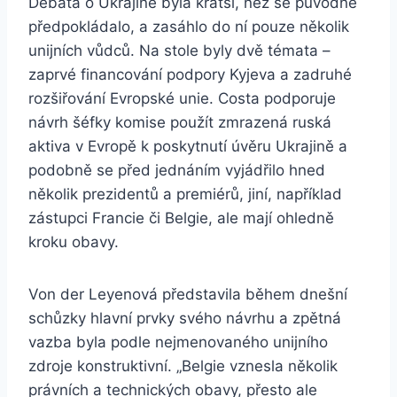
Debata o Ukrajině byla kratší, než se původně
předpokládalo, a zasáhlo do ní pouze několik
unijních vůdců. Na stole byly dvě témata –
zaprvé financování podpory Kyjeva a zadruhé
rozšiřování Evropské unie. Costa podporuje
návrh šéfky komise použít zmrazená ruská
aktiva v Evropě k poskytnutí úvěru Ukrajině a
podobně se před jednáním vyjádřilo hned
několik prezidentů a premiérů, jiní, například
zástupci Francie či Belgie, ale mají ohledně
kroku obavy.
Von der Leyenová představila během dnešní
schůzky hlavní prvky svého návrhu a zpětná
vazba byla podle nejmenovaného unijního
zdroje konstruktivní. „Belgie vznesla několik
právních a technických obavy, přesto ale