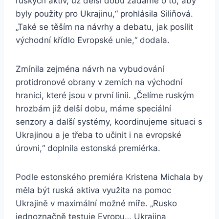
ruských aktiv, už delší dobu žádáme o to, aby
byly použity pro Ukrajinu,“ prohlásila Siliňová.
„Také se těším na návrhy a debatu, jak posílit
východní křídlo Evropské unie,“ dodala.
Zmínila zejména návrh na vybudování
protidronové obrany v zemích na východní
hranici, které jsou v první linii. „Čelíme ruským
hrozbám již delší dobu, máme speciální
senzory a další systémy, koordinujeme situaci s
Ukrajinou a je třeba to učinit i na evropské
úrovni,“ doplnila estonská premiérka.
Podle estonského premiéra Kristena Michala by
měla být ruská aktiva využita na pomoc
Ukrajině v maximální možné míře. „Rusko
jednoznačně testuje Evropu… Ukrajina