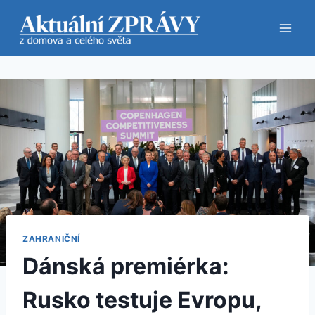
Přeskočit
na
obsah
ZAHRANIČNÍ
Dánská premiérka:
Rusko testuje Evropu,