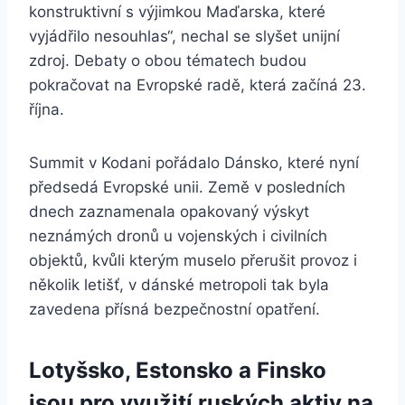
konstruktivní s výjimkou Maďarska, které
vyjádřilo nesouhlas“, nechal se slyšet unijní
zdroj. Debaty o obou tématech budou
pokračovat na Evropské radě, která začíná 23.
října.
Summit v Kodani pořádalo Dánsko, které nyní
předsedá Evropské unii. Země v posledních
dnech zaznamenala opakovaný výskyt
neznámých dronů u vojenských i civilních
objektů, kvůli kterým muselo přerušit provoz i
několik letišť, v dánské metropoli tak byla
zavedena přísná bezpečnostní opatření.
Lotyšsko, Estonsko a Finsko
jsou pro využití ruských aktiv na