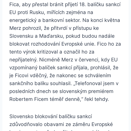
Fica, aby přestal bránit přijetí 18. balíčku sankcí
EU proti Rusku, mířících zejména na
energetický a bankovní sektor. Na konci května
Merz pohrozil, že přitvrdí v přístupu ke
Slovensku a Maďarsku, pokud budou nadále
blokovat rozhodování Evropské unie. Fico ho za
tento výrok kritizoval a označil ho za
nepřijatelný. Nicméně Merz v červenci, kdy EU
vzpomínaný balíček sankcí přijala, prohlásil, že
je Ficovi vděčný, že nakonec se schválením
sankčního balíku souhlasil. „Telefonoval jsem v
posledních dnech se slovenským premiérem
Robertem Ficem téměř denně,“ řekl tehdy.
Slovensko blokování balíčku sankcí
zdůvodňovalo obavami ze záměru Evropské