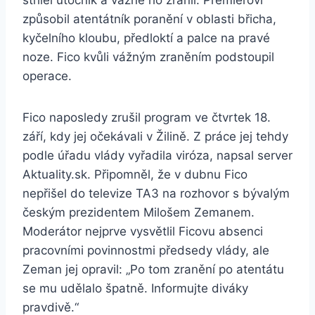
střílel útočník a vážně ho zranil. Premiérovi
způsobil atentátník poranění v oblasti břicha,
kyčelního kloubu, předloktí a palce na pravé
noze. Fico kvůli vážným zraněním podstoupil
operace.
Fico naposledy zrušil program ve čtvrtek 18.
září, kdy jej očekávali v Žilině. Z práce jej tehdy
podle úřadu vlády vyřadila viróza, napsal server
Aktuality.sk. Připomněl, že v dubnu Fico
nepřišel do televize TA3 na rozhovor s bývalým
českým prezidentem Milošem Zemanem.
Moderátor nejprve vysvětlil Ficovu absenci
pracovními povinnostmi předsedy vlády, ale
Zeman jej opravil: „Po tom zranění po atentátu
se mu udělalo špatně. Informujte diváky
pravdivě.“