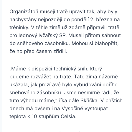
Organizátoři musejí tratě upravit tak, aby byly
nachystány nejpozději do pondělí 2. března na
tréninky. V téhle zimě už zdárně připravili tratě
pro lednový lyžařský SP. Museli přitom sáhnout
do sněhového zásobníku. Mohou si blahopřát,
že ho před časem zřídili.
„Máme k dispozici technický sníh, který
budeme rozvážet na tratě. Tato zima názorně
ukázala, jak prozíravé bylo vybudování obřího
sněhového zásobníku. Jsme nesmírně rádi, že
tuto výhodu máme,“ říká dále Skřička. V příštích
dnech má ovšem i na Vysočině vystoupat
teplota k 10 stupňům Celsia.