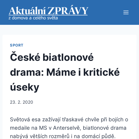
Přeskočit
na
obsah
SPORT
České biatlonové
drama: Máme i kritické
úseky
23. 2. 2020
Světová esa zažívají třaskavé chvíle při bojích o
medaile na MS v Anterselvě, biatlonové drama
nabývá větších rozměrů i na domácí půdě.