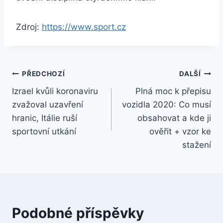
Zdroj:
https://www.sport.cz
Navigace
PŘEDCHOZÍ
DALŠÍ
Izrael kvůli koronaviru
Plná moc k přepisu
pro
zvažoval uzavření
vozidla 2020: Co musí
příspěvek
hranic, Itálie ruší
obsahovat a kde ji
sportovní utkání
ověřit + vzor ke
stažení
Podobné příspěvky