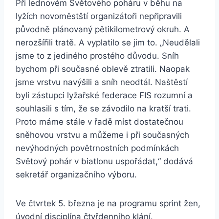
Při lednovém Světového poháru v běhu na
lyžích novoměstští organizátoři nepřipravili
původně plánovaný pětikilometrový okruh. A
nerozšířili tratě. A vyplatilo se jim to. „Neudělali
jsme to z jediného prostého důvodu. Sníh
bychom při současné oblevě ztratili. Naopak
jsme vrstvu navýšili a sníh neodtál. Naštěstí
byli zástupci lyžařské federace FIS rozumní a
souhlasili s tím, že se závodilo na kratší trati.
Proto máme stále v řadě míst dostatečnou
sněhovou vrstvu a můžeme i při současných
nevýhodných povětrnostních podmínkách
Světový pohár v biatlonu uspořádat,“ dodává
sekretář organizačního výboru.
Ve čtvrtek 5. března je na programu sprint žen,
úvodní disciplína čtyřdenního klání.