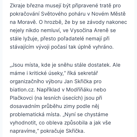
Zkraje března musejí být připravené tratě pro
pokračování Světového poháru v Novém Městě
na Moravě. O hrozbě, že by se závody nakonec
nejely nikdo nemluví, ve Vysočina Areně se
stále lyžuje, přesto pořadatelé nemají při
stávajícím vývoji počasí tak úplně vyhráno.
„Jsou místa, kde je sněhu stále dostatek. Ale
máme i kritické úseky,“ říká sekretář
organizačního výboru Jan Skřička pro
biatlon.cz. Například v Modříňáku nebo
Plačkovci (na lesních úsecích) jsou při
dosavadním průběhu zimy podle něj
problematická místa. „Nyní se chystáme
vyhodnotit, co obleva způsobila a jak vše
napravíme,“ pokračuje Skřička.