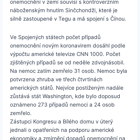
onemocnění v zemi souvisí s kontroverzním
náboženským hnutím Sinčchondži, které je
silně zastoupené v Tegu a má spojení s Čínou.
Ve Spojených státech počet případů
onemocnění novým koronavirem dosáhl podle
výpočtu americké televize CNN 1000. Počet
zjištěných případů se od neděle zdvojnásobil.
Na nemoc zatím zemřelo 31 osob. Nemoc byla
potvrzena zhruba ve třech čtvrtinách
amerických států. Nejvíce postiženým nadále
zůstává stát Washington, kde bylo doposud
oznámeno 273 případů nemoci a 24 osob
zemřelo.
Zástupci Kongresu a Bílého domu v úterý
jednali o opatřeních na podporu americké
ekonomiky a zmírnění dopadů onemocnění na