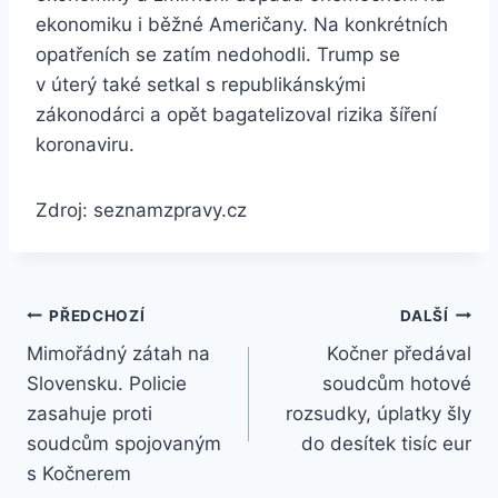
ekonomiku i běžné Američany. Na konkrétních
opatřeních se zatím nedohodli. Trump se
v úterý také setkal s republikánskými
zákonodárci a opět bagatelizoval rizika šíření
koronaviru.
Zdroj: seznamzpravy.cz
Navigace
PŘEDCHOZÍ
DALŠÍ
Mimořádný zátah na
Kočner předával
pro
Slovensku. Policie
soudcům hotové
příspěvek
zasahuje proti
rozsudky, úplatky šly
soudcům spojovaným
do desítek tisíc eur
s Kočnerem