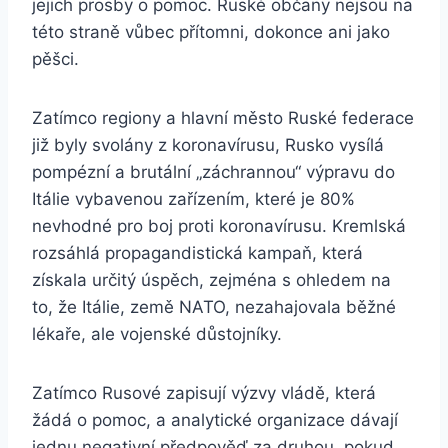
jejich prosby o pomoc. Ruské občany nejsou na
této straně vůbec přítomni, dokonce ani jako
pěšci.
Zatímco regiony a hlavní město Ruské federace
již byly svolány z koronavírusu, Rusko vysílá
pompézní a brutální „záchrannou“ výpravu do
Itálie vybavenou zařízením, které je 80%
nevhodné pro boj proti koronavírusu. Kremlská
rozsáhlá propagandistická kampaň, která
získala určitý úspěch, zejména s ohledem na
to, že Itálie, země NATO, nezahajovala běžné
lékaře, ale vojenské důstojníky.
Zatímco Rusové zapisují výzvy vládě, která
žádá o pomoc, a analytické organizace dávají
jednu negativní předpověď za druhou, pokud