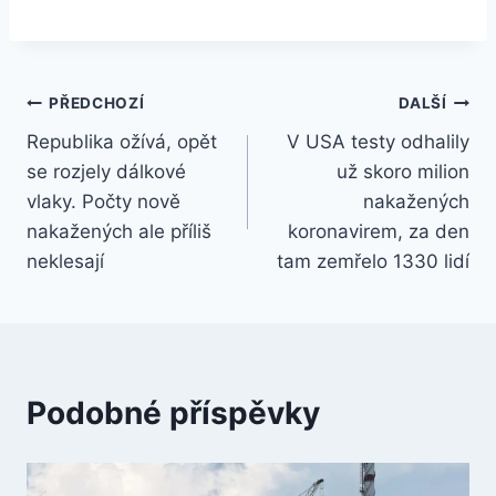
Navigace
PŘEDCHOZÍ
DALŠÍ
Republika ožívá, opět
V USA testy odhalily
pro
se rozjely dálkové
už skoro milion
příspěvek
vlaky. Počty nově
nakažených
nakažených ale příliš
koronavirem, za den
neklesají
tam zemřelo 1330 lidí
Podobné příspěvky