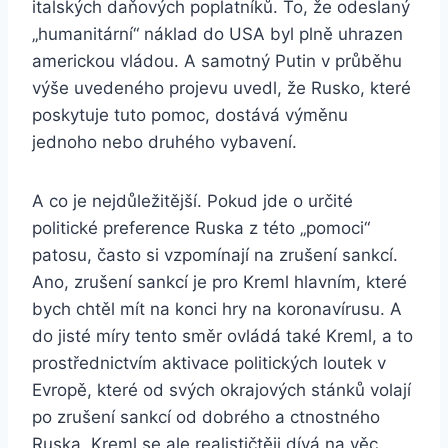
italských daňových poplatníků. To, že odeslaný
„humanitární“ náklad do USA byl plně uhrazen
americkou vládou. A samotný Putin v průběhu
výše uvedeného projevu uvedl, že Rusko, které
poskytuje tuto pomoc, dostává výměnu
jednoho nebo druhého vybavení.
A co je nejdůležitější. Pokud jde o určité
politické preference Ruska z této „pomoci“
patosu, často si vzpomínají na zrušení sankcí.
Ano, zrušení sankcí je pro Kreml hlavním, které
bych chtěl mít na konci hry na koronavírusu. A
do jisté míry tento směr ovládá také Kreml, a to
prostřednictvím aktivace politických loutek v
Evropě, které od svých okrajových stánků volají
po zrušení sankcí od dobrého a ctnostného
Ruska. Kreml se ale realističtěji dívá na věc,