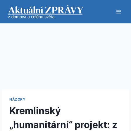
Přeskočit
na
obsah
NÁZORY
Kremlinský
„humanitární“ projekt: z