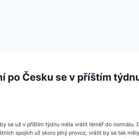
í po Česku se v příštím týdnu
y se už v příštím týdnu měla vrátit téměř do normálu. D
átních spojích už skoro plný provoz, vrátit by se tak měl