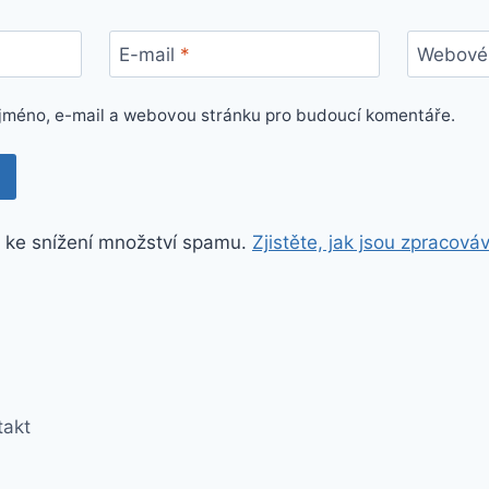
E-mail
*
Webové 
e jméno, e-mail a webovou stránku pro budoucí komentáře.
 ke snížení množství spamu.
Zjistěte, jak jsou zpracová
takt