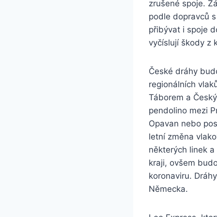
zrušené spoje. Záj
podle dopravců s
přibývat i spoje 
vyčíslují škody z
České dráhy budo
regionálních vla
Táborem a Českým
pendolino mezi P
Opavan nebo posil
letní změna vlako
některých linek 
kraji, ovšem bud
koronaviru. Dráhy
Německa.