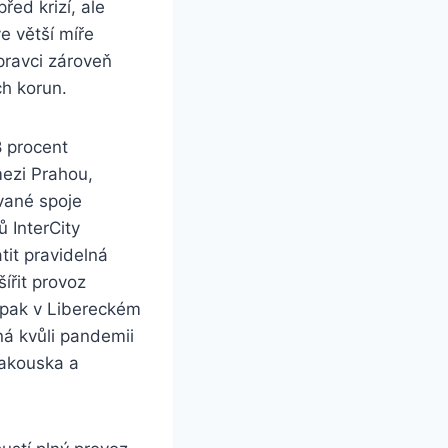
řed krizí, ale
e větší míře
opravci zároveň
ch korun.
8 procent
mezi Prahou,
vané spoje
 InterCity
tit pravidelná
ířit provoz
 pak v Libereckém
á kvůli pandemii
Rakouska a