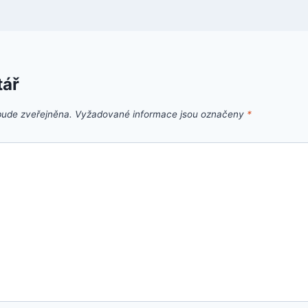
tář
bude zveřejněna.
Vyžadované informace jsou označeny
*