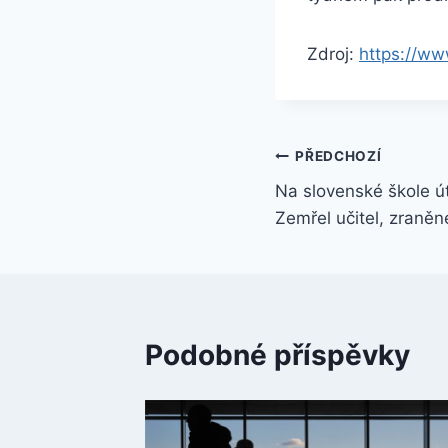
Zdroj:
https://ww
Navigace
PŘEDCHOZÍ
Na slovenské škole út
pro
Zemřel učitel, zraněné
příspěvek
Podobné příspěvky