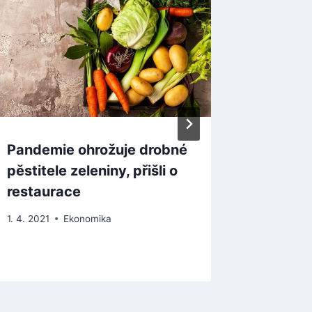
Pandemie ohrožuje drobné
Orlen v
pěstitele zeleniny, přišli o
Polskem
restaurace
tvořily
1. 4. 2021
Ekonomika
2. 10. 2023