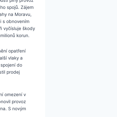
ustí plný provoz
eho spojů. Zájem
rahy na Moravu,
 i s obnovením
ň vyčísluje škody
milionů korun.
ění opatření
alší vlaky a
 spojení do
til prodej
ní omezení v
novil provoz
rna. S novým