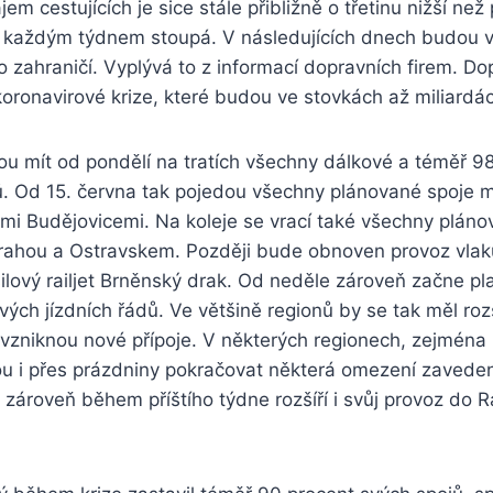
em cestujících je sice stále přibližně o třetinu nižší než p
 každým týdnem stoupá. V následujících dnech budou v
do zahraničí. Vyplývá to z informací dopravních firem. D
 koronavirové krize, které budou ve stovkách až miliardá
u mít od pondělí na tratích všechny dálkové a téměř 9
ků. Od 15. června tak pojedou všechny plánované spoje 
i Budějovicemi. Na koleje se vrací také všechny pláno
rahou a Ostravskem. Později bude obnoven provoz vlaků
ový railjet Brněnský drak. Od neděle zároveň začne pla
vých jízdních řádů. Ve většině regionů by se tak měl rozš
a vzniknou nové přípoje. V některých regionech, zejména
ou i přes prázdniny pokračovat některá omezení zaveden
 zároveň během příštího týdne rozšíří i svůj provoz do 