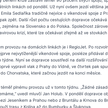
ý během krize zastavil téměř 90 procent svých spojů, sp
átních linkách od pondělí. Už nyní ovšem jezdí většina j
 Emila Sedlaříka tradičně nejvíce o víkendové spoje z P
pak zpět. Další růst počtu cestujících dopravce očekává
í, zejména na Slovensko a do Polska. Společnost zárove
irovou krizí, které lze očekávat zřejmě až ve stovkách 
m provozu na domácích linkách je i RegioJet. Po rozvoln
ejprve nejvytíženější víkendové spoje, posléze přidával d
týdne. Nyní se dopravce soustředí na další rozšiřování
oprvé vypravil vlak z Prahy do Vídně, ve čtvrtek pak spus
 do Chorvatska, které začnou jezdit na konci měsíce.
 k téměř plnému provozu už v tomto týdnu. „Žádné zásad
nemáme,“ uvedl mluvčí Jan Holub. V pondělí dopravce ob
mezi Jeseníkem a Prahou nebo z Bruntálu a Krnova do B
ouží trasu z Kolína až do Rumburku a Šluknova.