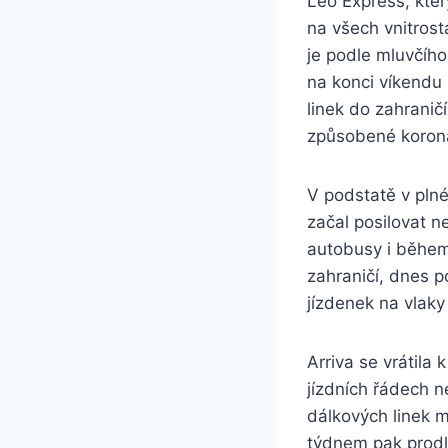
Leo Express, kter
na všech vnitrost
je podle mluvčího
na konci víkendu 
linek do zahranič
způsobené koronav
V podstatě v plné
začal posilovat n
autobusy i během 
zahraničí, dnes p
jízdenek na vlaky
Arriva se vrátila
jízdních řádech 
dálkových linek 
týdnem pak prodl