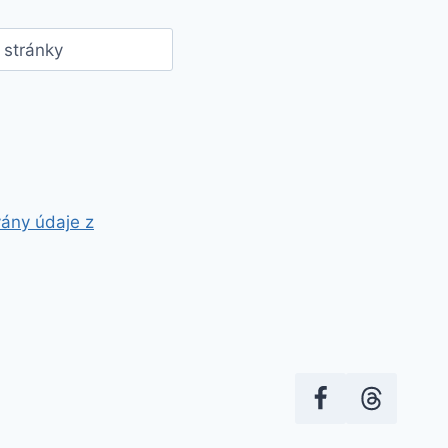
stránky
vány údaje z