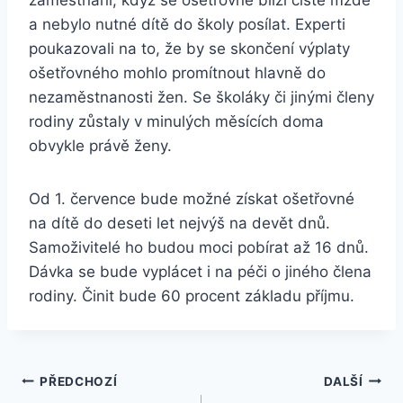
zaměstnání, když se ošetřovné blíží čisté mzdě
a nebylo nutné dítě do školy posílat. Experti
poukazovali na to, že by se skončení výplaty
ošetřovného mohlo promítnout hlavně do
nezaměstnanosti žen. Se školáky či jinými členy
rodiny zůstaly v minulých měsících doma
obvykle právě ženy.
Od 1. července bude možné získat ošetřovné
na dítě do deseti let nejvýš na devět dnů.
Samoživitelé ho budou moci pobírat až 16 dnů.
Dávka se bude vyplácet i na péči o jiného člena
rodiny. Činit bude 60 procent základu příjmu.
Navigace
PŘEDCHOZÍ
DALŠÍ