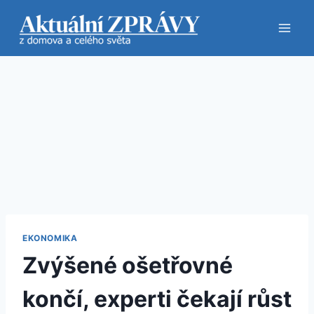
Přeskočit
na
obsah
EKONOMIKA
Zvýšené ošetřovné
končí, experti čekají růst