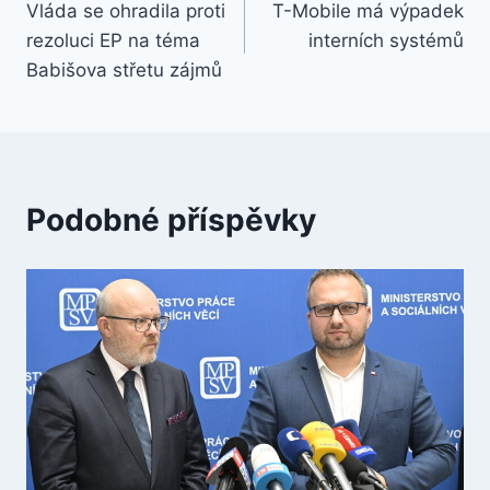
Vláda se ohradila proti
T-Mobile má výpadek
pro
rezoluci EP na téma
interních systémů
příspěvek
Babišova střetu zájmů
Podobné příspěvky