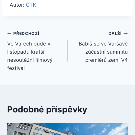
Autor:
ČTK
Navigace
PŘEDCHOZÍ
DALŠÍ
Ve Varech bude v
Babiš se ve Varšavě
pro
listopadu kratší
zúčastní summitu
příspěvek
nesoutěžní filmový
premiérů zemí V4
festival
Podobné příspěvky