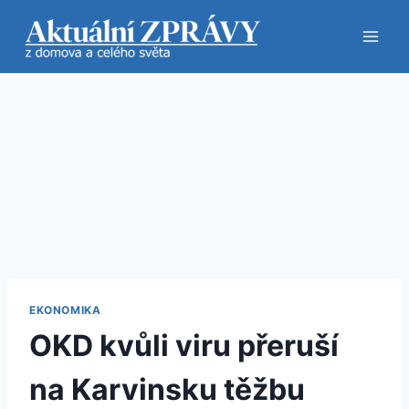
Přeskočit
na
obsah
EKONOMIKA
OKD kvůli viru přeruší
na Karvinsku těžbu