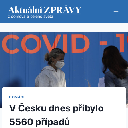
Přeskočit
na
obsah
DOMÁCÍ
V Česku dnes přibylo
5560 případů