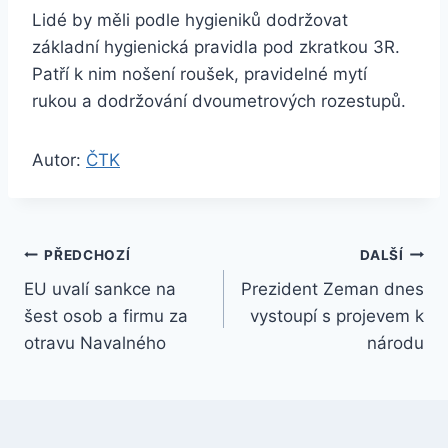
Lidé by měli podle hygieniků dodržovat
základní hygienická pravidla pod zkratkou 3R.
Patří k nim nošení roušek, pravidelné mytí
rukou a dodržování dvoumetrových rozestupů.
Autor:
ČTK
Navigace
PŘEDCHOZÍ
DALŠÍ
EU uvalí sankce na
Prezident Zeman dnes
pro
šest osob a firmu za
vystoupí s projevem k
příspěvek
otravu Navalného
národu