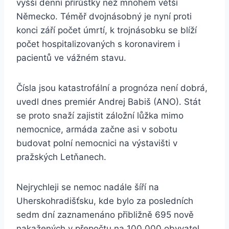
vyšší denní přírůstky než mnohem větší
Německo. Téměř dvojnásobný je nyní proti
konci září počet úmrtí, k trojnásobku se blíží
počet hospitalizovaných s koronavirem i
pacientů ve vážném stavu.
Čísla jsou katastrofální a prognóza není dobrá,
uvedl dnes premiér Andrej Babiš (ANO). Stát
se proto snaží zajistit záložní lůžka mimo
nemocnice, armáda začne asi v sobotu
budovat polní nemocnici na výstavišti v
pražských Letňanech.
Nejrychleji se nemoc nadále šíří na
Uherskohradišťsku, kde bylo za posledních
sedm dní zaznamenáno přibližně 695 nově
nakažených v přepočtu na 100.000 obyvatel.