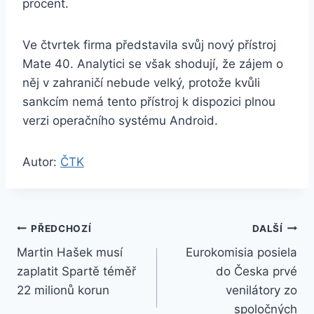
procent.
Ve čtvrtek firma představila svůj nový přístroj
Mate 40. Analytici se však shodují, že zájem o
něj v zahraničí nebude velký, protože kvůli
sankcím nemá tento přístroj k dispozici plnou
verzi operačního systému Android.
Autor:
ČTK
Navigace
PŘEDCHOZÍ
DALŠÍ
Martin Hašek musí
Eurokomisia posiela
pro
zaplatit Spartě téměř
do Česka prvé
příspěvek
22 milionů korun
venilátory zo
spoločných