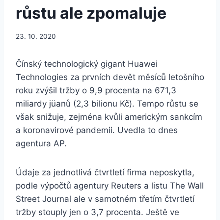
růstu ale zpomaluje
23. 10. 2020
Čínský technologický gigant Huawei
Technologies za prvních devět měsíců letošního
roku zvýšil tržby o 9,9 procenta na 671,3
miliardy jüanů (2,3 bilionu Kč). Tempo růstu se
však snižuje, zejména kvůli americkým sankcím
a koronavirové pandemii. Uvedla to dnes
agentura AP.
Údaje za jednotlivá čtvrtletí firma neposkytla,
podle výpočtů agentury Reuters a listu The Wall
Street Journal ale v samotném třetím čtvrtletí
tržby stouply jen o 3,7 procenta. Ještě ve