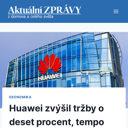
Přeskočit
na
obsah
EKONOMIKA
Huawei zvýšil tržby o
deset procent, tempo