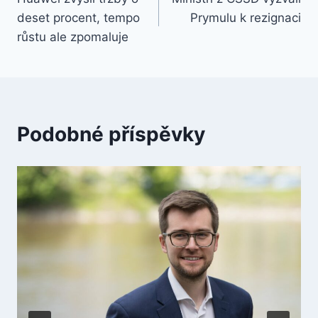
pro
deset procent, tempo
Prymulu k rezignaci
příspěvek
růstu ale zpomaluje
Podobné příspěvky