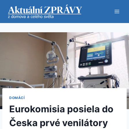
Přeskočit
na
obsah
DOMÁCÍ
Eurokomisia posiela do
Česka prvé venilátory