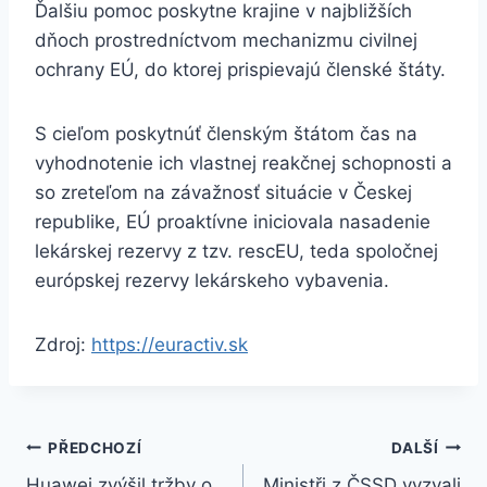
Ďalšiu pomoc poskytne krajine v najbližších
dňoch prostredníctvom mechanizmu civilnej
ochrany EÚ, do ktorej prispievajú členské štáty.
S cieľom poskytnúť členským štátom čas na
vyhodnotenie ich vlastnej reakčnej schopnosti a
so zreteľom na závažnosť situácie v Českej
republike, EÚ proaktívne iniciovala nasadenie
lekárskej rezervy z tzv. rescEU, teda spoločnej
európskej rezervy lekárskeho vybavenia.
Zdroj:
https://euractiv.sk
Navigace
PŘEDCHOZÍ
DALŠÍ
Huawei zvýšil tržby o
Ministři z ČSSD vyzvali