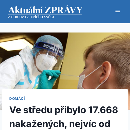
Přeskočit
na
obsah
DOMÁCÍ
Ve středu přibylo 17.668
nakažených, nejvíc od