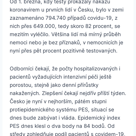
Od 1. března, kdy testy prokázaly nákazu
koronavirem u prvních lidí v Česku, bylo v zemi
zaznamenáno 794.740 případů covidu-19, z
nich přes 649.000, tedy skoro 82 procent, se
mezitím vyléčilo. Většina lidí má mírný průběh
nemoci nebo je bez příznaků, v nemocnicích je
nyní přes pět procent pozitivně testovaných.
Odborníci čekají, že počty hospitalizovaných i
pacientů vyžadujících intenzivní péči ještě
porostou, stejně jako denní přírůstky
nakažených. Zlepšení čekají nejdřív příští týden.
Česko je nyní v nejhorším, pátém stupni
protiepidemického systému PES, situací se
dnes bude zabývat i vláda. Epidemický index
PES dnes klesl o dva body na 84 bodů. Od
středy zohledňuje podíl pacientů s covidem-19,