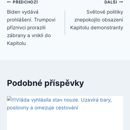
Navigace
PŘEDCHOZÍ
DALŠÍ
Biden vydává
Světové politiky
pro
prohlášení. Trumpovi
znepokojilo obsazení
příspěvek
příznivci prorazili
Kapitolu demonstranty
zábrany a vnikli do
Kapitolu
Podobné příspěvky