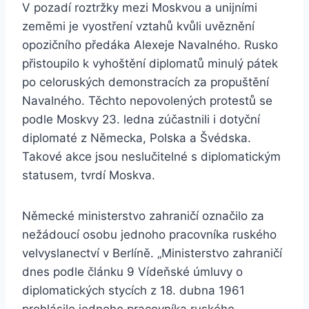
V pozadí roztržky mezi Moskvou a unijními
zeměmi je vyostření vztahů kvůli uvěznění
opozičního předáka Alexeje Navalného. Rusko
přistoupilo k vyhoštění diplomatů minulý pátek
po celoruských demonstracích za propuštění
Navalného. Těchto nepovolených protestů se
podle Moskvy 23. ledna zúčastnili i dotyční
diplomaté z Německa, Polska a Švédska.
Takové akce jsou neslučitelné s diplomatickým
statusem, tvrdí Moskva.
Německé ministerstvo zahraničí označilo za
nežádoucí osobu jednoho pracovníka ruského
velvyslanectví v Berlíně. „Ministerstvo zahraničí
dnes podle článku 9 Vídeňské úmluvy o
diplomatických stycích z 18. dubna 1961