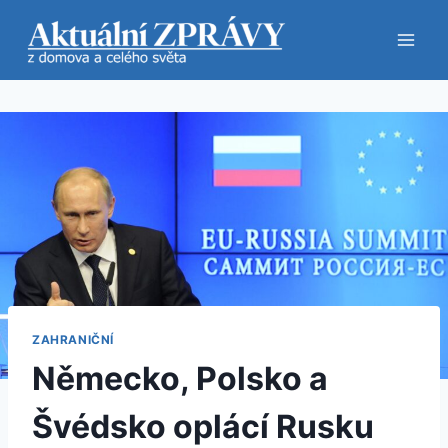
Přeskočit
na
obsah
ZAHRANIČNÍ
Německo, Polsko a
Švédsko oplácí Rusku