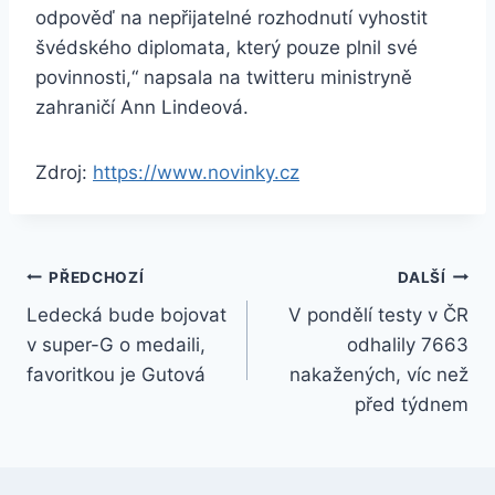
odpověď na nepřijatelné rozhodnutí vyhostit
švédského diplomata, který pouze plnil své
povinnosti,“ napsala na twitteru ministryně
zahraničí Ann Lindeová.
Zdroj:
https://www.novinky.cz
Navigace
PŘEDCHOZÍ
DALŠÍ
Ledecká bude bojovat
V pondělí testy v ČR
pro
v super-G o medaili,
odhalily 7663
příspěvek
favoritkou je Gutová
nakažených, víc než
před týdnem