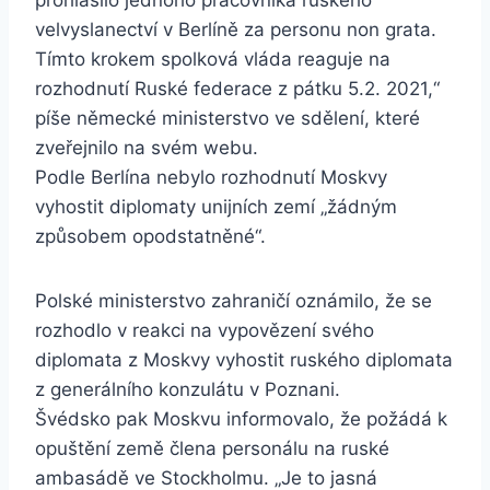
prohlásilo jednoho pracovníka ruského
velvyslanectví v Berlíně za personu non grata.
Tímto krokem spolková vláda reaguje na
rozhodnutí Ruské federace z pátku 5.2. 2021,“
píše německé ministerstvo ve sdělení, které
zveřejnilo na svém webu.
Podle Berlína nebylo rozhodnutí Moskvy
vyhostit diplomaty unijních zemí „žádným
způsobem opodstatněné“.
Polské ministerstvo zahraničí oznámilo, že se
rozhodlo v reakci na vypovězení svého
diplomata z Moskvy vyhostit ruského diplomata
z generálního konzulátu v Poznani.
Švédsko pak Moskvu informovalo, že požádá k
opuštění země člena personálu na ruské
ambasádě ve Stockholmu. „Je to jasná