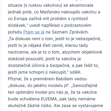
situace (s ruskou vakcínou) se akcentovala
jednak poté, co Maďarsko nakoupilo vakcínu a
co Evropa začíná mít problém s rychlostí
dodávek,“ uvedl například v podcastovém
pořadu
Ptám se já
na Seznam Zprávách.
„Ta diskuse není o tom, jestli to je nebezpečné,
jestli to je nějaká třetí země, kterou tady
nechceme, ale je to o tom, abychom objektivně
dokázali posoudit, jestli ta vakcína je
dostatečně účinná a bezpečná, a pak řešit to,
jestli jsme schopni ji nakoupit,“ sdělil.
Přiznal, že s premiérem Babišem vedou
„diskuse, do jakého modelu jít“. „Samozřejmě
ten optimální model pro nás je, že ta vakcína
bude schválena EU/EMA, pak tady nemáme
skutečně žádné riziko. Ale zase se vystavujeme