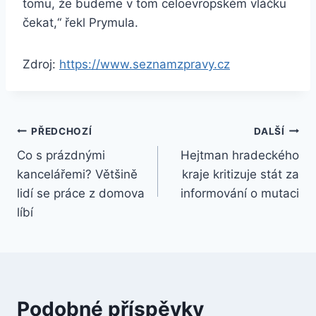
tomu, že budeme v tom celoevropském vláčku
čekat,“ řekl Prymula.
Zdroj:
https://www.seznamzpravy.cz
Navigace
PŘEDCHOZÍ
DALŠÍ
Co s prázdnými
Hejtman hradeckého
pro
kancelářemi? Většině
kraje kritizuje stát za
příspěvek
lidí se práce z domova
informování o mutaci
líbí
Podobné příspěvky