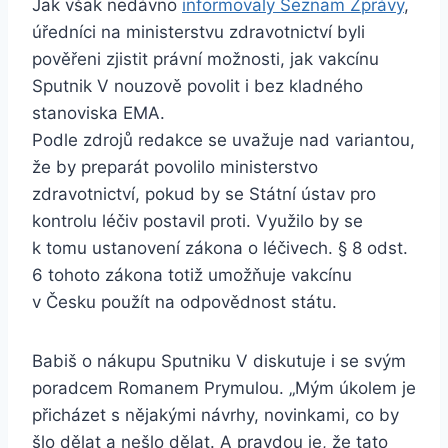
Jak však nedávno
informovaly Seznam Zprávy
,
úředníci na ministerstvu zdravotnictví byli
pověřeni zjistit právní možnosti, jak vakcínu
Sputnik V nouzově povolit i bez kladného
stanoviska EMA.
Podle zdrojů redakce se uvažuje nad variantou,
že by preparát povolilo ministerstvo
zdravotnictví, pokud by se Státní ústav pro
kontrolu léčiv postavil proti. Využilo by se
k tomu ustanovení zákona o léčivech. § 8 odst.
6 tohoto zákona totiž umožňuje vakcínu
v Česku použít na odpovědnost státu.
Babiš o nákupu Sputniku V diskutuje i se svým
poradcem Romanem Prymulou. „Mým úkolem je
přicházet s nějakými návrhy, novinkami, co by
šlo dělat a nešlo dělat. A pravdou je, že tato