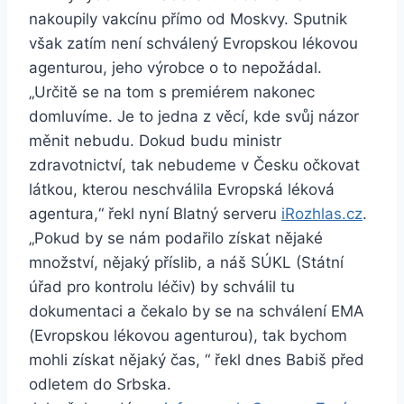
nakoupily vakcínu přímo od Moskvy. Sputnik
však zatím není schválený Evropskou lékovou
agenturou, jeho výrobce o to nepožádal.
„Určitě se na tom s premiérem nakonec
domluvíme. Je to jedna z věcí, kde svůj názor
měnit nebudu. Dokud budu ministr
zdravotnictví, tak nebudeme v Česku očkovat
látkou, kterou neschválila Evropská léková
agentura,“ řekl nyní Blatný serveru
iRozhlas.cz
.
„Pokud by se nám podařilo získat nějaké
množství, nějaký příslib, a náš SÚKL (Státní
úřad pro kontrolu léčiv) by schválil tu
dokumentaci a čekalo by se na schválení EMA
(Evropskou lékovou agenturou), tak bychom
mohli získat nějaký čas, “ řekl dnes Babiš před
odletem do Srbska.