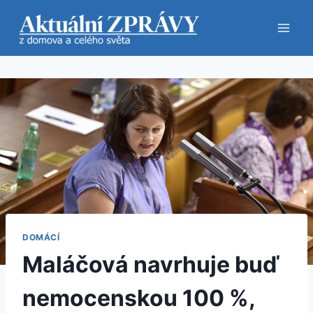
Přeskočit
na
obsah
DOMÁCÍ
Maláčová navrhuje buď
nemocenskou 100 %,