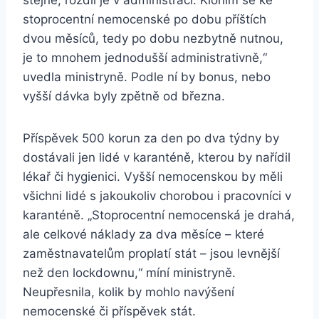
stejně, rozdíl je v administraci. Kloním se ke
stoprocentní nemocenské po dobu příštích
dvou měsíců, tedy po dobu nezbytně nutnou,
je to mnohem jednodušší administrativně,“
uvedla ministryně. Podle ní by bonus, nebo
vyšší dávka byly zpětně od března.
Příspěvek 500 korun za den po dva týdny by
dostávali jen lidé v karanténě, kterou by nařídil
lékař či hygienici. Vyšší nemocenskou by měli
všichni lidé s jakoukoliv chorobou i pracovníci v
karanténě. „Stoprocentní nemocenská je drahá,
ale celkové náklady za dva měsíce – které
zaměstnavatelům proplatí stát – jsou levnější
než den lockdownu,“ míní ministryně.
Neupřesnila, kolik by mohlo navýšení
nemocenské či příspěvek stát.