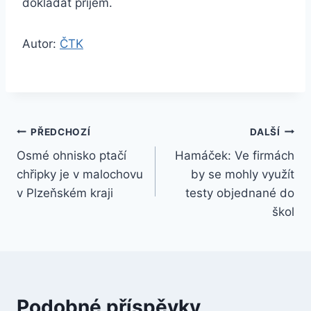
dokládat příjem.
Autor:
ČTK
Navigace
PŘEDCHOZÍ
DALŠÍ
Osmé ohnisko ptačí
Hamáček: Ve firmách
pro
chřipky je v malochovu
by se mohly využít
příspěvek
v Plzeňském kraji
testy objednané do
škol
Podobné příspěvky