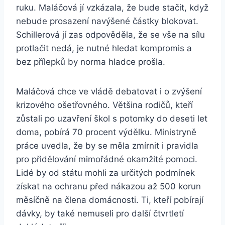
ruku. Maláčová jí vzkázala, že bude stačit, když
nebude prosazení navýšené částky blokovat.
Schillerová jí zas odpověděla, že se vše na sílu
protlačit nedá, je nutné hledat kompromis a
bez přílepků by norma hladce prošla.
Maláčová chce ve vládě debatovat i o zvýšení
krizového ošetřovného. Většina rodičů, kteří
zůstali po uzavření škol s potomky do deseti let
doma, pobírá 70 procent výdělku. Ministryně
práce uvedla, že by se měla zmírnit i pravidla
pro přidělování mimořádné okamžité pomoci.
Lidé by od státu mohli za určitých podmínek
získat na ochranu před nákazou až 500 korun
měsíčně na člena domácnosti. Ti, kteří pobírají
dávky, by také nemuseli pro další čtvrtletí