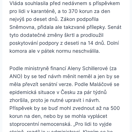
Vláda souhlasila před nedávnem s příspěvkem
pro lidi v karanténě, a to 370 korun za den
nejvýš po deset dnů. Zákon podpořila
Sněmovna, přidala ale takzvané přílepky. Senát
tyto dodatečné změny škrtl a prodloužil
poskytování podpory z deseti na 14 dnů. Dolní
komora ale v pátek normu neschválila.
Podle ministryně financí Aleny Schillerové (za
ANO) by se teď návrh měnit neměl a jen by se
měla převzít senátní verze. Podle Maláčové se
epidemická situace v Česku za pár týdnů
zhoršila, proto je nutné upravit i návrh.
Příspěvek by se buď mohl zvednout až na 500
korun na den, nebo by se mohla vyplácet
stoprocentní nemocenská. „Pro lidi to vyjde