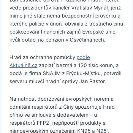
vede prezidentův kancléř Vratislav Mynář, jenž
mimo jiné stále nemá bezpečnostní prověrku a
kterého policie v únoru obvinila z trestného činu
poškozování finančních zájmů Evropské unie
kvůli dotaci na penzion v Osvětimanech.
Hrad za ochranné pomůcky
podle
Aktuálně.cz
zaplatí bezmála 130 tisíc korun, a
dodá je firma SNAJM z Frýdku-Místku, potvrdil
serveru mluvčí hradní správy Jan Pastor.
Na nutnost dodržování evropských norem a
odmítání respirátorů z Číny upozorňuje Hrad i
přímo ve smlouvě s dodavatelem – u
respirátorů FFP2 „nepřipouští produkty s
mimoevropským označením KN95 a N95“.