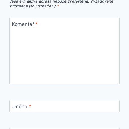
Vaše e-mailová adresa nebude zveřejněna.
Vyžadované
informace jsou označeny
*
Komentář
*
Jméno
*