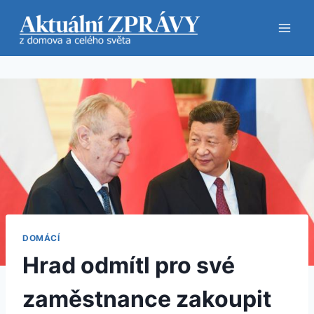
Přeskočit
na
obsah
DOMÁCÍ
Hrad odmítl pro své
zaměstnance zakoupit