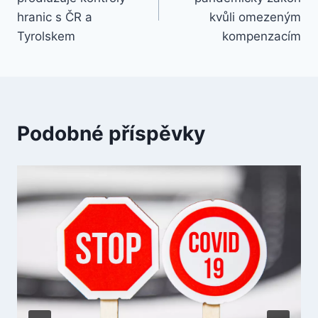
příspěvek
hranic s ČR a
kvůli omezeným
Tyrolskem
kompenzacím
Podobné příspěvky