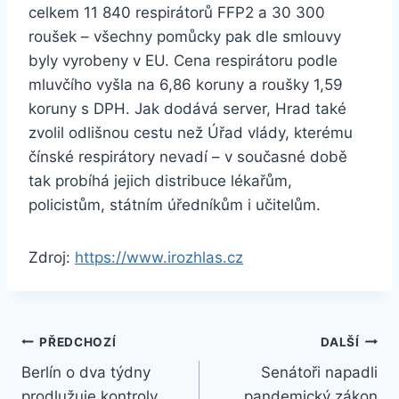
celkem 11 840 respirátorů FFP2 a 30 300
roušek – všechny pomůcky pak dle smlouvy
byly vyrobeny v EU. Cena respirátoru podle
mluvčího vyšla na 6,86 koruny a roušky 1,59
koruny s DPH. Jak dodává server, Hrad také
zvolil odlišnou cestu než Úřad vlády, kterému
čínské respirátory nevadí – v současné době
tak probíhá jejich distribuce lékařům,
policistům, státním úředníkům i učitelům.
Zdroj:
https://www.irozhlas.cz
Navigace
PŘEDCHOZÍ
DALŠÍ
Berlín o dva týdny
Senátoři napadli
pro
prodlužuje kontroly
pandemický zákon