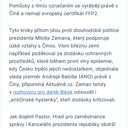
Pomůcky s tímto označením se vyrábějí právě v
Číně a nemají evropský certifikát FFP2.
Tyto kroky přitom jdou proti dlouhodobé politice
prezidenta Miloše Zemana, který podporuje
úzké vztahy s Čínou. Vloni březnu zemi
například poděkoval za dodávku ochranných
prostředků, které během první vlny epidemie,
kdy Česko trpělo jejich nedostatkem, objednala
vláda premiér Andreje Babiše (ANO) právě z
Číny, připomíná Aktuálně.cz. Zeman tehdy
v
rozhovoru pro deník Blesk
odsoudil i
„antičínské hysteriky“, kteří dodávky kritizovali.
Jak doplnil Pastor, Hrad pro zaměstnance
správy i Kanceláře prezidenta republiky obdrží