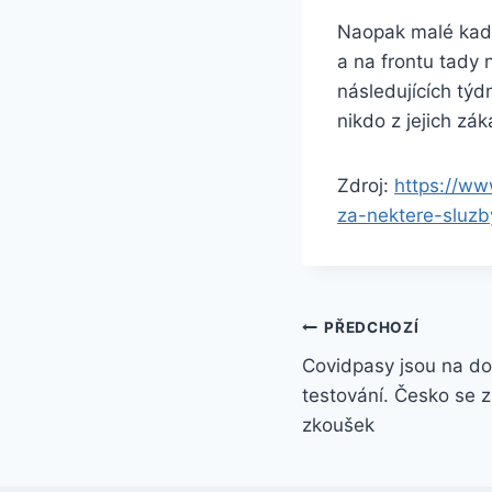
Naopak malé kade
a na frontu tady 
následujících týd
nikdo z jejich zá
Zdroj:
https://ww
za-nektere-sluzb
Navigace
PŘEDCHOZÍ
Covidpasy jsou na do
pro
testování. Česko se z
příspěvek
zkoušek