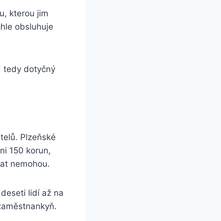
, kterou jim
chle obsluhuje
d tedy dotyčný
telů. Plzeňské
ni 150 korun,
ovat nemohou.
eseti lidí až na
e zaměstnankyň.