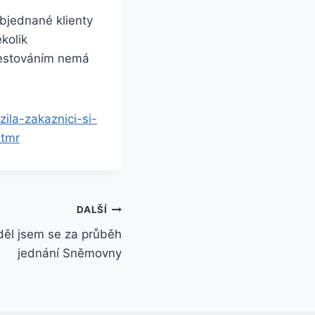
bjednané klienty
kolik
 testováním nemá
ila-zakaznici-si-
_tmr
DALŠÍ
děl jsem se za průběh
jednání Sněmovny