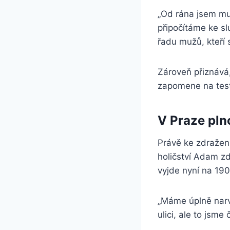
„Od rána jsem mu
připočítáme ke sl
řadu mužů, kteří si
Zároveň přiznává,
zapomene na test
V Praze plno
Právě ke zdražení
holičství Adam zd
vyjde nyní na 19
„Máme úplně narvá
ulici, ale to jsm