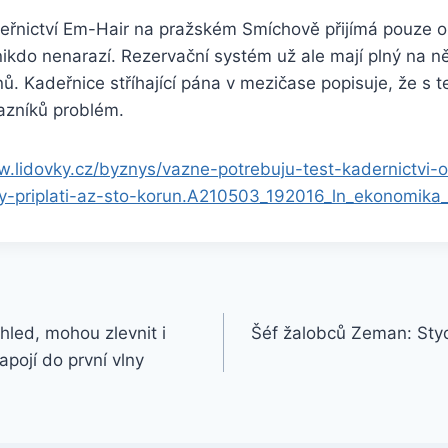
řnictví Em-Hair na pražském Smíchově přijímá pouze o
nikdo nenarazí. Rezervační systém už ale mají plný na ně
nů. Kadeřnice stříhající pána v mezičase popisuje, že s
kazníků problém.
w.lidovky.cz/byznys/vazne-potrebuju-test-kadernictvi-oz
y-priplati-az-sto-korun.A210503_192016_ln_ekonomika
hled, mohou zlevnit i
Šéf žalobců Zeman: Sty
apojí do první vlny