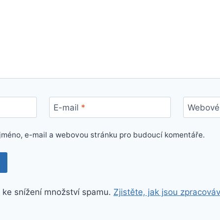
E-mail
*
Webové 
e jméno, e-mail a webovou stránku pro budoucí komentáře.
 ke snížení množství spamu.
Zjistěte, jak jsou zpracová