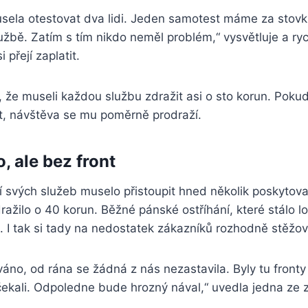
sela otestovat dva lidi. Jeden samotest máme za stovku
užbě. Zatím s tím nikdo neměl problém,“ vysvětluje a ry
 přejí zaplatit.
 že museli každou službu zdražit asi o sto korun. Poku
, návštěva se mu poměrně prodraží.
, ale bez front
 svých služeb muselo přistoupit hned několik poskytova
ražilo o 40 korun. Běžné pánské ostříhání, které stálo lo
0. I tak si tady na nedostatek zákazníků rozhodně stěž
no, od rána se žádná z nás nezastavila. Byly tu fronty d
e čekali. Odpoledne bude hrozný nával,“ uvedla jedna z