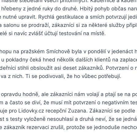
 hlasité štěbetání všech přítomných. Kadeřnice a kadeřn
 hřebeny z jedné ruky do druhé. Hbitý pohyb občas naru
je nutné upravit. Rychlá gestikulace a smích potvrzují jed
a salonu se prodraží, zákazníci si za některé služby připl
lé si navíc zvlášť účtují testování na místě.
Shopu na pražském Smíchově byla v pondělí v jedenáct 
u pokladny čeká hned několik dalších klientů na zaplace
deřníci stihli obsloužit asi deset zákazníků. Potvrzení o
va z nich. Ti se podivovali, že ho vůbec potřebují.
pravdu hodně, ale zákazníci nám volají a ptají se na p
m a často se diví, že musí mít potvrzení o negativním te
suje pro Lidovky.cz recepční Zuzana. Zákazníci se podle 
st s testy vyloženě nesouhlasí a druhá neví, že se jedná
že zákazník rezervaci zrušil, protože se jednoduše nechc