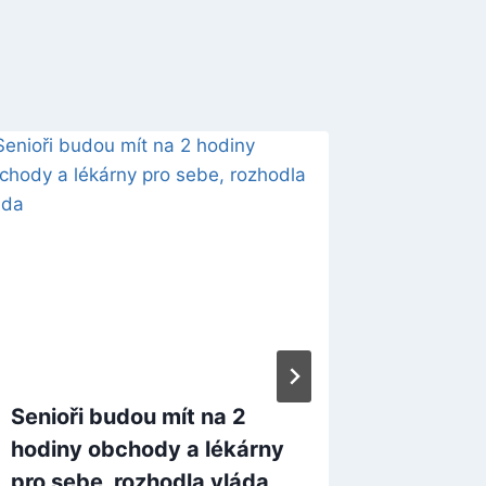
Senioři budou mít na 2
Index p
hodiny obchody a lékárny
ekonom
pro sebe, rozhodla vláda
nejlepš