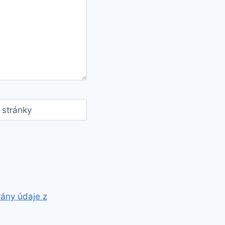
stránky
vány údaje z