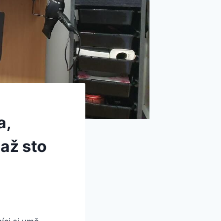
a,
 až sto