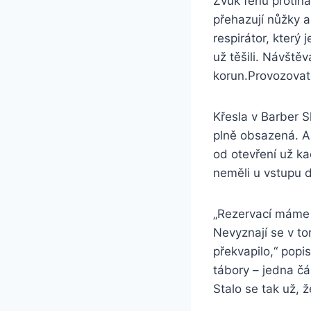
Zvuk fénů protíná
přehazují nůžky a
respirátor, který 
už těšili. Návštěv
korun.Provozovate
Křesla v Barber 
plně obsazená. A 
od otevření už ka
neměli u vstupu d
„Rezervací máme o
Nevyznají se v to
překvapilo,“ popi
tábory – jedna čá
Stalo se tak už, 