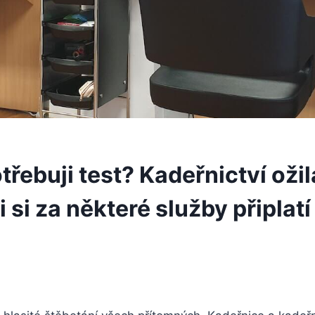
řebuji test? Kadeřnictví ožil
 si za některé služby připlatí