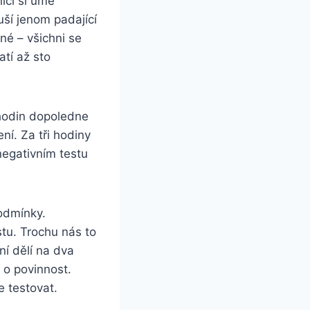
íci si umě
ší jenom padající
iné – všichni se
atí až sto
hodin dopoledne
ní. Za tři hodiny
 negativním testu
odmínky.
stu. Trochu nás to
ní dělí na dva
 o povinnost.
e testovat.