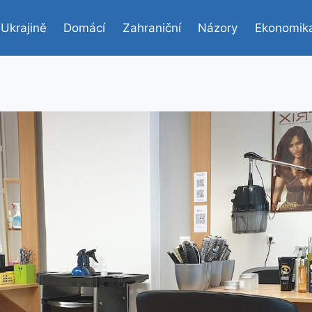
 Ukrajině
Domácí
Zahraniční
Názory
Ekonomik