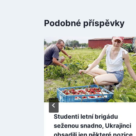
Podobné příspěvky
ku
Studenti letní brigádu
č z
seženou snadno, Ukrajinci
u
obsadili jen některé pozice