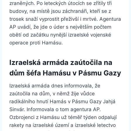
zraněných. Po leteckých útocích se zřítily tři
budovy, na místě jsou záchranáři, kteří se z
trosek snaží vyprostit přeživší i mrtvé. Agentura
AP uvádí, že jde o úder s největším počtem
obětí od začátku nynější izraelské vojenské
operace proti Hamásu.
Izraelská armáda zaútočila na
dům šéfa Hamásu v Pásmu Gazy
Izraelská armáda dnes informovala, že
zaútočila na dům, v němž žije vůdce
radikálního hnutí Hamás v Pásmu Gazy Jahjá
Sinvár. Informovala o tom agentura AP.
Ozbrojenci z Hamásu už téměř týden odpalují
rakety na izraelské území a izraelské letectvo