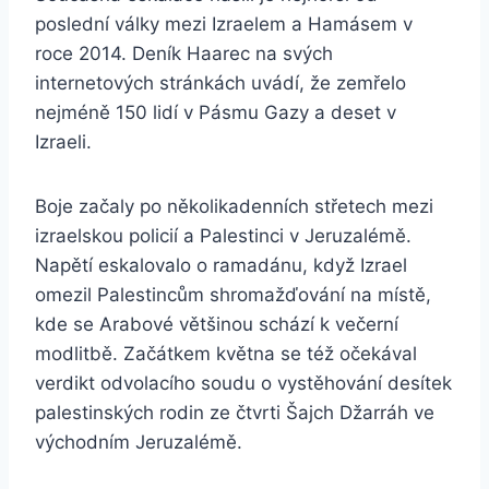
poslední války mezi Izraelem a Hamásem v
roce 2014. Deník Haarec na svých
internetových stránkách uvádí, že zemřelo
nejméně 150 lidí v Pásmu Gazy a deset v
Izraeli.
Boje začaly po několikadenních střetech mezi
izraelskou policií a Palestinci v Jeruzalémě.
Napětí eskalovalo o ramadánu, když Izrael
omezil Palestincům shromažďování na místě,
kde se Arabové většinou schází k večerní
modlitbě. Začátkem května se též očekával
verdikt odvolacího soudu o vystěhování desítek
palestinských rodin ze čtvrti Šajch Džarráh ve
východním Jeruzalémě.