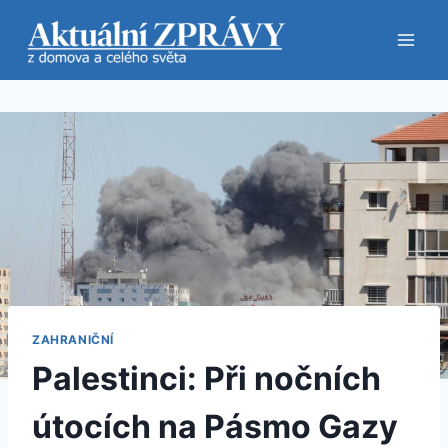
Přeskočit
na
obsah
ZAHRANIČNÍ
Palestinci: Při nočních
útocích na Pásmo Gazy