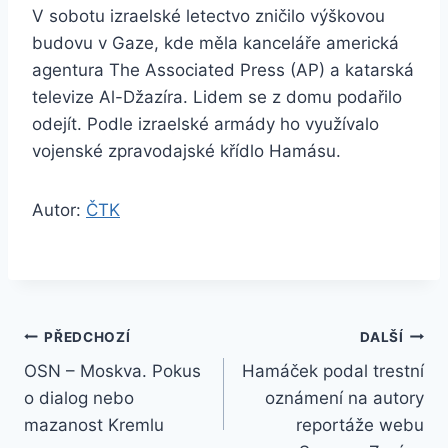
V sobotu izraelské letectvo zničilo výškovou
budovu v Gaze, kde měla kanceláře americká
agentura The Associated Press (AP) a katarská
televize Al-Džazíra. Lidem se z domu podařilo
odejít. Podle izraelské armády ho využívalo
vojenské zpravodajské křídlo Hamásu.
Autor:
ČTK
Navigace
PŘEDCHOZÍ
DALŠÍ
OSN – Moskva. Pokus
Hamáček podal trestní
pro
o dialog nebo
oznámení na autory
příspěvek
mazanost Kremlu
reportáže webu