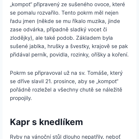
„kompot“ připravený ze sušeného ovoce, které
se pomalu rozvařilo. Tento pokrm měl nejen
řadu jmen (někde se mu říkalo muzika, jinde
zase odvárka, případně sladký vocet či
zlodějky), ale také podob. Základem byla
sušené jablka, hrušky a švestky, krajově se pak
přidával perník, povidla, rozinky, oříšky a koření.
Pokrm se připravoval už na sv. Tomáše, který
se dříve slavil 21. prosince, aby se „kompot“
pořádně rozležel a všechny chutě se náležitě
propojily.
Kapr s knedlíkem
Ryby na vánoční stůl dlouho nepatřily, neboť