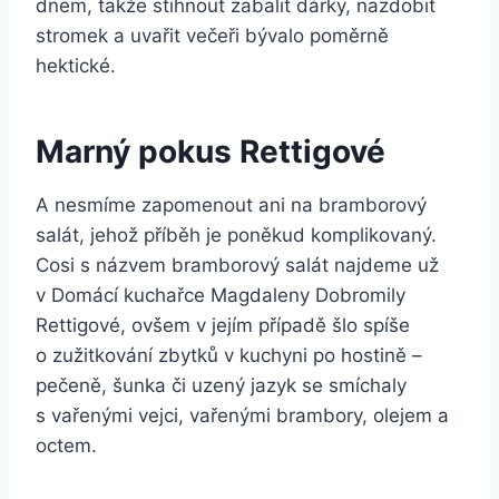
dnem, takže stihnout zabalit dárky, nazdobit
stromek a uvařit večeři bývalo poměrně
hektické.
Marný pokus Rettigové
A nesmíme zapomenout ani na bramborový
salát, jehož příběh je poněkud komplikovaný.
Cosi s názvem bramborový salát najdeme už
v Domácí kuchařce Magdaleny Dobromily
Rettigové, ovšem v jejím případě šlo spíše
o zužitkování zbytků v kuchyni po hostině –
pečeně, šunka či uzený jazyk se smíchaly
s vařenými vejci, vařenými brambory, olejem a
octem.