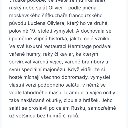
v ruské podobě. Ve světě se mu říká salát
ruský nebo salát Olivier – podle jména
moskevského šéfkuchaře francouzského
původu Luciena Oliviera, který ho ve druhé
polovině 19. století vymyslel. A dochovala se
i poměrně vtipná historka, jak to celé vzniklo.
Ve své luxusní restauraci Hermitage podával
vařené humry, raky či kaviár, ke kterým
servíroval vařená vejce, vařené brambory a
svou speciální majonézu. Když viděl, že si
hosté míchají všechno dohromady, vymyslel
vlastní verzi podobného salátu, v němž se
vedle lahodného masa, brambor a vajec ocitly
také nakládané okurky, cibule a hrášek. Jeho
salát se proslavil po celém Rusku, samozřejmě
už většinou bez humrů či raků.