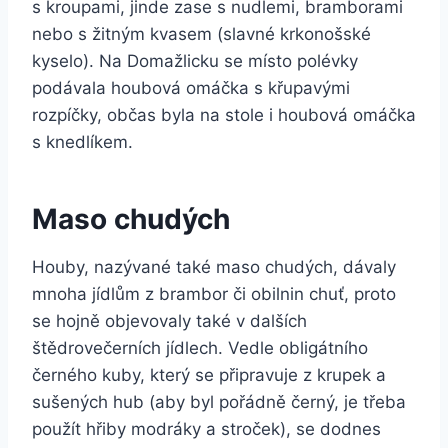
s kroupami, jinde zase s nudlemi, bramborami
nebo s žitným kvasem (slavné krkonošské
kyselo). Na Domažlicku se místo polévky
podávala houbová omáčka s křupavými
rozpíčky, občas byla na stole i houbová omáčka
s knedlíkem.
Maso chudých
Houby, nazývané také maso chudých, dávaly
mnoha jídlům z brambor či obilnin chuť, proto
se hojně objevovaly také v dalších
štědrovečerních jídlech. Vedle obligátního
černého kuby, který se připravuje z krupek a
sušených hub (aby byl pořádně černý, je třeba
použít hřiby modráky a stroček), se dodnes