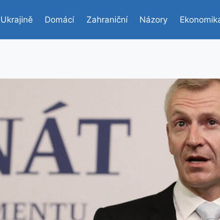
 Ukrajině
Domácí
Zahraniční
Názory
Ekonomik