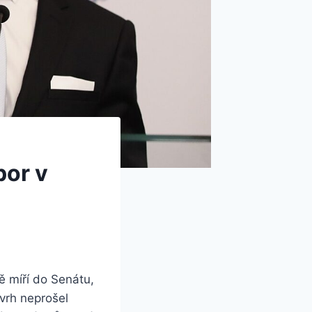
por v
 míří do Senátu,
vrh neprošel