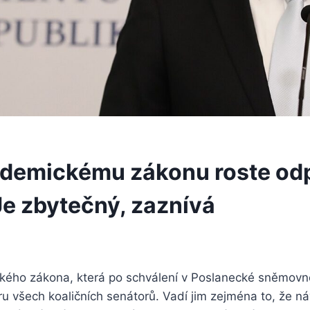
ndemickému zákonu roste od
Je zbytečný, zaznívá
ého zákona, která po schválení v Poslanecké sněmovně
 všech koaličních senátorů. Vadí jim zejména to, že ná