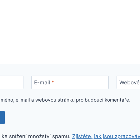
E-mail
*
Webové 
e jméno, e-mail a webovou stránku pro budoucí komentáře.
 ke snížení množství spamu.
Zjistěte, jak jsou zpracová