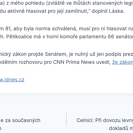
la
) z mého pohledu (zvláště ve lhůtách stanovených legis
u aktivně hlasovat pro její zamítnutí,“ doplnil Láska.
m 81, aby byla norma schválená, musí pro ni hlasovat n
ch. Pětikoalice má v horní komoře parlamentu 66 senáto
ický zákon projde Senátem, je nutný už jen podpis prez
edělním rozhovoru pro CNN Prima News uvedl,
že záko
w.idnes.cz
e za současných
Celníci: Při dovozu levn
n
dokladů mo