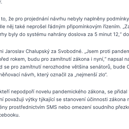
.
o, že pro projednání návrhu nebyly naplněny podmínky s
le něj také neprošel řádným připomínkovým řízením. „Z
hy byly do systému nahrány doslova za 5 minut 12,“ do
i Jaroslav Chalupský za Svobodné. „Jsem proti pande
ž před rokem, budu pro zamítnutí zákona i nyní,“ napsal n
 se pro zamítnutí nerozhodne většina senátorů, bude 
ěňovací návrh, který označil za „nejmenší zlo“.
 kteří nepodpoří novelu pandemického zákona, se přidal
ní považuji výtky týkající se stanovení účinnosti zákona 
tény prostřednictvím SMS nebo omezení soudního přezku
acebooku.