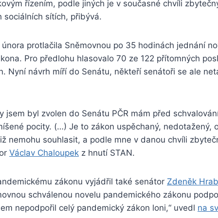
vým řízením, podle jiných je v současné chvíli zbytečný
 sociálních sítích, přibývá.
 února protlačila Sněmovnou po 35 hodinách jednání no
ona. Pro předlohu hlasovalo 70 ze 122 přítomných pos
n. Nyní návrh míří do Senátu, někteří senátoři se ale neta
dy jsem byl zvolen do Senátu PČR mám před schvalová
íšené pocity. (…) Je to zákon uspěchaný, nedotažený, o
iž nemohu souhlasit, a podle mne v danou chvíli zbyteč
tor
Václav Chaloupek
z hnutí STAN.
andemickému zákonu vyjádřil také senátor
Zdeněk Hra
movnou schválenou novelu pandemického zákonu podpo
jsem nepodpořil celý pandemický zákon loni,“ uvedl
na s