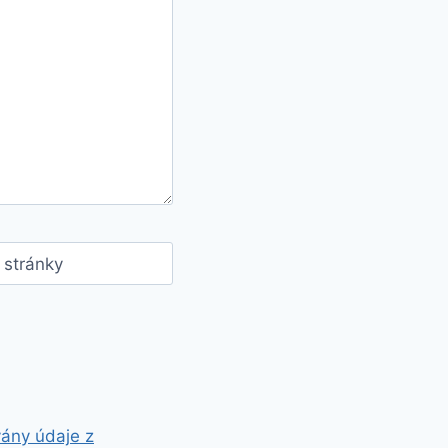
stránky
vány údaje z