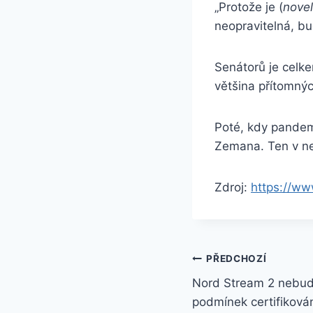
„Protože je (
nove
neopravitelná, bud
Senátorů je celke
většina přítomný
Poté, kdy pandem
Zemana. Ten v n
Zdroj:
https://ww
Navigace
PŘEDCHOZÍ
Nord Stream 2 nebud
pro
podmínek certifiková