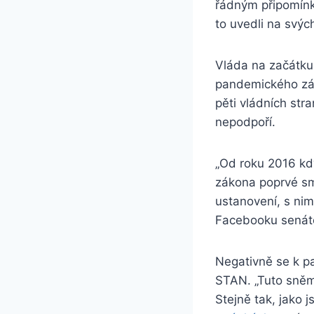
řádným připomínko
to uvedli na svých
Vláda na začátku
pandemického zák
pěti vládních stra
nepodpoří.
„Od roku 2016 k
zákona poprvé sm
ustanovení, s nim
Facebooku sená
Negativně se k p
STAN. „Tuto sně
Stejně tak, jako 