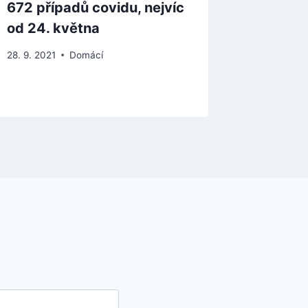
672 případů covidu, nejvíc
muže, k
od 24. května
vraždy 
28. 9. 2021
Domácí
6. 6. 2024