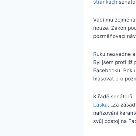
stránkách
senátor
Vadí mu zejména t
nouze. Zákon pod
pozměňovací návr
Ruku nezvedne an
Byl jsem proti ji
Facebooku. Pokud
hlasovat pro pozm
K řadě senátorů,
Láska
. „Za zásad
nařizování karan
svůj postoj na F