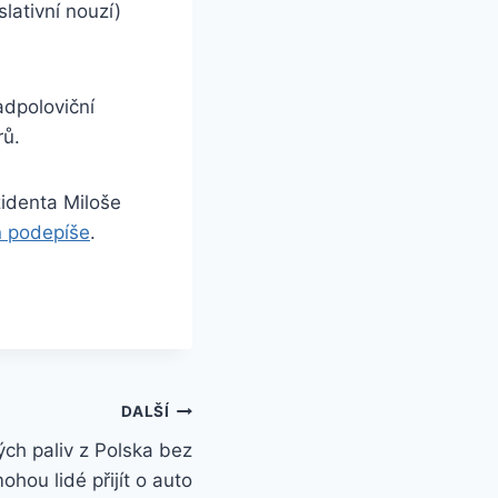
lativní nouzí)
adpoloviční
rů.
identa Miloše
n podepíše
.
DALŠÍ
ých paliv z Polska bez
hou lidé přijít o auto