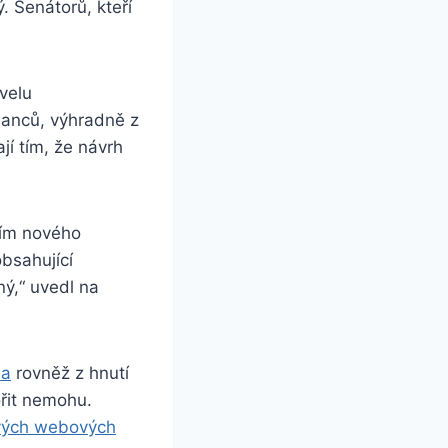
. Senátorů, kteří
velu
lanců, výhradně z
jí tím, že návrh
ním nového
bsahující
ný,“ uvedl na
ba
rovněž z hnutí
řit nemohu.
vých webových