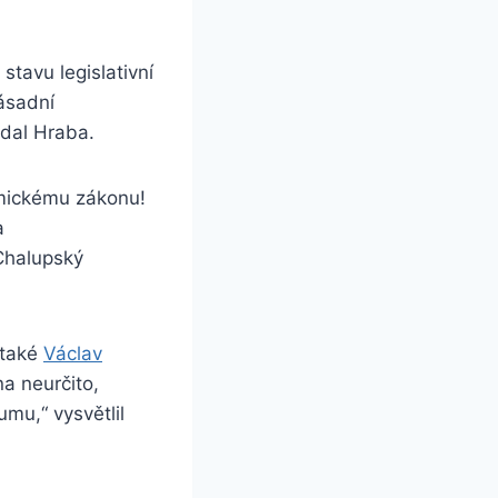
tavu legislativní
ásadní
dal Hraba.
mickému zákonu!
a
Chalupský
 také
Václav
na neurčito,
mu,“ vysvětlil