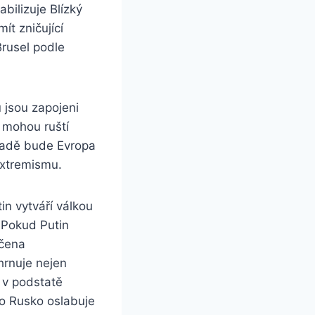
bilizuje Blízký
t zničující
Brusel podle
 jsou zapojeni
 mohou ruští
padě bude Evropa
extremismu.
in vytváří válkou
 Pokud Putin
ičena
hrnuje nejen
 v podstatě
ro Rusko oslabuje