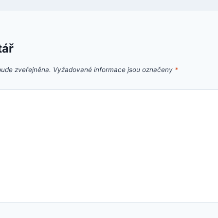
tář
bude zveřejněna.
Vyžadované informace jsou označeny
*