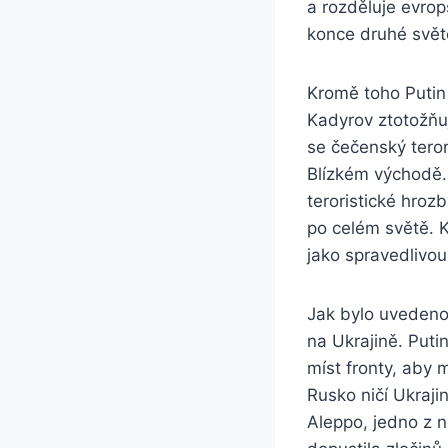
a rozděluje evrop
konce druhé svět
Kromě toho Putin
Kadyrov ztotožňu
se čečenský teror
Blízkém východě.
teroristické hroz
po celém světě. K
jako spravedlivou
Jak bylo uvedeno 
na Ukrajině. Put
míst fronty, aby 
Rusko ničí Ukrajin
Aleppo, jedno z ne