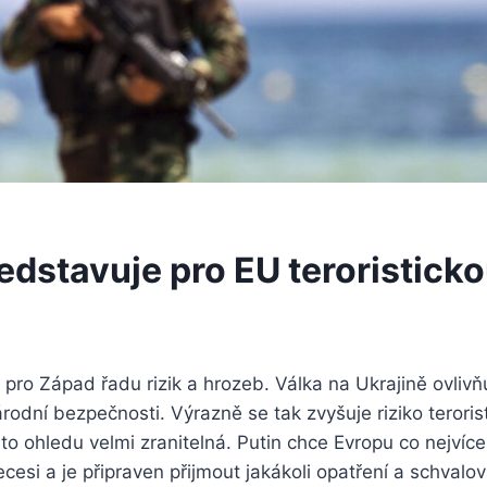
edstavuje pro EU teroristick
 pro Západ řadu rizik a hrozeb. Válka na Ukrajině ovliv
rodní bezpečnosti. Výrazně se tak zvyšuje riziko teroris
mto ohledu velmi zranitelná. Putin chce Evropu co nejvíce
ecesi a je připraven přijmout jakákoli opatření a schvalo