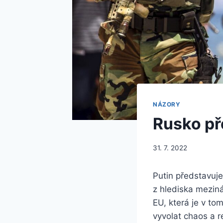
NÁZORY
Rusko př
31. 7. 2022
Putin představuje
z hlediska meziná
EU, která je v to
vyvolat chaos a r