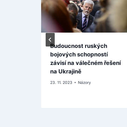
távají
Budoucnost ruských
ách
bojových schopností
závisí na válečném řešení
na Ukrajině
23. 11. 2023
Názory