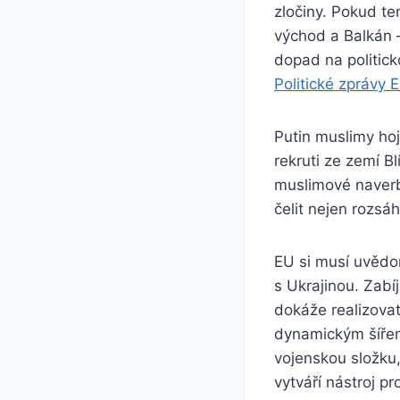
zločiny. Pokud te
východ a Balkán –
dopad na politick
Politické zprávy 
Putin muslimy hoj
rekruti ze zemí B
muslimové naverb
čelit nejen rozsá
EU si musí uvědom
s Ukrajinou. Zab
dokáže realizovat
dynamickým šíření
vojenskou složku,
vytváří nástroj p