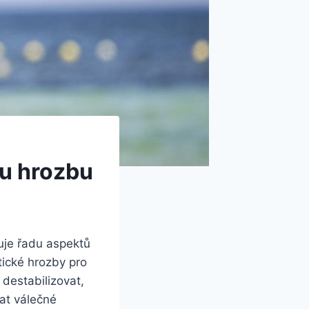
ou hrozbu
ňuje řadu aspektů
tické hrozby pro
 destabilizovat,
vat válečné