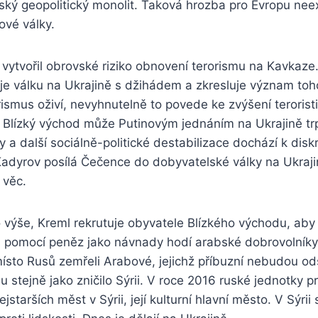
ský geopolitický monolit. Taková hrozba pro Evropu nee
ové války.
 vytvořil obrovské riziko obnovení terorismu na Kavkaz
je válku na Ukrajině s džihádem a zkresluje význam toh
ismus oživí, nevyhnutelně to povede ke zvýšení terorist
 Blízký východ může Putinovým jednáním na Ukrajině trp
by a další sociálně-politické destabilizace dochází k dis
adyrov posílá Čečence do dobyvatelské války na Ukrajin
 věc.
výše, Kreml rekrutuje obyvatele Blízkého východu, aby j
in pomocí peněz jako návnady hodí arabské dobrovolníky
místo Rusů zemřeli Arabové, jejichž příbuzní nebudou o
u stejně jako zničilo Sýrii. V roce 2016 ruské jednotky pr
jstarších měst v Sýrii, její kulturní hlavní město. V Sýri