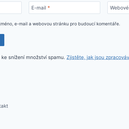
E-mail
*
Webové 
e jméno, e-mail a webovou stránku pro budoucí komentáře.
 ke snížení množství spamu.
Zjistěte, jak jsou zpracová
takt