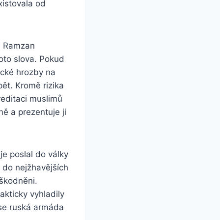
xistovala od
e. Ramzan
oto slova. Pokud
ické hrozby na
ět. Kromě rizika
kreditaci muslimů
ě a prezentuje ji
e poslal do války
 do nejžhavějších
dškodněni.
akticky vyhladily
i se ruská armáda