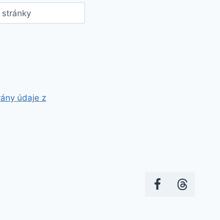
stránky
vány údaje z