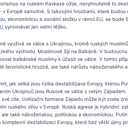
rorismus na ruském Kavkaze ožije, nevyhnutelně to desta
 v Evropě samotné. S takovými hrozbami, které budou mí
ou, ekonomickou a sociální složku v rámci EU, se bude 
EU
vyrovnávat jen velmi těžko.
ně využívá ve válce s Ukrajinou, kromě ruských muslimů
lízkého východu. Muslimové žijí na Balkáně. V budoucnu
ovat balkánské muslimy k účasti ve válce. V tomto pří
hlé teroristické hrozbě, ale také nárůstu náboženského 
it, jak velká jsou rizika destabilizace Evropy, kterou Put
íjením Ukrajinců jsou Rusové ve válce s celým Západem.
 své cíle, civilizační formace Západu může být zcela zn
m ruského vlivu v Evropě. Ruská agrese je hybridní: za
 ale také náboženskou, politickou a ekonomickou. Putin
ro komplexní destabilizaci Evropy, která bez větší újmy p