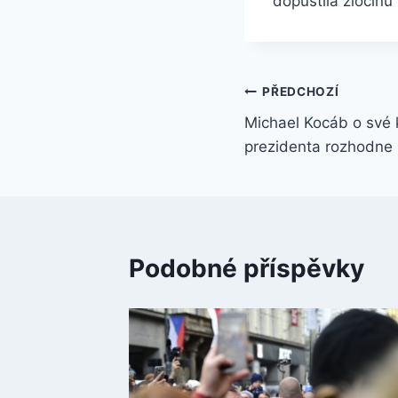
dopustila zločinů 
Navigace
PŘEDCHOZÍ
Michael Kocáb o své 
pro
prezidenta rozhodne n
příspěvek
Podobné příspěvky