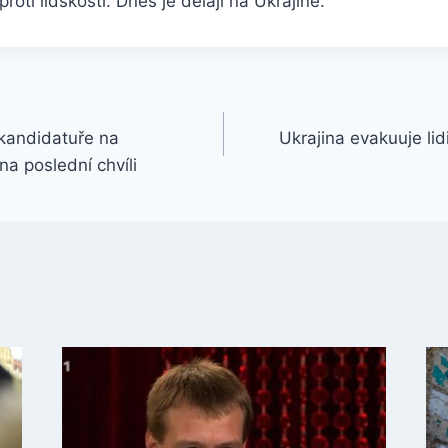
proti lidskosti. Dnes je dělají na Ukrajině.
kandidatuře na
Ukrajina evakuuje lid
a poslední chvíli