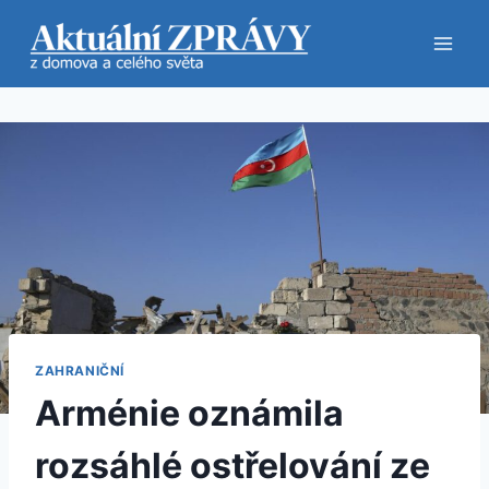
Přeskočit
na
obsah
ZAHRANIČNÍ
Arménie oznámila
rozsáhlé ostřelování ze