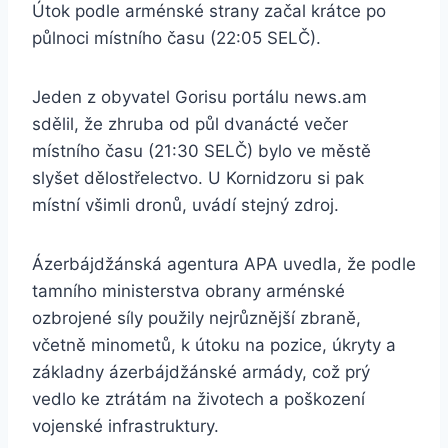
Útok podle arménské strany začal krátce po
půlnoci místního času (22:05 SELČ).
Jeden z obyvatel Gorisu portálu news.am
sdělil, že zhruba od půl dvanácté večer
místního času (21:30 SELČ) bylo ve městě
slyšet dělostřelectvo. U Kornidzoru si pak
místní všimli dronů, uvádí stejný zdroj.
Ázerbájdžánská agentura APA uvedla, že podle
tamního ministerstva obrany arménské
ozbrojené síly použily nejrůznější zbraně,
včetně minometů, k útoku na pozice, úkryty a
základny ázerbájdžánské armády, což prý
vedlo ke ztrátám na životech a poškození
vojenské infrastruktury.