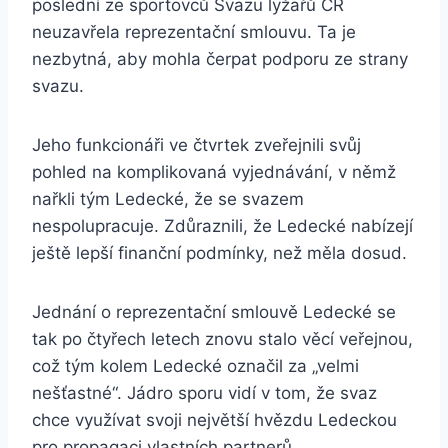
poslední ze sportovců Svazu lyžařů ČR
neuzavřela reprezentační smlouvu. Ta je
nezbytná, aby mohla čerpat podporu ze strany
svazu.
Jeho funkcionáři ve čtvrtek zveřejnili svůj
pohled na komplikovaná vyjednávání, v němž
nařkli tým Ledecké, že se svazem
nespolupracuje. Zdůraznili, že Ledecké nabízejí
ještě lepší finanční podmínky, než měla dosud.
Jednání o reprezentační smlouvě Ledecké se
tak po čtyřech letech znovu stalo věcí veřejnou,
což tým kolem Ledecké označil za „velmi
nešťastné“. Jádro sporu vidí v tom, že svaz
chce využívat svoji největší hvězdu Ledeckou
pro propagaci vlastních partnerů.