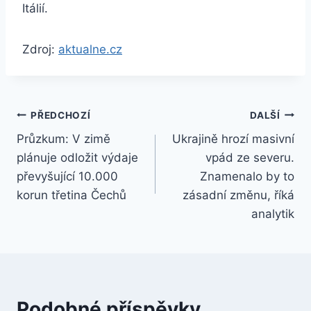
Itálií.
Zdroj:
aktualne.cz
Navigace
PŘEDCHOZÍ
DALŠÍ
Průzkum: V zimě
Ukrajině hrozí masivní
pro
plánuje odložit výdaje
vpád ze severu.
příspěvek
převyšující 10.000
Znamenalo by to
korun třetina Čechů
zásadní změnu, říká
analytik
Podobné příspěvky