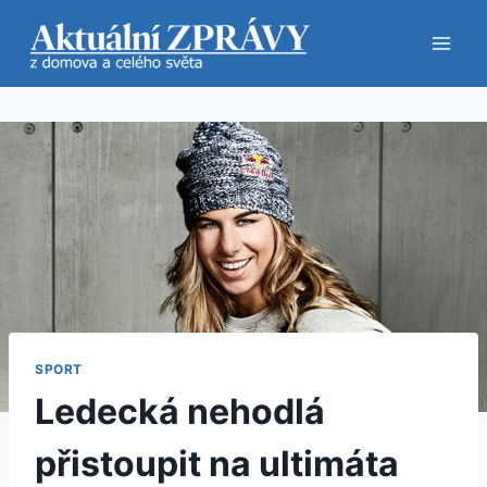
Přeskočit
na
obsah
SPORT
Ledecká nehodlá
přistoupit na ultimáta