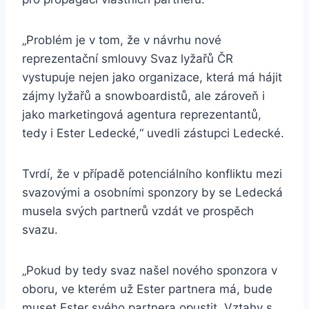
„Problém je v tom, že v návrhu nové
reprezentační smlouvy Svaz lyžařů ČR
vystupuje nejen jako organizace, která má hájit
zájmy lyžařů a snowboardistů, ale zároveň i
jako marketingová agentura reprezentantů,
tedy i Ester Ledecké,“ uvedli zástupci Ledecké.
Tvrdí, že v případě potenciálního konfliktu mezi
svazovými a osobními sponzory by se Ledecká
musela svých partnerů vzdát ve prospěch
svazu.
„Pokud by tedy svaz našel nového sponzora v
oboru, ve kterém už Ester partnera má, bude
muset Ester svého partnera opustit. Vztahy s