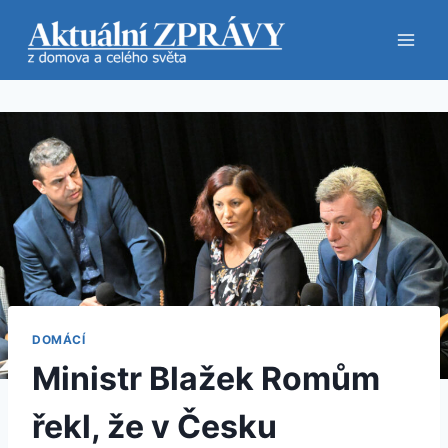
Přeskočit
na
obsah
DOMÁCÍ
Ministr Blažek Romům
řekl, že v Česku