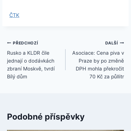
ČTK
Navigace
PŘEDCHOZÍ
DALŠÍ
Rusko a KLDR čile
Asociace: Cena piva v
pro
jednají o dodávkách
Praze by po změně
příspěvek
zbraní Moskvě, tvrdí
DPH mohla překročit
Bílý dům
70 Kč za půllitr
Podobné příspěvky