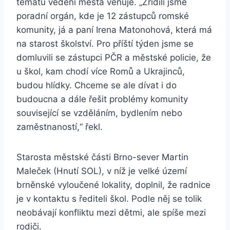
tématu vedení města věnuje. „Zřídili jsme
poradní orgán, kde je 12 zástupců romské
komunity, já a paní Irena Matonohová, která má
na starost školství. Pro příští týden jsme se
domluvili se zástupci PČR a městské policie, že
u škol, kam chodí více Romů a Ukrajinců,
budou hlídky. Chceme se ale dívat i do
budoucna a dále řešit problémy komunity
související se vzděláním, bydlením nebo
zaměstnaností,“ řekl.
Starosta městské části Brno-sever Martin
Maleček (Hnutí SOL), v níž je velké území
brněnské vyloučené lokality, doplnil, že radnice
je v kontaktu s řediteli škol. Podle něj se tolik
neobávají konfliktu mezi dětmi, ale spíše mezi
rodiči.