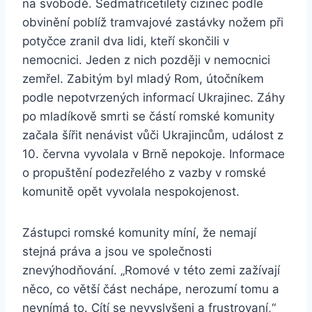
na svobodě. Sedmatřicetiletý cizinec podle
obvinění poblíž tramvajové zastávky nožem při
potyčce zranil dva lidi, kteří skončili v
nemocnici. Jeden z nich později v nemocnici
zemřel. Zabitým byl mladý Rom, útočníkem
podle nepotvrzených informací Ukrajinec. Záhy
po mladíkově smrti se částí romské komunity
začala šířit nenávist vůči Ukrajincům, událost z
10. června vyvolala v Brně nepokoje. Informace
o propuštění podezřelého z vazby v romské
komunitě opět vyvolala nespokojenost.
Zástupci romské komunity míní, že nemají
stejná práva a jsou ve společnosti
znevýhodňování. „Romové v této zemi zažívají
něco, co větší část nechápe, nerozumí tomu a
nevnímá to. Cítí se nevyslyšeni a frustrovaní,“