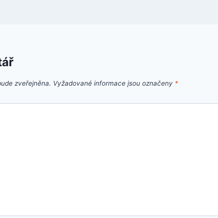
tář
bude zveřejněna.
Vyžadované informace jsou označeny
*