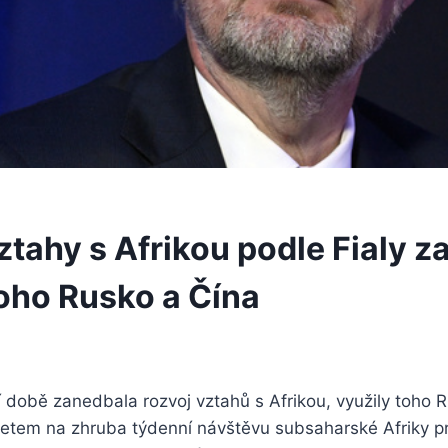
ztahy s Afrikou podle Fialy z
toho Rusko a Čína
 době zanedbala rozvoj vztahů s Afrikou, využily toho R
etem na zhruba týdenní návštěvu subsaharské Afriky pr