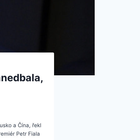
anedbala,
usko a Čína, řekl
emiér Petr Fiala