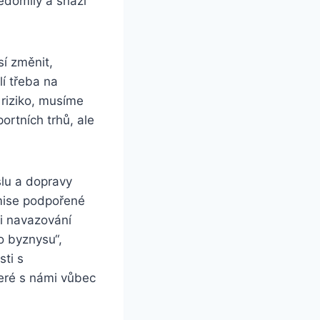
vědomily a snaží
sí změnit,
lí třeba na
 riziko, musíme
ortních trhů, ale
lu a dopravy
 mise podpořené
při navazování
o byznysu“,
sti s
teré s námi vůbec