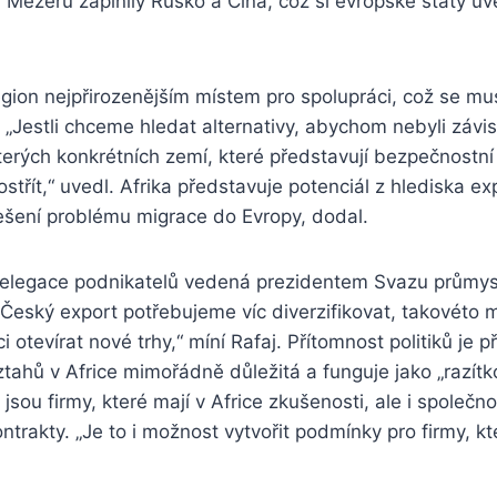
il. Mezeru zaplnily Rusko a Čína, což si evropské státy u
gion nejpřirozenějším místem pro spolupráci, což se mu
. „Jestli chceme hledat alternativy, abychom nebyli závis
erých konkrétních zemí, které představují bezpečnostní
střít,“ uvedl. Afrika představuje potenciál z hlediska exp
řešení problému migrace do Evropy, dodal.
delegace podnikatelů vedená prezidentem Svazu průmys
Český export potřebujeme víc diverzifikovat, takovéto
ci otevírat nové trhy,“ míní Rafaj. Přítomnost politiků je 
ahů v Africe mimořádně důležitá a funguje jako „razítk
jsou firmy, které mají v Africe zkušenosti, ale i společno
trakty. „Je to i možnost vytvořit podmínky pro firmy, k