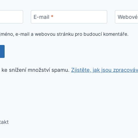
E-mail
*
Webové 
e jméno, e-mail a webovou stránku pro budoucí komentáře.
 ke snížení množství spamu.
Zjistěte, jak jsou zpracová
takt