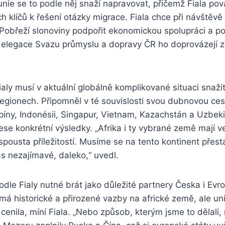
nie se to podle něj snaží napravovat, přičemž Fiala pova
h klíčů k řešení otázky migrace. Fiala chce při návštěvě 
 Pobřeží slonoviny podpořit ekonomickou spolupráci a 
delegace Svazu průmyslu a dopravy ČR ho doprovázejí z
aly musí v aktuální globálně komplikované situaci snaži
regionech. Připomněl v té souvislosti svou dubnovou cest
lipíny, Indonésii, Singapur, Vietnam, Kazachstán a Uzbeki
nese konkrétní výsledky. „Afrika i ty vybrané země mají 
 spousta příležitostí. Musíme se na tento kontinent přest
ás nezajímavé, daleko,“ uvedl.
odle Fialy nutné brát jako důležité partnery Česka i Evr
á historické a přirozené vazby na africké země, ale un
cenila, míní Fiala. „Nebo způsob, kterým jsme to dělali