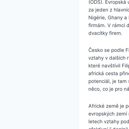
(ODS). Evropská u
za jeden z hlavníc
Nigérie, Ghany a
firmám. V rámci 
dvacítky firem.
Česko se podle Fi
vztahy v dalších 
které navštívil Fi
africká cesta při
potenciál, je tam
něco, co je pro n
Africké země je p
evropských zemí m
letech vztahy pod