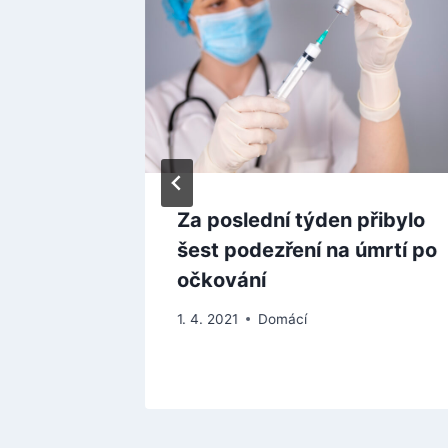
ro
Za poslední týden přibylo
ohl stát
šest podezření na úmrtí po
oun
očkování
1. 4. 2021
Domácí