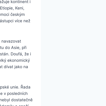
žuje kontinent i
Etiopie, Keni,
pomoci českým
ástupci více než
t navazovat
u do Asie, při
stán. Doufá, že i
velký ekonomický
at dívat jako na
opské unie. Řada
ie v posledních
, nebyl dostatečně