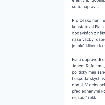
efektivní,“ dopln
se to napravit.
Pro Česko není re
konstatoval Fiala
dodávkách z někt
naše vazby rozpro
je také klíčem k 
Fialu doprovodí 
Janem Rafajem. „
politicky mají šan
hospodářských vzt
dodal. V delegaci 
předjednanými kon
nejsou,“ řekl.