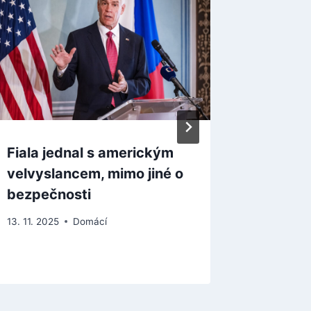
Fiala jednal s americkým
Počet 
velvyslancem, mimo jiné o
mírně s
bezpečnosti
nárůst 
kraj
13. 11. 2025
Domácí
10. 8. 2025