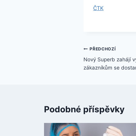
ČTK
Navigace
PŘEDCHOZÍ
Nový Superb zahájí v
pro
zákazníkům se dostan
příspěvek
Podobné příspěvky