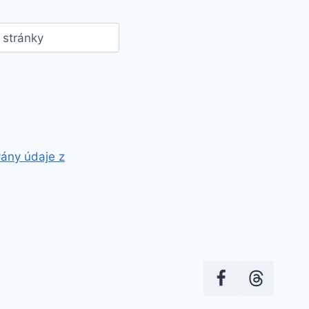
stránky
vány údaje z