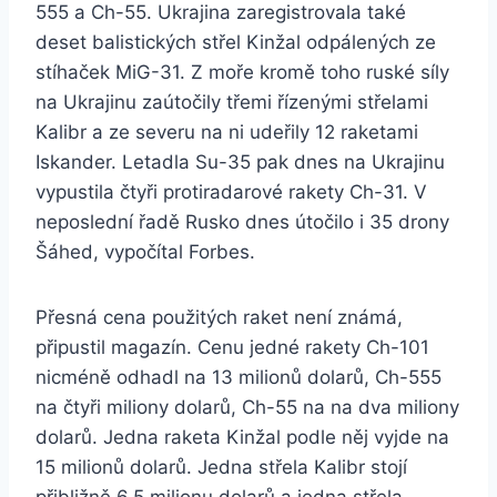
555 a Ch-55. Ukrajina zaregistrovala také
deset balistických střel Kinžal odpálených ze
stíhaček MiG-31. Z moře kromě toho ruské síly
na Ukrajinu zaútočily třemi řízenými střelami
Kalibr a ze severu na ni udeřily 12 raketami
Iskander. Letadla Su-35 pak dnes na Ukrajinu
vypustila čtyři protiradarové rakety Ch-31. V
neposlední řadě Rusko dnes útočilo i 35 drony
Šáhed, vypočítal Forbes.
Přesná cena použitých raket není známá,
připustil magazín. Cenu jedné rakety Ch-101
nicméně odhadl na 13 milionů dolarů, Ch-555
na čtyři miliony dolarů, Ch-55 na na dva miliony
dolarů. Jedna raketa Kinžal podle něj vyjde na
15 milionů dolarů. Jedna střela Kalibr stojí