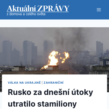
Přeskočit
na
obsah
VÁLKA NA UKRAJINĚ
|
ZAHRANIČNÍ
Rusko za dnešní útoky
utratilo stamiliony