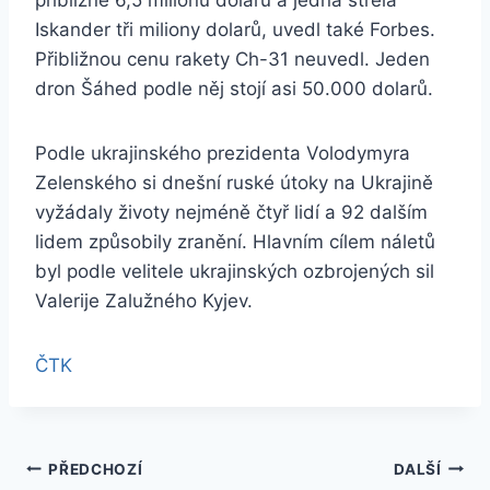
přibližně 6,5 milionu dolarů a jedna střela
Iskander tři miliony dolarů, uvedl také Forbes.
Přibližnou cenu rakety Ch-31 neuvedl. Jeden
dron Šáhed podle něj stojí asi 50.000 dolarů.
Podle ukrajinského prezidenta Volodymyra
Zelenského si dnešní ruské útoky na Ukrajině
vyžádaly životy nejméně čtyř lidí a 92 dalším
lidem způsobily zranění. Hlavním cílem náletů
byl podle velitele ukrajinských ozbrojených sil
Valerije Zalužného Kyjev.
ČTK
Navigace
PŘEDCHOZÍ
DALŠÍ