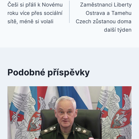
Češi si přáli k Novému
Zaměstnanci Liberty
pro
roku více přes sociální
Ostrava a Tamehu
příspěvek
sítě, méně si volali
Czech zůstanou doma
další týden
Podobné příspěvky