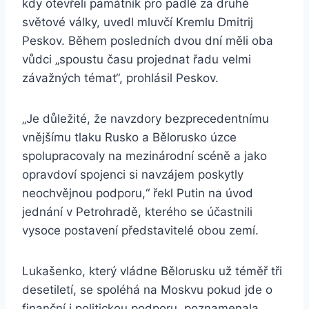
kdy otevřeli památník pro padlé za druhé
světové války, uvedl mluvčí Kremlu Dmitrij
Peskov. Během posledních dvou dní měli oba
vůdci „spoustu času projednat řadu velmi
závažných témat“, prohlásil Peskov.
„Je důležité, že navzdory bezprecedentnímu
vnějšímu tlaku Rusko a Bělorusko úzce
spolupracovaly na mezinárodní scéně a jako
opravdoví spojenci si navzájem poskytly
neochvějnou podporu,“ řekl Putin na úvod
jednání v Petrohradě, kterého se účastnili
vysoce postavení představitelé obou zemí.
Lukašenko, který vládne Bělorusku už téměř tři
desetiletí, se spoléhá na Moskvu pokud jde o
finanční i politickou podporu, poznamenala