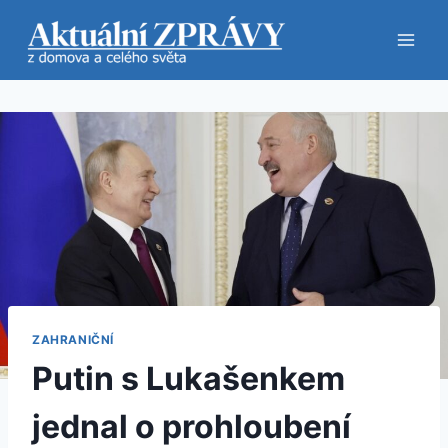
Přeskočit
na
obsah
ZAHRANIČNÍ
Putin s Lukašenkem
jednal o prohloubení