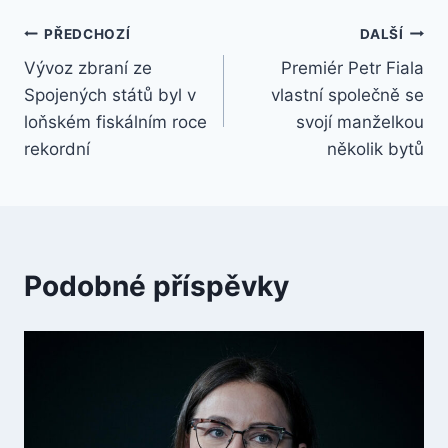
Navigace
PŘEDCHOZÍ
DALŠÍ
Vývoz zbraní ze
Premiér Petr Fiala
pro
Spojených států byl v
vlastní společně se
příspěvek
loňském fiskálním roce
svojí manželkou
rekordní
několik bytů
Podobné příspěvky