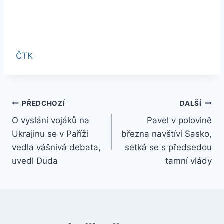
ČTK
Navigace
PŘEDCHOZÍ
DALŠÍ
O vyslání vojáků na
Pavel v polovině
pro
Ukrajinu se v Paříži
března navštíví Sasko,
příspěvek
vedla vášnivá debata,
setká se s předsedou
uvedl Duda
tamní vlády