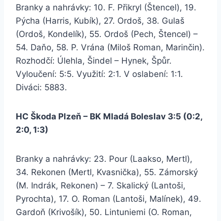
Branky a nahrávky: 10. F. Přikryl (Štencel), 19.
Pýcha (Harris, Kubík), 27. Ordoš, 38. Gulaš
(Ordoš, Kondelík), 55. Ordoš (Pech, Štencel) –
54. Daňo, 58. P. Vrána (Miloš Roman, Marinčin).
Rozhodčí: Úlehla, Šindel – Hynek, Špůr.
Vyloučení: 5:5. Využití: 2:1. V oslabení: 1:1.
Diváci: 5883.
HC Škoda Plzeň – BK Mladá Boleslav 3:5 (0:2,
2:0, 1:3)
Branky a nahrávky: 23. Pour (Laakso, Mertl),
34. Rekonen (Mertl, Kvasnička), 55. Zámorský
(M. Indrák, Rekonen) – 7. Skalický (Lantoši,
Pyrochta), 17. O. Roman (Lantoši, Malínek), 49.
Gardoň (Krivošík), 50. Lintuniemi (O. Roman,