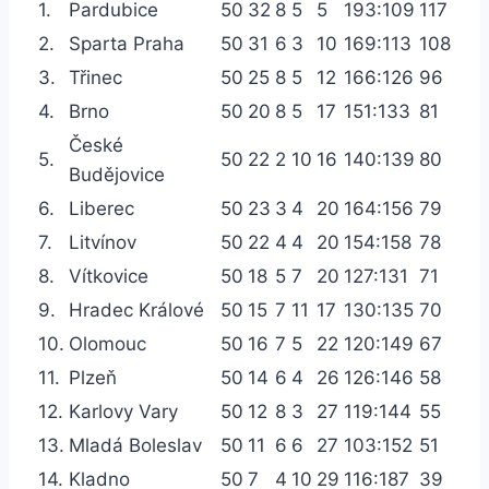
1.
Pardubice
50
32
8
5
5
193:109
117
2.
Sparta Praha
50
31
6
3
10
169:113
108
3.
Třinec
50
25
8
5
12
166:126
96
4.
Brno
50
20
8
5
17
151:133
81
České
5.
50
22
2
10
16
140:139
80
Budějovice
6.
Liberec
50
23
3
4
20
164:156
79
7.
Litvínov
50
22
4
4
20
154:158
78
8.
Vítkovice
50
18
5
7
20
127:131
71
9.
Hradec Králové
50
15
7
11
17
130:135
70
10.
Olomouc
50
16
7
5
22
120:149
67
11.
Plzeň
50
14
6
4
26
126:146
58
12.
Karlovy Vary
50
12
8
3
27
119:144
55
13.
Mladá Boleslav
50
11
6
6
27
103:152
51
14.
Kladno
50
7
4
10
29
116:187
39