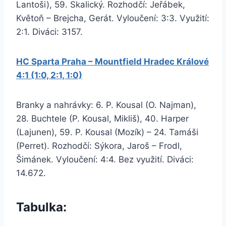
Lantoši), 59. Skalický. Rozhodčí: Jeřábek,
Květoň – Brejcha, Gerát. Vyloučení: 3:3. Využití:
2:1. Diváci: 3157.
HC Sparta Praha – Mountfield Hradec Králové
4:1 (1:0, 2:1, 1:0)
Branky a nahrávky: 6. P. Kousal (O. Najman),
28. Buchtele (P. Kousal, Mikliš), 40. Harper
(Lajunen), 59. P. Kousal (Mozík) – 24. Tamáši
(Perret). Rozhodčí: Sýkora, Jaroš – Frodl,
Šimánek. Vyloučení: 4:4. Bez využití. Diváci:
14.672.
Tabulka: