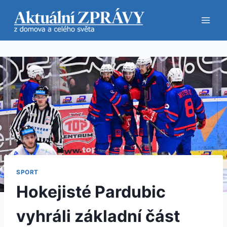
Přeskočit
na
obsah
SPORT
Hokejisté Pardubic
vyhráli základní část