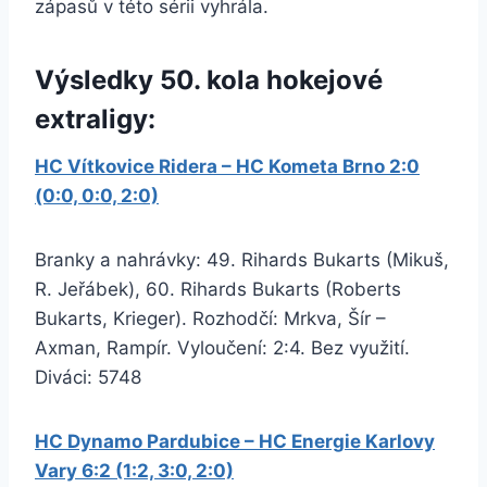
zápasů v této sérii vyhrála.
Výsledky 50. kola hokejové
extraligy:
HC Vítkovice Ridera – HC Kometa Brno 2:0
(0:0, 0:0, 2:0)
Branky a nahrávky: 49. Rihards Bukarts (Mikuš,
R. Jeřábek), 60. Rihards Bukarts (Roberts
Bukarts, Krieger). Rozhodčí: Mrkva, Šír –
Axman, Rampír. Vyloučení: 2:4. Bez využití.
Diváci: 5748
HC Dynamo Pardubice – HC Energie Karlovy
Vary 6:2 (1:2, 3:0, 2:0)